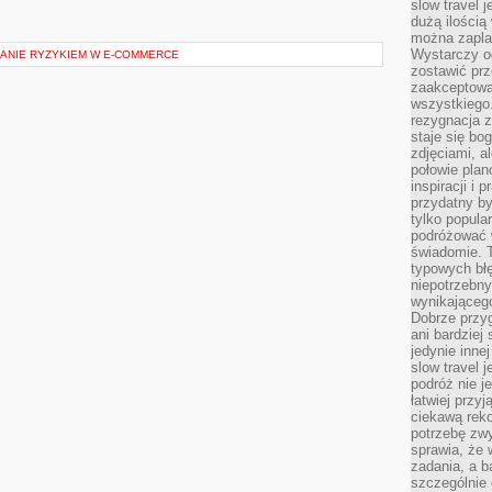
slow travel 
dużą ilością
można zapla
Wystarczy og
ZANIE RYZYKIEM W E-COMMERCE
zostawić prz
zaakceptowa
wszystkiego.
rezygnacja z
staje się bo
zdjęciami, 
połowie plan
inspiracji i
przydatny 
tylko popular
podróżować w
świadomie. 
typowych bł
niepotrzebn
wynikającego
Dobrze przy
ani bardzie
jedynie inne
slow travel 
podróż nie j
łatwiej przy
ciekawą rek
potrzebę zw
sprawia, że
zadania, a b
szczególnie 