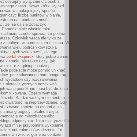
jest dostępny wyłącznie dla osób z
 wolnego czasu. Nawet krótki wyjazd
nować w spokojniejszy sposób.
raniczyć liczbę punktów w planie,
estrzeń na spontaniczność i
ć, że nie da się zobaczyć
 Paradoksalnie właśnie taka
 nadmiaru często sprawia, że podróż
gatsza. Człowiek wraca nie tylko ze
ale z realnym wspomnieniem miejsca. W
owania wielu podróżników szuka
 praktycznych wskazówek, dlatego
bywa
portal ekspercki
który pokazuje nie
ne kierunki, ale także uczy, jak
olniej, rozsądniej i bardziej
Takie podejście może pomóc uniknąć
ędów: przeładowanego harmonogramu,
ych wydatków czy rozczarowania
 z nierealistycznych oczekiwań.
gotowana podróż nie musi być droższa
j skomplikowana. Często wymaga
j filozofii. Bardzo ważnym elementem
jest otwartość na nieprzewidziane. Gdy
est sztywno zapięta na ostatni guzik,
jąć zmianę pogody, lokalne święto,
omendację od mieszkańca albo
ykłego odpoczynku. Taka elastyczność
 wyjazd mniej przypomina wykonanie
ardziej naturalne doświadczenie. To
cenne w świecie, gdzie na co dzień