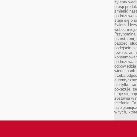
żyjemy wedłu
presji produ
zmienić nas
podróżowani
staje się o
świata. Uczy
wobec miejs
Przypomina,
przestrzeni,
patrzeć, słu
podejście ni
również zmn
konsumowani
podróżowanie
odpowiedzią
więcej osób 
trzeba odpo
autentycznoś
nie tylko, co
pokazuje, że
staje się na
zostawia w n
telefonie. T
najpiękniejs
w tych, któr