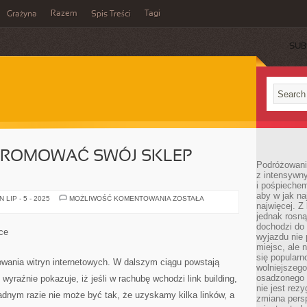
Razem
Tagi
Grażyna
Spis Treści
SUB
 PROMOWAĆ SWÓJ SKLEP
Podróżowanie
z intensywn
i pośpiechem
aby w jak n
W
LIP - 5 - 2025
MOŻLIWOŚĆ KOMENTOWANIA
ZOSTAŁA
najwięcej. Z
JAKI
SPOSÓB
jednak rosną
PROMOWAĆ
dochodzi do
SWÓJ
ce
SKLEP
wyjazdu nie 
INTERNETOWY?
miejsc, ale 
się popularn
ania witryn internetowych. W dalszym ciągu powstają
wolniejszego
osadzonego w
 wyraźnie pokazuje, iż jeśli w rachubę wchodzi link building,
nie jest rez
adnym razie nie może być tak, że uzyskamy kilka linków, a
zmiana pers