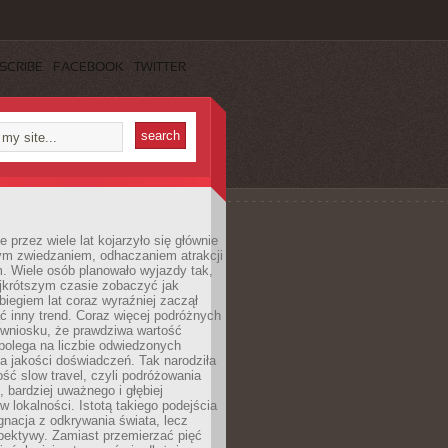
SCRIBE
FACEBOOK
TWITTER
 przez wiele lat kojarzyło się głównie
ym zwiedzaniem, odhaczaniem atrakcji
. Wiele osób planowało wyjazdy tak,
ajkrótszym czasie zobaczyć jak
 biegiem lat coraz wyraźniej zaczął
ć inny trend. Coraz więcej podróżnych
 wniosku, że prawdziwa wartość
polega na liczbie odwiedzonych
na jakości doświadczeń. Tak narodziła
ość slow travel, czyli podróżowania
, bardziej uważnego i głębiej
 lokalności. Istotą takiego podejścia
ygnacja z odkrywania świata, lecz
pektywy. Zamiast przemierzać pięć