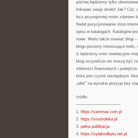
później będziemy tylko obserwowa
linkować swoje dzieło! Jak? Cóż, 
lecz przynajmniej moim zdaniem b
Nadal pozycjonowanie stron intern
opisu w katalogach. Katalogów jest
nowe. Warto także stawiać blogi 
blogu piszemy interesujące notki, 
iż będziemy mieć rewelacyjne mie
blogi oczywiście nie muszą być c
zdolności finansowych i podejścia
która jest czymś niezbędnym. Aktu
„wbić” na wysokie pozycje bez star
źródło:
———————————
1.
https://vammas.com.pl
2.
https://vrostroleka.pl
3.
pełna publikacja
4.
https://zylakiodbytu.net.pl