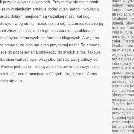
miast w tydz
li pozycje w wyszukiwarkach. Przydałoby się nieustannie
jednym miej
ciężko w niedługim artykule podać dużo metod linkowania,
koncentrować
atrakcjach, 
ardzo dobrym miejscem są wszelkiej maści katalogi.
lokalnych ta
osiedli. Slo
etowych w ogromnej mierze opiera się na zamieszczaniu jej
traktować po
 niezliczona ilość, a do tego nieustannie są zakładane
inną kulturą
mieszkańców
– choćby na darmowych platformach blogowych. A więc na
zalet. Prze
co sprawia, że blog ma dużo przydatnej treści. To sprawia,
Osoba, która
na miejsce, 
jsce do pozostawiania odsyłaczy do swoich stron. Takowe
większą sza
też zauważyć
ałkowicie wartościowe, wszystko tak naprawdę zależy od
intensywnym
. Pewne jest jedno – zdobywanie linków to taka czynność,
rozmowa z w
spacer bez 
alnie jest coraz mniejsza ilość tych fraz, które możemy
zwyczajów m
ania się o to.
na dłużej ni
jest także k
Zamiast wzm
skoncentrow
mniejsze biz
Turyści, któ
bardziej świ
przyczyniają
Chętniej wyb
restauracje 
temu ich obe
bardziej par