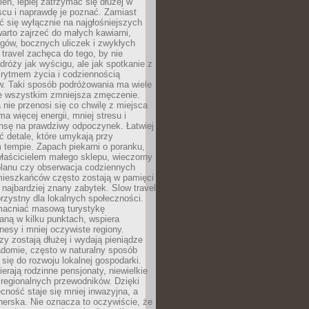
ień, lepiej zatrzymać się dłużej w
scu i naprawdę je poznać. Zamiast
 się wyłącznie na najgłośniejszych
warto zajrzeć do małych kawiarni,
rgów, bocznych uliczek i zwykłych
w travel zachęca do tego, by nie
dróży jak wyścigu, ale jak spotkanie z
, rytmem życia i codziennością
. Taki sposób podróżowania ma wiele
de wszystkim zmniejsza zmęczenie.
 nie przenosi się co chwilę z miejsca
ma więcej energii, mniej stresu i
nsę na prawdziwy odpoczynek. Łatwiej
 detale, które umykają przy
 tempie. Zapach piekarni o poranku,
łaścicielem małego sklepu, wieczorny
planu czy obserwacja codziennych
ieszkańców często zostają w pamięci
ż najbardziej znany zabytek. Slow travel
orzystny dla lokalnych społeczności.
acniać masową turystykę
aną w kilku punktach, wspiera
nesy i mniej oczywiste regiony.
rzy zostają dłużej i wydają pieniądze
adomie, często w naturalny sposób
 się do rozwoju lokalnej gospodarki.
ierają rodzinne pensjonaty, niewielkie
i regionalnych przewodników. Dzięki
cność staje się mniej inwazyjna, a
tnerska. Nie oznacza to oczywiście, że