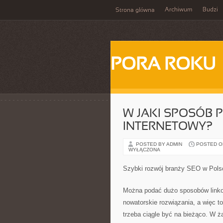
Archiwum
Budzi
Strona główna
PORA ROKU
W JAKI SPOSÓB
INTERNETOWY?
POSTED BY ADMIN
POSTED ON 
WYŁĄCZONA
Szybki rozwój branży SEO w Pols
Można podać dużo sposobów linkow
nowatorskie rozwiązania, a więc to
trzeba ciągle być na bieżąco. W ż