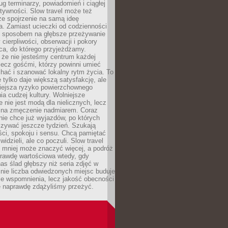
g terminarzy, powiadomień i ciągłej
ktywności. Slow travel może też
ze spojrzenie na samą ideę
a. Zamiast ucieczki od codzienności
no sposobem na głębsze przeżywanie
 cierpliwości, obserwacji i pokory
ca, do którego przyjeżdżamy.
 że nie jesteśmy centrum każdej
 lecz gośćmi, którzy powinni umieć
chać i szanować lokalny rytm życia. To
e tylko daje większą satysfakcję, ale
iejsza ryzyko powierzchownego
a cudzej kultury. Wolniejsze
 nie jest modą dla nielicznych, lecz
 na zmęczenie nadmiarem. Coraz
nie chce już wyjazdów, po których
czywać jeszcze tydzień. Szukają
ci, spokoju i sensu. Chcą pamiętać
 widzieli, ale co poczuli. Slow travel
 mniej może znaczyć więcej, a podróż
prawdę wartościowa wtedy, gdy
as ślad głębszy niż seria zdjęć w
o nie liczba odwiedzonych miejsc buduje
ze wspomnienia, lecz jakość obecności
e naprawdę zdążyliśmy przeżyć.