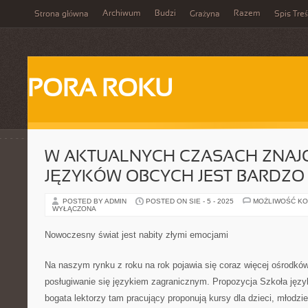
Archiwum
Budzi
Razem
Strona główna
Grażyna
Spis Treś
PORA ROKU
W AKTUALNYCH CZASACH ZNA
JĘZYKÓW OBCYCH JEST BARDZ
POSTED BY ADMIN
POSTED ON SIE - 5 - 2025
MOŻLIWOŚĆ K
WYŁĄCZONA
Nowoczesny świat jest nabity złymi emocjami
Na naszym rynku z roku na rok pojawia się coraz więcej ośrodk
posługiwanie się językiem zagranicznym. Propozycja Szkoła języ
bogata lektorzy tam pracujący proponują kursy dla dzieci, młodzie