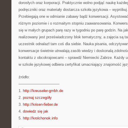
dorosłych oraz korporacji. Praktycznie wolno podjąć naukę każd
podręczniki oraz materiały dostarcza szkoła językowa – wypróbuj 
Przebiegają one w odmianie zabawy bądź konwersacji. Asystowa
różnym poziomie i o rozmaitym stopniu zaawansowania. Konwersa
się w małych grupach parę razy w tygodniu po parę godzin. Na ja
realizowany jest przeświadczony blok tematyczny, a zajęcia są 
uczestnik odnalazł tam coś dla siebie. Nauka pisania, odczytywa
konwersacje świetnie utrwalają zasób wiedzy i doskonalą zdolnoś
kontaktu z obcokrajowcami – sprawdź Niemiecki Zabrze. Każdy u
w szkole językowej odbiera certyfikat umacniający znajomość ję
źródło:
———————————
1.
http://kreuseler-gmbh.de
2.
poznaj szczegóły
3.
http://krisen-fieber.de
4.
dowiedz się jak
5.
http://krolchonok.info