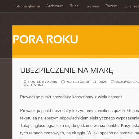
Archiwum
Budzi
Razem
Strona główna
Grażyna
Spis Treś
PORA ROKU
UBEZPIECZENIE NA MIARĘ
POSTED BY ADMIN
POSTED ON LIP - 11 - 2025
MOŻLIWOŚĆ K
WYŁĄCZONA
Prowadząc punkt sprzedaży korzystamy z wielu narzędzi
Prowadząc punkt sprzedaży korzystamy z wielu urządzeń. Generaln
tekstu są najlepszym odpowiednikiem elektrycznego wyposażeni
Tutaj ciągłość ogranicza się do godzin otwarcia punktu. Kasy fisk
tych ramach czasowych, na okrągło. W jaki sposób najbardziej m