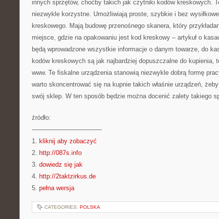
innych sprzętów, choćby takich jak czytniki kodów kreskowych. 
niezwykle korzystne. Umożliwiają proste, szybkie i bez wysiłkow
kreskowego. Mają budowę przenośnego skanera, który przykłada
miejsce, gdzie na opakowaniu jest kod kreskowy – artykuł o kasa
będą wprowadzone wszystkie informacje o danym towarze, do kas
kodów kreskowych są jak najbardziej dopuszczalne do kupienia, 
www. Te fiskalne urządzenia stanowią niezwykle dobrą formę pra
warto skoncentrować się na kupnie takich właśnie urządzeń, żeby
swój sklep. W ten sposób będzie można docenić zalety takiego sp
źródło:
———————————
1.
kliknij aby zobaczyć
2.
http://087s.info
3.
dowiedz się jak
4.
http://2taktzirkus.de
5.
pełna wersja
CATEGORIES:
POLSKA