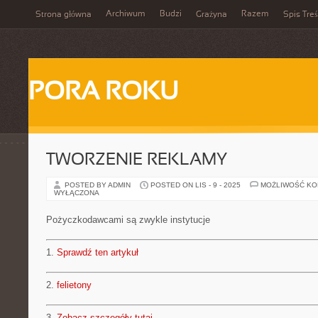
Archiwum
Budzi
Razem
Strona główna
Grażyna
Spis Treś
PORA ROKU
TWORZENIE REKLAMY
POSTED BY ADMIN
POSTED ON LIS - 9 - 2025
MOŻLIWOŚĆ K
WYŁĄCZONA
Pożyczkodawcami są zwykle instytucje
1.
Sprawdź ten artykuł
2.
felietony
3.
Zobacz szczegóły tutaj