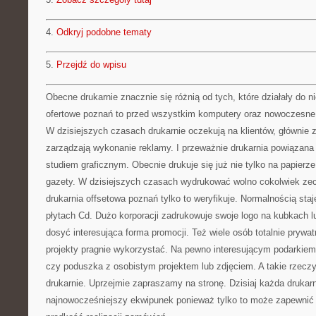
4.
Odkryj podobne tematy
5.
Przejdź do wpisu
Obecne drukarnie znacznie się różnią od tych, które działały do n
ofertowe poznań to przed wszystkim komputery oraz nowoczesne 
W dzisiejszych czasach drukarnie oczekują na klientów, głównie 
zarządzają wykonanie reklamy. I przeważnie drukarnia powiązana j
studiem graficznym. Obecnie drukuje się już nie tylko na papierze,
gazety. W dzisiejszych czasach wydrukować wolno cokolwiek z
drukarnia offsetowa poznań tylko to weryfikuje. Normalnością staje 
płytach Cd. Dużo korporacji zadrukowuje swoje logo na kubkach lu
dosyć interesująca forma promocji. Też wiele osób totalnie prywat
projekty pragnie wykorzystać. Na pewno interesującym podarkie
czy poduszka z osobistym projektem lub zdjęciem. A takie rzecz
drukarnie. Uprzejmie zapraszamy na stronę. Dzisiaj każda drukar
najnowocześniejszy ekwipunek ponieważ tylko to może zapewnić 