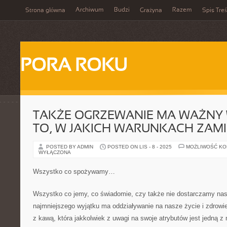
Archiwum
Budzi
Razem
Strona główna
Grażyna
Spis Treś
PORA ROKU
TAKŻE OGRZEWANIE MA WAŻNY
TO, W JAKICH WARUNKACH ZAM
POSTED BY ADMIN
POSTED ON LIS - 8 - 2025
MOŻLIWOŚĆ K
WYŁĄCZONA
Wszystko co spożywamy…
Wszystko co jemy, co świadomie, czy także nie dostarczamy na
najmniejszego wyjątku ma oddziaływanie na nasze życie i zdrowi
z kawą, która jakkolwiek z uwagi na swoje atrybutów jest jedną z 