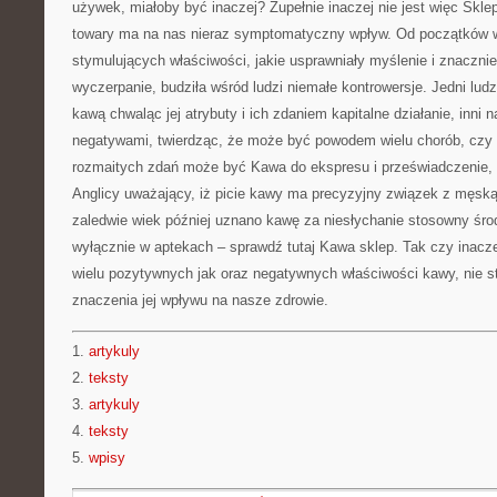
używek, miałoby być inaczej? Zupełnie inaczej nie jest więc Skle
towary ma na nas nieraz symptomatyczny wpływ. Od początków w
stymulujących właściwości, jakie usprawniały myślenie i znaczn
wyczerpanie, budziła wśród ludzi niemałe kontrowersje. Jedni lud
kawą chwaląc jej atrybuty i ich zdaniem kapitalne działanie, inni na
negatywami, twierdząc, że może być powodem wielu chorób, czy
rozmaitych zdań może być Kawa do ekspresu i przeświadczenie, 
Anglicy uważający, iż picie kawy ma precyzyjny związek z męską
zaledwie wiek później uznano kawę za niesłychanie stosowny śr
wyłącznie w aptekach – sprawdź tutaj Kawa sklep. Tak czy inacz
wielu pozytywnych jak oraz negatywnych właściwości kawy, nie s
znaczenia jej wpływu na nasze zdrowie.
1.
artykuly
2.
teksty
3.
artykuly
4.
teksty
5.
wpisy