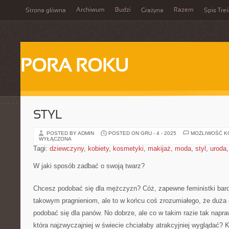
Archiwum
Budzi
Razem
Strona główna
Grażyna
Spis Treś
PORA ROKU
STYL
POSTED BY ADMIN
POSTED ON GRU - 4 - 2025
MOŻLIWOŚĆ 
WYŁĄCZONA
Tagi:
dziewczyny
,
kobiety
,
kosmetyki
,
makijaż
,
moda
,
styl
,
uroda
W jaki sposób zadbać o swoją twarz?
Chcesz podobać się dla mężczyzn? Cóż, zapewne feministki bard
takowym pragnieniom, ale to w końcu coś zrozumiałego, że duża 
podobać się dla panów. No dobrze, ale co w takim razie tak napr
która najzwyczajniej w świecie chciałaby atrakcyjniej wyglądać? 