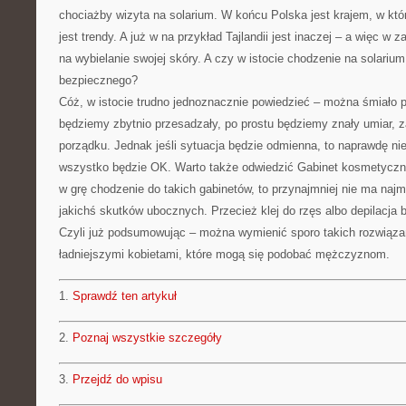
chociażby wizyta na solarium. W końcu Polska jest krajem, w kt
jest trendy. A już w na przykład Tajlandii jest inaczej – a więc w
na wybielanie swojej skóry. A czy w istocie chodzenie na solariu
bezpiecznego?
Cóż, w istocie trudno jednoznacznie powiedzieć – można śmiało po
będziemy zbytnio przesadzały, po prostu będziemy znały umiar,
porządku. Jednak jeśli sytuacja będzie odmienna, to naprawdę n
wszystko będzie OK. Warto także odwiedzić Gabinet kosmetyczny
w grę chodzenie do takich gabinetów, to przynajmniej nie ma najm
jakichś skutków ubocznych. Przecież klej do rzęs albo depilacja 
Czyli już podsumowując – można wymienić sporo takich rozwiąza
ładniejszymi kobietami, które mogą się podobać mężczyznom.
1.
Sprawdź ten artykuł
2.
Poznaj wszystkie szczegóły
3.
Przejdź do wpisu