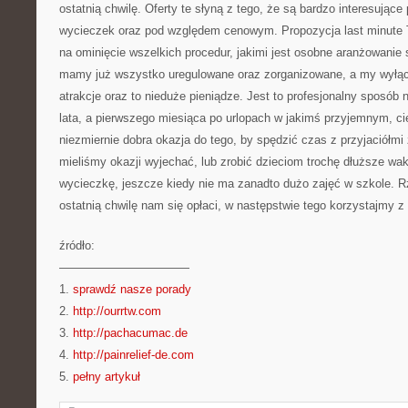
ostatnią chwilę. Oferty te słyną z tego, że są bardzo interesują
wycieczek oraz pod względem cenowym. Propozycja last minute T
na ominięcie wszelkich procedur, jakimi jest osobne aranżowanie
mamy już wszystko uregulowane oraz zorganizowane, a my wyłąc
atrakcje oraz to nieduże pieniądze. Jest to profesjonalny sposób
lata, a pierwszego miesiąca po urlopach w jakimś przyjemnym, ci
niezmiernie dobra okazja do tego, by spędzić czas z przyjaciółmi
mieliśmy okazji wyjechać, lub zrobić dzieciom trochę dłuższe wak
wycieczkę, jeszcze kiedy nie ma zanadto dużo zajęć w szkole. R
ostatnią chwilę nam się opłaci, w następstwie tego korzystajmy z 
źródło:
———————————
1.
sprawdź nasze porady
2.
http://ourrtw.com
3.
http://pachacumac.de
4.
http://painrelief-de.com
5.
pełny artykuł