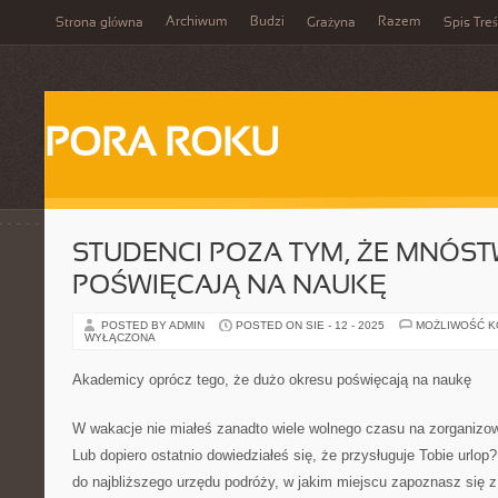
Archiwum
Budzi
Razem
Strona główna
Grażyna
Spis Treś
PORA ROKU
STUDENCI POZA TYM, ŻE MNÓS
POŚWIĘCAJĄ NA NAUKĘ
POSTED BY ADMIN
POSTED ON SIE - 12 - 2025
MOŻLIWOŚĆ 
WYŁĄCZONA
Akademicy oprócz tego, że dużo okresu poświęcają na naukę
W wakacje nie miałeś zanadto wiele wolnego czasu na zorganizo
Lub dopiero ostatnio dowiedziałeś się, że przysługuje Tobie urlop? 
do najbliższego urzędu podróży, w jakim miejscu zapoznasz się 