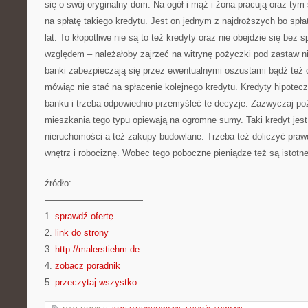
się o swój oryginalny dom. Na ogół i mąż i żona pracują oraz t
na spłatę takiego kredytu. Jest on jednym z najdroższych bo spła
lat. To kłopotliwe nie są to też kredyty oraz nie obejdzie się bez 
względem – należałoby zajrzeć na witrynę pożyczki pod zastaw 
banki zabezpieczają się przez ewentualnymi oszustami bądź też 
mówiąc nie stać na spłacenie kolejnego kredytu. Kredyty hipotec
banku i trzeba odpowiednio przemyśleć te decyzje. Zazwyczaj p
mieszkania tego typu opiewają na ogromne sumy. Taki kredyt jes
nieruchomości a też zakupy budowlane. Trzeba też doliczyć pr
wnętrz i robociznę. Wobec tego poboczne pieniądze też są istotne
źródło:
———————————
1.
sprawdź ofertę
2.
link do strony
3.
http://malerstiehm.de
4.
zobacz poradnik
5.
przeczytaj wszystko