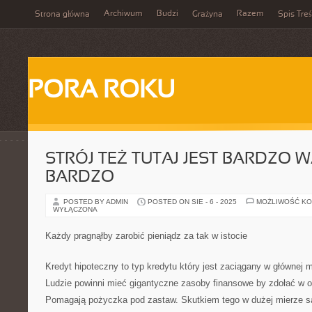
Archiwum
Budzi
Razem
Strona główna
Grażyna
Spis Treś
PORA ROKU
STRÓJ TEŻ TUTAJ JEST BARDZO W
BARDZO
POSTED BY ADMIN
POSTED ON SIE - 6 - 2025
MOŻLIWOŚĆ K
WYŁĄCZONA
Każdy pragnąłby zarobić pieniądz za tak w istocie
Kredyt hipoteczny to typ kredytu który jest zaciągany w głównej 
Ludzie powinni mieć gigantyczne zasoby finansowe by zdołać w og
Pomagają pożyczka pod zastaw. Skutkiem tego w dużej mierze są