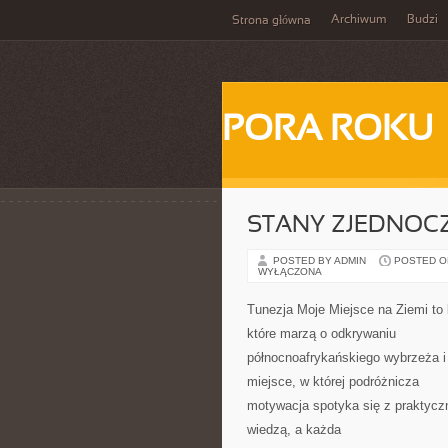
Archiwum
Budzi
Strona główna
PORA ROKU
STANY ZJEDNOC
POSTED BY ADMIN
POSTED ON 
WYŁĄCZONA
Tunezja Moje Miejsce na Ziemi to 
które marzą o odkrywaniu
północnoafrykańskiego wybrzeża i
miejsce, w której podróżnicza
motywacja spotyka się z praktycz
wiedzą, a każda