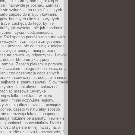
ień, lepiej zatrzymać się dłużej w
scu i naprawdę je poznać. Zamiast
 się wyłącznie na najgłośniejszych
warto zajrzeć do małych kawiarni,
rgów, bocznych uliczek i zwykłych
w travel zachęca do tego, by nie
dróży jak wyścigu, ale jak spotkanie z
, rytmem życia i codziennością
. Taki sposób podróżowania ma wiele
de wszystkim zmniejsza zmęczenie.
 nie przenosi się co chwilę z miejsca
ma więcej energii, mniej stresu i
nsę na prawdziwy odpoczynek. Łatwiej
 detale, które umykają przy
 tempie. Zapach piekarni o poranku,
łaścicielem małego sklepu, wieczorny
planu czy obserwacja codziennych
ieszkańców często zostają w pamięci
ż najbardziej znany zabytek. Slow travel
orzystny dla lokalnych społeczności.
acniać masową turystykę
aną w kilku punktach, wspiera
nesy i mniej oczywiste regiony.
rzy zostają dłużej i wydają pieniądze
adomie, często w naturalny sposób
 się do rozwoju lokalnej gospodarki.
ierają rodzinne pensjonaty, niewielkie
i regionalnych przewodników. Dzięki
cność staje się mniej inwazyjna, a
tnerska. Nie oznacza to oczywiście, że