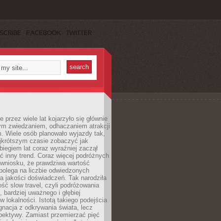
SCRIBE
FACEBOOK
TWITTER
 przez wiele lat kojarzyło się głównie
ym zwiedzaniem, odhaczaniem atrakcji
. Wiele osób planowało wyjazdy tak,
ajkrótszym czasie zobaczyć jak
 biegiem lat coraz wyraźniej zaczął
ć inny trend. Coraz więcej podróżnych
 wniosku, że prawdziwa wartość
polega na liczbie odwiedzonych
na jakości doświadczeń. Tak narodziła
ość slow travel, czyli podróżowania
, bardziej uważnego i głębiej
 lokalności. Istotą takiego podejścia
ygnacja z odkrywania świata, lecz
pektywy. Zamiast przemierzać pięć