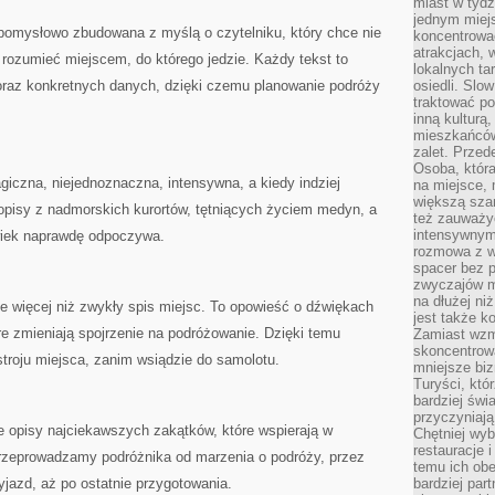
miast w tydz
jednym miej
pomysłowo zbudowana z myślą o czytelniku, który chce nie
koncentrować
atrakcjach, 
ż rozumieć miejscem, do którego jedzie. Każdy tekst to
lokalnych ta
raz konkretnych danych, dzięki czemu planowanie podróży
osiedli. Slo
traktować po
inną kulturą
mieszkańców
zalet. Prze
Osoba, która
giczna, niejednoznaczna, intensywna, a kiedy indziej
na miejsce, 
większą sza
opisy z nadmorskich kurortów, tętniących życiem medyn, a
też zauważyć
intensywnym
wiek naprawdę odpoczywa.
rozmowa z w
spacer bez 
zwyczajów m
na dłużej ni
ie więcej niż zwykły spis miejsc. To opowieść o dźwiękach
jest także k
óre zmieniają spojrzenie na podróżowanie. Dzięki temu
Zamiast wzm
skoncentrow
troju miejsca, zanim wsiądzie do samolotu.
mniejsze biz
Turyści, któ
bardziej świ
przyczyniają
e opisy najciekawszych zakątków, które wspierają w
Chętniej wyb
restauracje 
 przeprowadzamy podróżnika od marzenia o podróży, przez
temu ich obe
jazd, aż po ostatnie przygotowania.
bardziej par