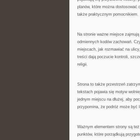
planów, które można dostosować do
także praktycznym pomocnikiem.
Na stronie ważne miejsce zajmują
odmiennych kodów zachowań. Czyte
miejscach, jak rozmawiać na ulicy,
treści dają poczucie kontroli, szc
religii.
Strona to także przestrzeń zatrz
tekstach pojawia się motyw wolni
jednym miejscu na dłużej, aby po
przypomina, że podróż może być le
Ważnym elementem strony są też z
punktów, które porządkują przygo