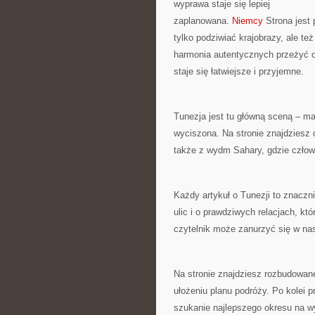
wyprawa staje się lepiej
zaplanowana.
Niemcy
Strona jest 
tylko podziwiać krajobrazy, ale te
harmonia autentycznych przeżyć o
staje się łatwiejsze i przyjemne.
Tunezja jest tu główną sceną – ma
wyciszona. Na stronie znajdziesz 
także z wydm Sahary, gdzie czło
Każdy artykuł o Tunezji to znaczn
ulic i o prawdziwych relacjach, kt
czytelnik może zanurzyć się w nas
Na stronie znajdziesz rozbudowan
ułożeniu planu podróży. Po kolei
szukanie najlepszego okresu na wy