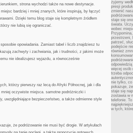
żyjemy wedłu
kierunkiem, strona wychodzi także na nowe destynacje.
presji produ
zmienić nas
miejsc bardziej i mniej znanych, które inspirują, by łączyć
podróżowani
prawami. Dzięki temu blog staje się kompletnym źródłem
staje się o
świata. Uczy
órzy nie lubią się ograniczać.
wobec miejs
Przypomina,
przestrzeni,
patrzeć, słu
sposobie opowiadania. Zamiast tabel i liczb znajdziesz tu
podejście ni
również zmn
azują zachwyty i zachwiania, jak i trudności, z jakimi może
konsumowani
 temu nie idealizujesz wyjazdu, a równocześnie
podróżowanie
odpowiedzią
więcej osób 
trzeba odpo
autentycznoś
nie tylko, co
ch, którzy pierwszy raz lecą do Afryki Północnej, jak i dla
pokazuje, że
staje się na
 mniej oczywiste miejsca. samotne podróżniczki i
zostawia w n
dy, uwzględniające bezpieczeństwo, a także odmienne style
telefonie. T
najpiękniejs
w tych, któr
kazuje, że podróżowanie nie musi być drogie. W artykułach
 pomysły na tanie noclegi, a także propozycje gotowych