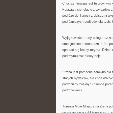
Chociaż Tunezja jest tu głównym 
Pojawiają się relacje z wyjazdów z 
podróże do Tunezji z dalszymi wy
podróżniczych bodźców dla tych, kt
Wyjątkowość strony polega też na 
emocjonalne komentarze, które pok
spotkać się każdy turysta. Dzięki
podtrzymujesz ekscytację.
Strona jest pomocna zarówno dla ty
stałych bywalców, ale chcą odkryć
podróżnicy znajdą tu osobne pora
podróżowania.
Tunezja Moje Miejsce na Ziemi po
pojawiają się przybliżone koszty,