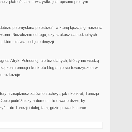
ane z płatnościami – wszystko jest opisane prostym
dobrze przemyślana przestrzeń, w której łączą się marzenia
wkami. Niezależnie od tego, czy szukasz samodzielnych
, które ułatwią podjęcie decyzji.
agnes Afryki Północnej, ale też dla tych, którzy nie wiedzą
ołączeniu emocji i konkretu blog staje się towarzyszem w
ie rozkazuje.
którym znajdziesz zarówno zachwyt, jak i konkret, Tunezja
 Ciebie podróżniczym domem. To otwarte drzwi, by
yć – do Tunezji i dalej, tam, gdzie prowadzi serce.