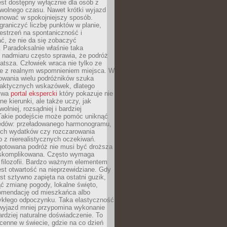
jest dostępny wyłącznie dla osób z
 wolnego czasu. Nawet krótki wyjazd
nować w spokojniejszy sposób.
raniczyć liczbę punktów w planie,
estrzeń na spontaniczność i
ć, że nie da się zobaczyć
 Paradoksalnie właśnie taka
 nadmiaru często sprawia, że podróż
gatsza. Człowiek wraca nie tylko ze
ale z realnym wspomnieniem miejsca. W
owania wielu podróżników szuka
 praktycznych wskazówek, dlatego
bywa
portal ekspercki
który pokazuje nie
ne kierunki, ale także uczy, jak
olniej, rozsądniej i bardziej
Takie podejście może pomóc uniknąć
ędów: przeładowanego harmonogramu,
ych wydatków czy rozczarowania
 z nierealistycznych oczekiwań.
gotowana podróż nie musi być droższa
j skomplikowana. Często wymaga
j filozofii. Bardzo ważnym elementem
jest otwartość na nieprzewidziane. Gdy
est sztywno zapięta na ostatni guzik,
jąć zmianę pogody, lokalne święto,
omendację od mieszkańca albo
ykłego odpoczynku. Taka elastyczność
 wyjazd mniej przypomina wykonanie
ardziej naturalne doświadczenie. To
cenne w świecie, gdzie na co dzień