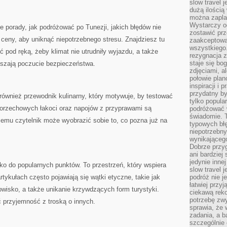
slow travel 
dużą ilością
można zapla
Wystarczy og
e porady, jak podróżować po Tunezji, jakich błędów nie
zostawić prz
 ceny, aby uniknąć niepotrzebnego stresu. Znajdziesz tu
zaakceptowa
wszystkiego.
 pod ręką, żeby klimat nie utrudniły wyjazdu, a także
rezygnacja z
staje się bo
szają poczucie bezpieczeństwa.
zdjęciami, 
połowie plan
inspiracji i
przydatny 
również przewodnik kulinarny, który motywuje, by testować
tylko popular
, orzechowych łakoci oraz napojów z przyprawami są
podróżować w
świadomie. 
emu czytelnik może wyobrazić sobie to, co pozna już na
typowych bł
niepotrzebn
wynikającego
Dobrze przy
ani bardzie
jedynie inne
lko do popularnych punktów. To przestrzeń, który wspiera
slow travel 
tykułach często pojawiają się wątki etyczne, takie jak
podróż nie j
łatwiej przy
owisko, a także unikanie krzywdzących form turystyki.
ciekawą rek
potrzebę zw
 przyjemność z troską o innych.
sprawia, że
zadania, a b
szczególnie 