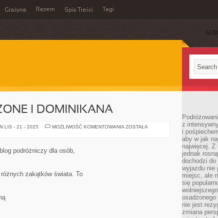
Razem
Tagi
Grażyna
Spis Treści
SUB
ZONE I DOMINIKANA
Podróżowanie
z intensywn
STANY
LIS - 21 - 2025
MOŻLIWOŚĆ KOMENTOWANIA
ZOSTAŁA
i pośpiechem
ZJEDNOCZONE
I
aby w jak n
DOMINIKANA
najwięcej. Z
blog podróżniczy dla osób,
jednak rosną
dochodzi do
wyjazdu nie 
 różnych zakątków świata. To
miejsc, ale 
się popularn
wolniejszego
ną
osadzonego w
nie jest rez
zmiana pers