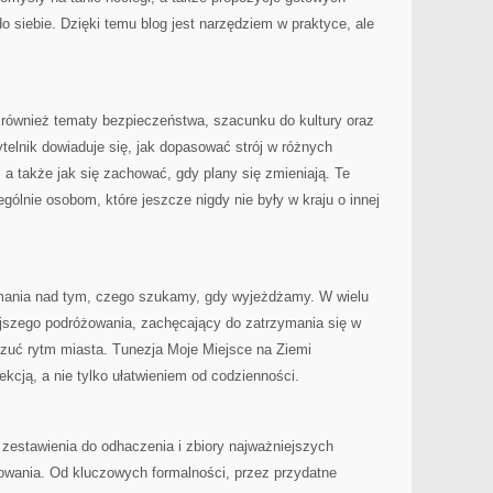
 siebie. Dzięki temu blog jest narzędziem w praktyce, ale
 również tematy bezpieczeństwa, szacunku do kultury oraz
lnik dowiaduje się, jak dopasować strój w różnych
 a także jak się zachować, gdy plany się zmieniają. Te
zególnie osobom, które jeszcze nigdy nie były w kraju o innej
ymania nad tym, czego szukamy, gdy wyjeżdżamy. W wielu
ejszego podróżowania, zachęcający do zatrzymania się w
czuć rytm miasta. Tunezja Moje Miejsce na Ziemi
kcją, a nie tylko ułatwieniem od codzienności.
estawienia do odhaczenia i zbiory najważniejszych
towania. Od kluczowych formalności, przez przydatne