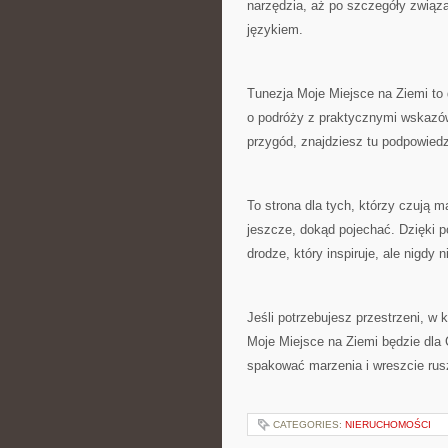
narzędzia, aż po szczegóły związ
językiem.
Tunezja Moje Miejsce na Ziemi to 
o podróży z praktycznymi wskazó
przygód, znajdziesz tu podpowiedzi
To strona dla tych, którzy czują m
jeszcze, dokąd pojechać. Dzięki p
drodze, który inspiruje, ale nigdy n
Jeśli potrzebujesz przestrzeni, w 
Moje Miejsce na Ziemi będzie dla
spakować marzenia i wreszcie rusz
CATEGORIES:
NIERUCHOMOŚCI