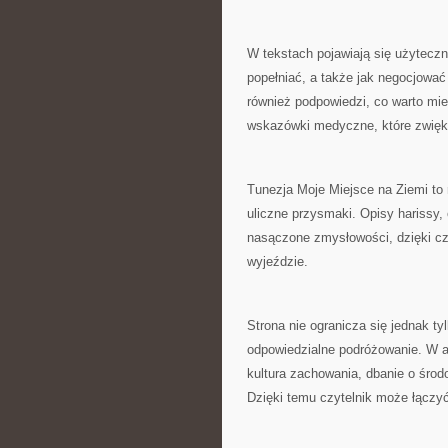
W tekstach pojawiają się użyteczn
popełniać, a także jak negocjować
również podpowiedzi, co warto mieć
wskazówki medyczne, które zwięk
Tunezja Moje Miejsce na Ziemi to 
uliczne przysmaki. Opisy harissy
nasączone zmysłowości, dzięki cz
wyjeździe.
Strona nie ogranicza się jednak ty
odpowiedzialne podróżowanie. W ar
kultura zachowania, dbanie o środ
Dzięki temu czytelnik może łączyć