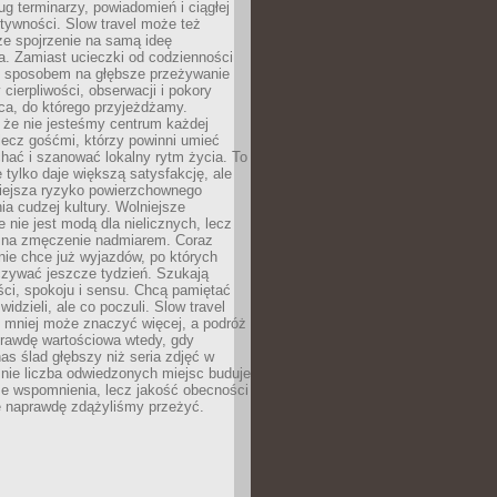
g terminarzy, powiadomień i ciągłej
ktywności. Slow travel może też
ze spojrzenie na samą ideę
a. Zamiast ucieczki od codzienności
no sposobem na głębsze przeżywanie
 cierpliwości, obserwacji i pokory
ca, do którego przyjeżdżamy.
 że nie jesteśmy centrum każdej
 lecz gośćmi, którzy powinni umieć
chać i szanować lokalny rytm życia. To
e tylko daje większą satysfakcję, ale
iejsza ryzyko powierzchownego
a cudzej kultury. Wolniejsze
 nie jest modą dla nielicznych, lecz
 na zmęczenie nadmiarem. Coraz
nie chce już wyjazdów, po których
czywać jeszcze tydzień. Szukają
ci, spokoju i sensu. Chcą pamiętać
 widzieli, ale co poczuli. Slow travel
 mniej może znaczyć więcej, a podróż
prawdę wartościowa wtedy, gdy
as ślad głębszy niż seria zdjęć w
o nie liczba odwiedzonych miejsc buduje
ze wspomnienia, lecz jakość obecności
e naprawdę zdążyliśmy przeżyć.