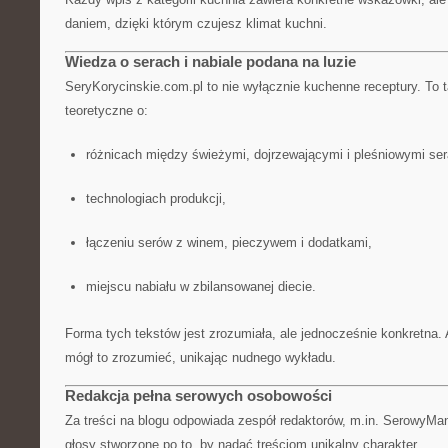
daniem, dzięki którym czujesz klimat kuchni.
Wiedza o serach i nabiale podana na luzie
SeryKorycinskie.com.pl to nie wyłącznie kuchenne receptury. To
teoretyczne o:
różnicach między świeżymi, dojrzewającymi i pleśniowymi ser
technologiach produkcji,
łączeniu serów z winem, pieczywem i dodatkami,
miejscu nabiału w zbilansowanej diecie.
Forma tych tekstów jest zrozumiała, ale jednocześnie konkretna. 
mógł to zrozumieć, unikając nudnego wykładu.
Redakcja pełna serowych osobowości
Za treści na blogu odpowiada zespół redaktorów, m.in. SerowyMa
głosy stworzone po to, by nadać treściom unikalny charakter.