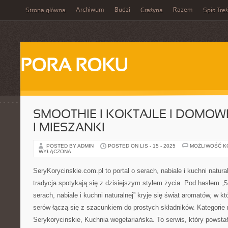
Archiwum
Budzi
Razem
Strona główna
Grażyna
Spis Treś
PORA ROKU
SMOOTHIE I KOKTAJLE I DOMO
I MIESZANKI
POSTED BY ADMIN
POSTED ON LIS - 15 - 2025
MOŻLIWOŚĆ 
WYŁĄCZONA
SeryKorycinskie.com.pl to portal o serach, nabiale i kuchni natura
tradycja spotykają się z dzisiejszym stylem życia. Pod hasłem „S
serach, nabiale i kuchni naturalnej” kryje się świat aromatów, w k
serów łączą się z szacunkiem do prostych składników. Kategorie 
Serykorycinskie, Kuchnia wegetariańska. To serwis, który powstał 