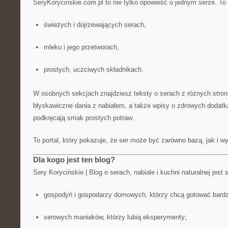
SeryKorycinskie.com.pl to nie tylko opowieść o jednym serze. To
świeżych i dojrzewających serach,
mleku i jego przetworach,
prostych, uczciwych składnikach.
W osobnych sekcjach znajdziesz teksty o serach z różnych stron ś
błyskawiczne dania z nabiałem, a także wpisy o zdrowych dodatka
podkręcają smak prostych potraw.
To portal, który pokazuje, że ser może być zarówno bazą, jak i 
Dla kogo jest ten blog?
Sery Korycińskie | Blog o serach, nabiale i kuchni naturalnej jest
gospodyń i gospodarzy domowych, którzy chcą gotować bardz
serowych maniaków, którzy lubią eksperymenty;