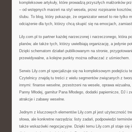
kompleksowe artykuły, które prowadzą przyszłych małżonków prz
– od wstępnych marzeń na styl wesela, przez rozpisanie kosztów,
ślubu. To blog, który pokazuje, że organizator wesel to nie tylko
odciążenie dla tych, którzy chcą skupić się na emocjach, zamias
Lily.com.pl to partner każdej narzeczonej i narzeczonego, która 
planów, ale także tych, którzy uwielbiają organizację, a jedynie 
Dzięki schematom działań publikowanym na stronie, przygotowani
przewidywalne, a kolejne punkty można odhaczać z uśmiechem.
Serwis Lily.com.pl specjalizuje się na kompleksowym podejściu t
Czytelnicy znajdą tu treści z wielu segmentów związanych z two
innymi: finanse weselne, przestrzeni na wesele, oprawa wizualna, 
Panny Młodej, garnitur Pana Młodego, dodatki papiernicze, DJ i ze
atrakcje i zabawy weselne.
Jednym z kluczowych elementów Lily.com.pl jest użyteczność treś
słowa, ale konkretne narzędzia: listy zadań, podpowiedzi terminów,
także wskazówki negocjacyjne. Dzięki temu Lily.com.pl staje się