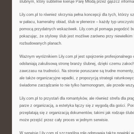
ślubnym, który subtelnie kieruje Parę Młodą przez gąszcz informac
Lily.com.pl to również skrzynia pełna koncepcji dla tych, którzy s
w pałacu, kameralny obiad, ślub w plenerze – każdy typ uroczysto
pomocą przydatnych wskazówek. Lily.com.pl pomaga pogodzić bu
pokazując, że stylowy ślub jest możliwe zarówno przy niewielkim 
rozbudowanych planach.
Ważnym wyróżnikiem Lily.com.pl jest spojrzenie profesjonalnego o
odsłaniają zakulisową stronę branży ślubnej, dzięki czemu zako
zawczasu na trudności. Na stronie poruszane są trudne momenty, 
ale także organizacyjne wpadki, z propozycją strategii ratunkowyc
świadome zarządzanie to nie tylko harmonogram, ale przede wszy
Lily.com.pl to przystań dla romantyków, ale również strefa dla p
parze z organizacją, a estetyka łączy się z wygodą dla gości. Po
przeplatają się z organizacją dokumentów, takimi jak rodzaje ślu
może przejść przez cały proces w jednym serwisie.
W serwisie Lily.com.pl szczególną rolę odgrywają także nowinki 