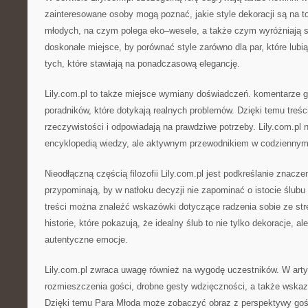
zainteresowane osoby mogą poznać, jakie style dekoracji są na top
młodych, na czym polega eko–wesele, a także czym wyróżniają s
doskonałe miejsce, by porównać style zarówno dla par, które lubią 
tych, które stawiają na ponadczasową elegancję.
Lily.com.pl to także miejsce wymiany doświadczeń. komentarze 
poradników, które dotykają realnych problemów. Dzięki temu treści
rzeczywistości i odpowiadają na prawdziwe potrzeby. Lily.com.pl ni
encyklopedią wiedzy, ale aktywnym przewodnikiem w codziennym
Nieodłączną częścią filozofii Lily.com.pl jest podkreślanie znaczen
przypominają, by w natłoku decyzji nie zapominać o istocie ślub
treści można znaleźć wskazówki dotyczące radzenia sobie ze str
historie, które pokazują, że idealny ślub to nie tylko dekoracje, 
autentyczne emocje.
Lily.com.pl zwraca uwagę również na wygodę uczestników. W arty
rozmieszczenia gości, drobne gesty wdzięczności, a także wska
Dzięki temu Para Młoda może zobaczyć obraz z perspektywy goś