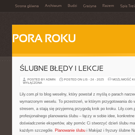
Archiwum
Budzi
Razem
Strona główna
Grażyna
Spis Treś
PORA ROKU
ŚLUBNE BŁĘDY I LEKCJE
POSTED BY ADMIN
POSTED ON LIS - 24 - 2025
MOŻLIWOŚĆ 
WYŁĄCZONA
Lily.com.pl to blog weselny, który powstał z myślą o parach nar
wymarzonym weselu. To przestrzeń, w którym przygotowania do wi
stresem, a stają się przyjemną przygodą krok po kroku. Lily.com
profesjonalnego planowania ślubu – łączy w sobie idee, konkretne 
doświadczenie ekspertów, aby pomóc Ci stworzyć dzień ślubu m
każdym szczególe.
Planowanie ślubu
i Makijaż i fryzury ślubne N