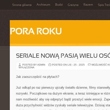
Archiwum
Budzi
Razem
Strona główna
Grażyna
Spis Treś
PORA ROKU
SERIALE NOWĄ PASJĄ WIELU OS
POSTED BY ADMIN
POSTED ON LIS - 25 - 2025
MOŻLIWOŚĆ 
WYŁĄCZONA
Jak zaoszczędzić na płytach?
Już odkąd po raz pierwszy ujrzały światło dzienne, filmy stanowił
rozrywki. Początkowo na dużym ekranie, a teraz istniejące w róż
nam możliwość aby się odprężyć bądź przeżyć wiele emocji. Zap
duża przychylność widzów zyskały seriale telewizyjne. Dzisiaj st