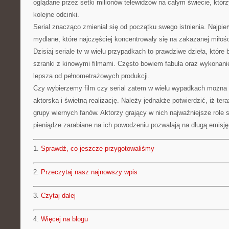
oglądane przez setki milionów telewidzów na całym świecie, któr
kolejne odcinki.
Serial znacząco zmieniał się od początku swego istnienia. Najpie
mydlane, które najczęściej koncentrowały się na zakazanej miłoś
Dzisiaj seriale tv w wielu przypadkach to prawdziwe dzieła, któr
szranki z kinowymi filmami. Często bowiem fabuła oraz wykonanie
lepsza od pełnometrażowych produkcji.
Czy wybierzemy film czy serial zatem w wielu wypadkach można l
aktorską i świetną realizację. Należy jednakże potwierdzić, iż tera
grupy wiernych fanów. Aktorzy grający w nich najważniejsze role
pieniądze zarabiane na ich powodzeniu pozwalają na długą emisję 
1.
Sprawdź, co jeszcze przygotowaliśmy
2.
Przeczytaj nasz najnowszy wpis
3.
Czytaj dalej
4.
Więcej na blogu