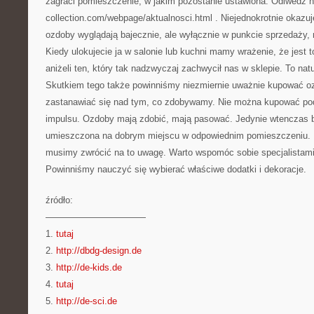
zagraci pomieszczenie, w jakim pozostanie ustawiona. Odiwedź h
collection.com/webpage/aktualnosci.html . Niejednokrotnie okazuj
ozdoby wyglądają bajecznie, ale wyłącznie w punkcie sprzedaży, n
Kiedy ulokujecie ja w salonie lub kuchni mamy wrażenie, że jest 
aniżeli ten, który tak nadzwyczaj zachwycił nas w sklepie. To nat
Skutkiem tego także powinniśmy niezmiernie uważnie kupować o
zastanawiać się nad tym, co zdobywamy. Nie można kupować po
impulsu. Ozdoby mają zdobić, mają pasować. Jedynie wtenczas 
umieszczona na dobrym miejscu w odpowiednim pomieszczeniu.
musimy zwrócić na to uwagę. Warto wspomóc sobie specjalistami
Powinniśmy nauczyć się wybierać właściwe dodatki i dekoracje.
źródło:
———————————
1.
tutaj
2.
http://dbdg-design.de
3.
http://de-kids.de
4.
tutaj
5.
http://de-sci.de