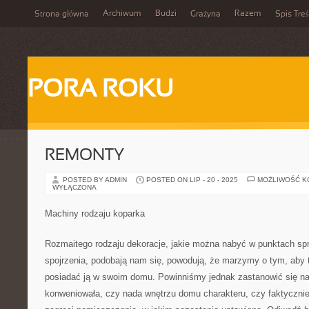
Archiwum
Budzi
Razem
Strona główna
Grażyna
Spis Treś
PORA ROKU
REMONTY
POSTED BY ADMIN
POSTED ON LIP - 20 - 2025
MOŻLIWOŚĆ 
WYŁĄCZONA
Machiny rodzaju koparka
Rozmaitego rodzaju dekoracje, jakie można nabyć w punktach s
spojrzenia, podobają nam się, powodują, że marzymy o tym, aby 
posiadać ją w swoim domu. Powinniśmy jednak zastanowić się n
konweniowała, czy nada wnętrzu domu charakteru, czy faktycznie