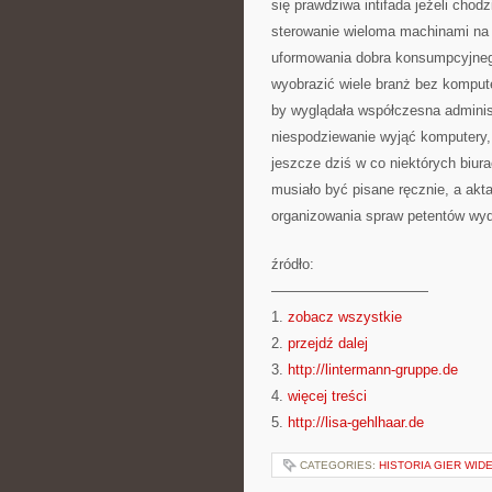
się prawdziwa intifada jeżeli chod
sterowanie wieloma machinami na 
uformowania dobra konsumpcyjnego
wyobrazić wiele branż bez komput
by wyglądała współczesna admini
niespodziewanie wyjąć komputery,
jeszcze dziś w co niektórych biur
musiało być pisane ręcznie, a ak
organizowania spraw petentów wydł
źródło:
———————————
1.
zobacz wszystkie
2.
przejdź dalej
3.
http://lintermann-gruppe.de
4.
więcej treści
5.
http://lisa-gehlhaar.de
CATEGORIES:
HISTORIA GIER WID