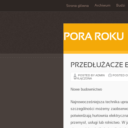
Archiwum
Budzi
Strona główna
PORA ROKU
PRZEDŁUŻACZE 
POSTED BY ADMIN
POSTED ON 
WYŁĄCZONA
Nowe budownictwo
Najnowocześniejsza technika upra
szczególności możemy zaobserwowa
potwierdzają hurtownia elektrycz
przemysł, usługi lub rolnictwo. W 