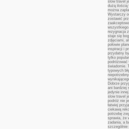
slow travel 
dużą ilością
można zapla
Wystarczy og
zostawić prz
zaakceptowa
wszystkiego.
rezygnacja z
staje się bo
zdjęciami, 
połowie plan
inspiracji i
przydatny 
tylko popular
podróżować w
świadomie. 
typowych bł
niepotrzebn
wynikającego
Dobrze przy
ani bardzie
jedynie inne
slow travel 
podróż nie j
łatwiej przy
ciekawą rek
potrzebę zw
sprawia, że
zadania, a b
szczególnie 