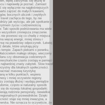
ień, lepiej zatrzymać się dłużej w
scu i naprawdę je poznać. Zamiast
 się wyłącznie na najgłośniejszych
warto zajrzeć do małych kawiarni,
rgów, bocznych uliczek i zwykłych
w travel zachęca do tego, by nie
dróży jak wyścigu, ale jak spotkanie z
, rytmem życia i codziennością
. Taki sposób podróżowania ma wiele
de wszystkim zmniejsza zmęczenie.
 nie przenosi się co chwilę z miejsca
ma więcej energii, mniej stresu i
nsę na prawdziwy odpoczynek. Łatwiej
 detale, które umykają przy
 tempie. Zapach piekarni o poranku,
łaścicielem małego sklepu, wieczorny
planu czy obserwacja codziennych
ieszkańców często zostają w pamięci
ż najbardziej znany zabytek. Slow travel
orzystny dla lokalnych społeczności.
acniać masową turystykę
aną w kilku punktach, wspiera
nesy i mniej oczywiste regiony.
rzy zostają dłużej i wydają pieniądze
adomie, często w naturalny sposób
 się do rozwoju lokalnej gospodarki.
ierają rodzinne pensjonaty, niewielkie
i regionalnych przewodników. Dzięki
cność staje się mniej inwazyjna, a
tnerska. Nie oznacza to oczywiście, że