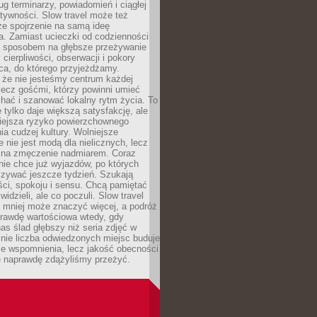
g terminarzy, powiadomień i ciągłej
ktywności. Slow travel może też
ze spojrzenie na samą ideę
a. Zamiast ucieczki od codzienności
no sposobem na głębsze przeżywanie
 cierpliwości, obserwacji i pokory
ca, do którego przyjeżdżamy.
 że nie jesteśmy centrum każdej
 lecz gośćmi, którzy powinni umieć
chać i szanować lokalny rytm życia. To
e tylko daje większą satysfakcję, ale
iejsza ryzyko powierzchownego
a cudzej kultury. Wolniejsze
 nie jest modą dla nielicznych, lecz
 na zmęczenie nadmiarem. Coraz
nie chce już wyjazdów, po których
czywać jeszcze tydzień. Szukają
ci, spokoju i sensu. Chcą pamiętać
 widzieli, ale co poczuli. Slow travel
 mniej może znaczyć więcej, a podróż
prawdę wartościowa wtedy, gdy
as ślad głębszy niż seria zdjęć w
o nie liczba odwiedzonych miejsc buduje
ze wspomnienia, lecz jakość obecności
e naprawdę zdążyliśmy przeżyć.