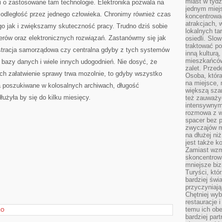
miast w tydz
zi o zastosowane tam technologie. Elektronika pozwala na
jednym miej
odległość przez jednego człowieka. Chronimy również czas
koncentrować
atrakcjach, 
 jak i zwiększamy skuteczność pracy. Trudno dziś sobie
lokalnych ta
erów oraz elektronicznych rozwiązań. Zastanówmy się jak
osiedli. Slo
traktować po
stracja samorządowa czy centralna gdyby z tych systemów
inną kulturą
mieszkańców
 bazy danych i wiele innych udogodnień. Nie dosyć, że
zalet. Prze
ach załatwienie sprawy trwa mozolnie, to gdyby wszystko
Osoba, która
na miejsce, 
ta poszukiwane w kolosalnych archiwach, długość
większą sza
użyła by się do kilku miesięcy.
też zauważyć
intensywnym
rozmowa z w
spacer bez 
zwyczajów m
na dłużej ni
jest także k
Zamiast wzm
skoncentrow
mniejsze biz
Turyści, któ
bardziej świ
przyczyniają
Chętniej wyb
restauracje 
temu ich obe
EO
bardziej par