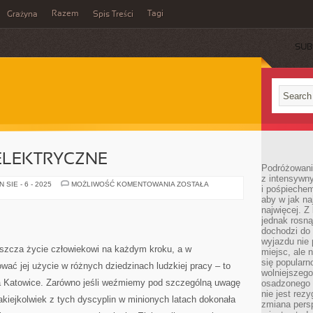
Razem
Tagi
Grażyna
Spis Treści
SUB
ELEKTRYCZNE
Podróżowanie
z intensywn
PRZEDŁUŻACZE
SIE - 6 - 2025
MOŻLIWOŚĆ KOMENTOWANIA
ZOSTAŁA
i pośpiechem
ELEKTRYCZNE
aby w jak n
najwięcej. Z
jednak rosną
dochodzi do
wyjazdu nie 
szcza życie człowiekowi na każdym kroku, a w
miejsc, ale 
się popularn
ć jej użycie w różnych dziedzinach ludzkiej pracy – to
wolniejszego
na Katowice. Zarówno jeśli weźmiemy pod szczególną uwagę
osadzonego w
nie jest rez
jakiejkolwiek z tych dyscyplin w minionych latach dokonała
zmiana pers