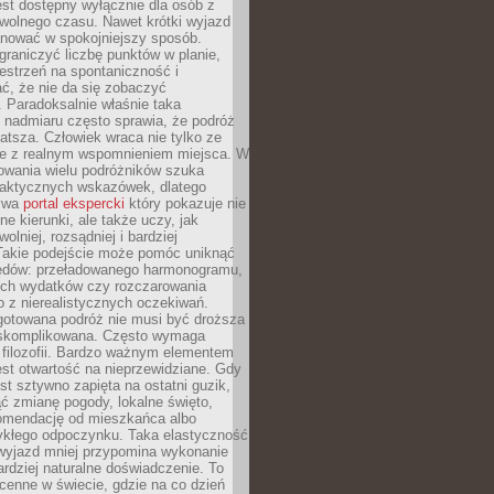
jest dostępny wyłącznie dla osób z
 wolnego czasu. Nawet krótki wyjazd
nować w spokojniejszy sposób.
raniczyć liczbę punktów w planie,
estrzeń na spontaniczność i
ć, że nie da się zobaczyć
 Paradoksalnie właśnie taka
 nadmiaru często sprawia, że podróż
gatsza. Człowiek wraca nie tylko ze
ale z realnym wspomnieniem miejsca. W
owania wielu podróżników szuka
 praktycznych wskazówek, dlatego
bywa
portal ekspercki
który pokazuje nie
ne kierunki, ale także uczy, jak
olniej, rozsądniej i bardziej
Takie podejście może pomóc uniknąć
ędów: przeładowanego harmonogramu,
ych wydatków czy rozczarowania
 z nierealistycznych oczekiwań.
gotowana podróż nie musi być droższa
j skomplikowana. Często wymaga
j filozofii. Bardzo ważnym elementem
jest otwartość na nieprzewidziane. Gdy
est sztywno zapięta na ostatni guzik,
jąć zmianę pogody, lokalne święto,
omendację od mieszkańca albo
ykłego odpoczynku. Taka elastyczność
 wyjazd mniej przypomina wykonanie
ardziej naturalne doświadczenie. To
cenne w świecie, gdzie na co dzień