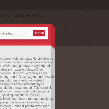
SCRIBE
FACEBOOK
TWITTER
 przez wiele lat kojarzyło się głównie
ym zwiedzaniem, odhaczaniem atrakcji
. Wiele osób planowało wyjazdy tak,
ajkrótszym czasie zobaczyć jak
 biegiem lat coraz wyraźniej zaczął
ć inny trend. Coraz więcej podróżnych
 wniosku, że prawdziwa wartość
polega na liczbie odwiedzonych
na jakości doświadczeń. Tak narodziła
ość slow travel, czyli podróżowania
, bardziej uważnego i głębiej
 lokalności. Istotą takiego podejścia
ygnacja z odkrywania świata, lecz
pektywy. Zamiast przemierzać pięć