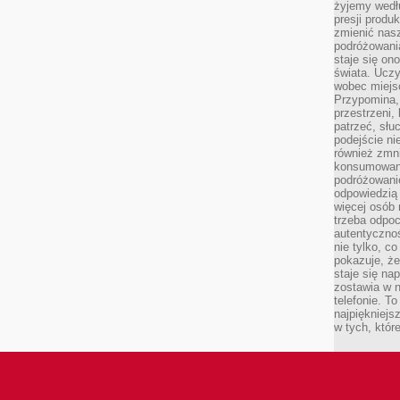
żyjemy wedłu
presji produ
zmienić nas
podróżowani
staje się o
świata. Uczy
wobec miejs
Przypomina,
przestrzeni,
patrzeć, słu
podejście ni
również zmn
konsumowani
podróżowanie
odpowiedzią
więcej osób 
trzeba odpo
autentycznoś
nie tylko, co
pokazuje, że
staje się na
zostawia w n
telefonie. T
najpiękniejs
w tych, któr