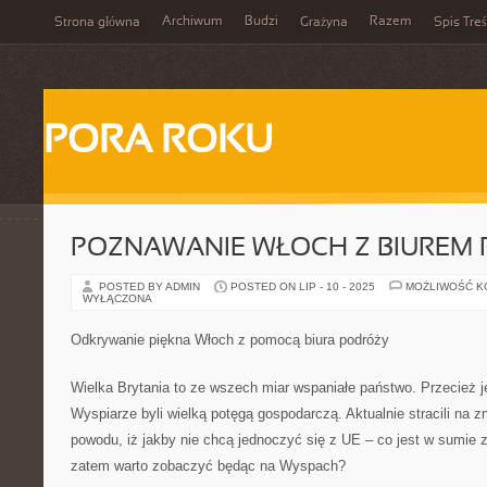
Archiwum
Budzi
Razem
Strona główna
Grażyna
Spis Treś
PORA ROKU
POZNAWANIE WŁOCH Z BIUREM
POSTED BY ADMIN
POSTED ON LIP - 10 - 2025
MOŻLIWOŚĆ 
WYŁĄCZONA
Odkrywanie piękna Włoch z pomocą biura podróży
Wielka Brytania to ze wszech miar wspaniałe państwo. Przecież 
Wyspiarze byli wielką potęgą gospodarczą. Aktualnie stracili na 
powodu, iż jakby nie chcą jednoczyć się z UE – co jest w sumie z
zatem warto zobaczyć będąc na Wyspach?