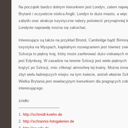
Na początek bardzo dobrym kierunkiem jest Londyn, zatem najwię
Brytanii i oczywiście stolica Anglii. Londyn to duże miasto, a wi
zabytki oraz atrakcje turystyczne należy poświecić przynajmniej k
Londynie naprawdę można się zakochać.
Interesujące są także na przykład Bristol, Cambridge bądź Birmi
turystyka na Wyspach, kapitalnym rozwiązaniem jest również zwi
Szkocja to piękny kraj, który może zaoferować dużo ciekawych m
jest Edynburg. W zasadzie na terenie Szkocji jest wiele pięknych 
krążyć po Szkocji, móc chłonąć atmosferę tej krainy. Można śmia
zbyt wielu ładniejszych miejsc na tym świecie, aniżeli właśnie Sz
Wielka Brytania jest rewelacyjnym kierunkiem dla pragnących z
interesującego.
źródło:
———————————
1.
http://schmidt-koehn.de
2.
http://schrannis-fotogalerien.de