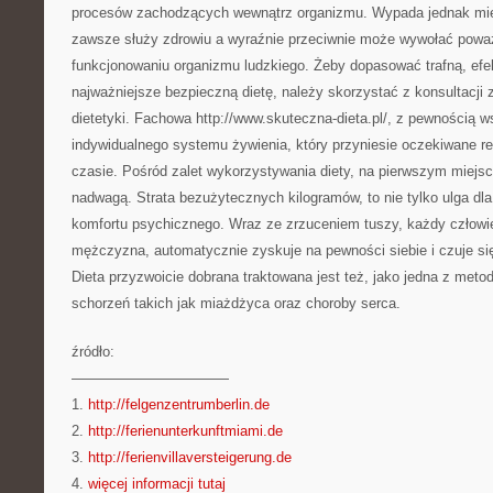
procesów zachodzących wewnątrz organizmu. Wypada jednak mieć 
zawsze służy zdrowiu a wyraźnie przeciwnie może wywołać powa
funkcjonowaniu organizmu ludzkiego. Żeby dopasować trafną, efe
najważniejsze bezpieczną dietę, należy skorzystać z konsultacji
dietetyki. Fachowa http://www.skuteczna-dieta.pl/, z pewnością
indywidualnego systemu żywienia, który przyniesie oczekiwane re
czasie. Pośród zalet wykorzystywania diety, na pierwszym miejs
nadwagą. Strata bezużytecznych kilogramów, to nie tylko ulga dla
komfortu psychicznego. Wraz ze zrzuceniem tuszy, każdy człowie
mężczyzna, automatycznie zyskuje na pewności siebie i czuje się
Dieta przyzwoicie dobrana traktowana jest też, jako jedna z meto
schorzeń takich jak miażdżyca oraz choroby serca.
źródło:
———————————
1.
http://felgenzentrumberlin.de
2.
http://ferienunterkunftmiami.de
3.
http://ferienvillaversteigerung.de
4.
więcej informacji tutaj