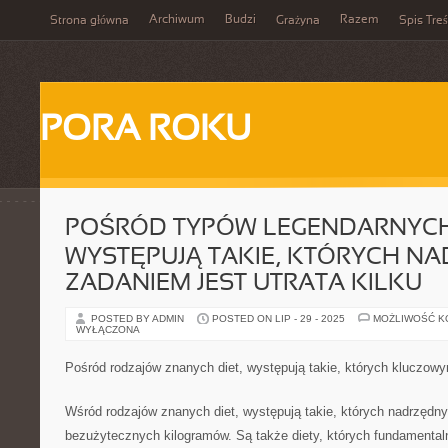
Archiwum
Budzi
Razem
Strona główna
Grażyna
Spis Treś
PORA ROKU
POŚRÓD TYPÓW LEGENDARNYCH 
WYSTĘPUJĄ TAKIE, KTÓRYCH N
ZADANIEM JEST UTRATA KILKU
POSTED BY ADMIN
POSTED ON LIP - 29 - 2025
MOŻLIWOŚĆ 
WYŁĄCZONA
Pośród rodzajów znanych diet, występują takie, których kluczowy
Wśród rodzajów znanych diet, występują takie, których nadrzędny
bezużytecznych kilogramów. Są także diety, których fundamentaln