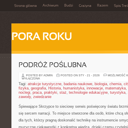
Archiwum
Budzi
Razem
Strona główna
Grażyna
Spis Treś
PORA ROKU
PODRÓŻ POŚLUBNA
POSTED BY ADMIN
POSTED ON STY - 21 - 2026
MOŻLIWOŚĆ 
WYŁĄCZONA
Tagi:
atrakcje turystyczne
,
badania naukowe
,
biologia
,
chemia
,
ci
fizyka
,
geografia
,
Historia
,
humanistyka
,
innowacje
,
matematyka
,
noclegi
,
praca
,
praktyki
,
staż
,
technologie edukacyjne
,
turystyka
,
zawody
,
zwiedzanie
Śpiewające Skrzypce to sieciowy serwis poświęcony światu brzmi
się sercem narracji. To miejsce stworzone dla osób, które chcą s
dla tych, którzy pragną doskonalić technikę na instrumencie sm
muzyczne ciekawostki z konkretną wiedzą, dzięki czemu czyteln