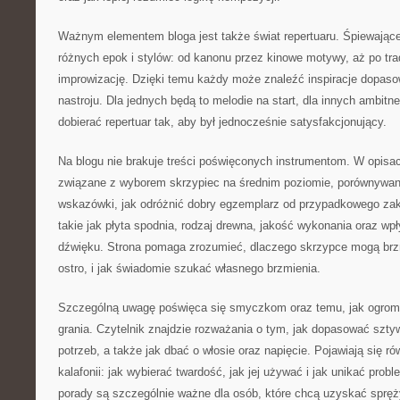
Ważnym elementem bloga jest także świat repertuaru. Śpiewające
różnych epok i stylów: od kanonu przez kinowe motywy, aż po tra
improwizację. Dzięki temu każdy może znaleźć inspiracje dopaso
nastroju. Dla jednych będą to melodie na start, dla innych ambitne
dobierać repertuar tak, aby był jednocześnie satysfakcjonujący.
Na blogu nie brakuje treści poświęconych instrumentom. W opisac
związane z wyborem skrzypiec na średnim poziomie, porównywan
wskazówki, jak odróżnić dobry egzemplarz od przypadkowego z
takie jak płyta spodnia, rodzaj drewna, jakość wykonania oraz wp
dźwięku. Strona pomaga zrozumieć, dlaczego skrzypce mogą br
ostro, i jak świadomie szukać własnego brzmienia.
Szczególną uwagę poświęca się smyczkom oraz temu, jak ogrom
grania. Czytelnik znajdzie rozważania o tym, jak dopasować szt
potrzeb, a także jak dbać o włosie oraz napięcie. Pojawiają się ró
kalafonii: jak wybierać twardość, jak jej używać i jak unikać prob
porady są szczególnie ważne dla osób, które chcą uzyskać spręż