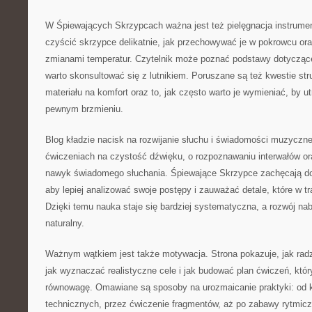
W Śpiewających Skrzypcach ważna jest też pielęgnacja instrumen
czyścić skrzypce delikatnie, jak przechowywać je w pokrowcu ora
zmianami temperatur. Czytelnik może poznać podstawy dotyczące
warto skonsultować się z lutnikiem. Poruszane są też kwestie st
materiału na komfort oraz to, jak często warto je wymieniać, by 
pewnym brzmieniu.
Blog kładzie nacisk na rozwijanie słuchu i świadomości muzycznej
ćwiczeniach na czystość dźwięku, o rozpoznawaniu interwałów or
nawyk świadomego słuchania. Śpiewające Skrzypce zachęcają do
aby lepiej analizować swoje postępy i zauważać detale, które w tr
Dzięki temu nauka staje się bardziej systematyczna, a rozwój na
naturalny.
Ważnym wątkiem jest także motywacja. Strona pokazuje, jak radz
jak wyznaczać realistyczne cele i jak budować plan ćwiczeń, któr
równowagę. Omawiane są sposoby na urozmaicanie praktyki: od k
technicznych, przez ćwiczenie fragmentów, aż po zabawy rytmiczn