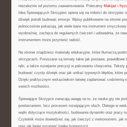
niezależnie od poziomu zaawansowania. Polecamy
Makijaż i fryz
Idea Śpiewających Skrzypiec opiera się na miłości do skrzypiec 
dźwięk potrafi budować emocje. Wpisy publikowane na stronie pom
jednocześnie pokazują, jak wiele barw ma instrument smyczkowy. 
wyobraźnię, zachęca do regularnych ćwiczeń i udowadnia, że nawe
instrumentem może przynieść radość.
Na stronie znajdziesz materiały edukacyjne, które tłumaczą podst
skrzypcach. Poruszane są tematy takie jak postawa, prawidłowe t
ręki, a także rozwijanie precyzji w palcowaniu chwycenia. Teksty
budować czysty dźwięk oraz jak unikać typowych błędów, które po
Dzięki praktycznym wskazówkom łatwiej zaplanować codzienną ru
swoich możliwości.
Śpiewające Skrzypce zwracają uwagę na to, że nauka gry nie je
powtarzaniem, lecz procesem rozwijającym słuch. Dlatego w wielu
wątki dotyczące muzykalności, budowania dynamiki oraz pracy n
Czytelnik może dowiedzieć się, jak ćwiczyć z metronomem, jak ro
oraz jak lepiej rozumieć logikę kompozycji.