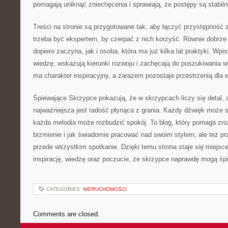
pomagają uniknąć zniechęcenia i sprawiają, że postępy są stabiln
Treści na stronie są przygotowane tak, aby łączyć przystępność
trzeba być ekspertem, by czerpać z nich korzyść. Równie dobrze o
dopiero zaczyna, jak i osoba, która ma już kilka lat praktyki. W
wiedzę, wskazują kierunki rozwoju i zachęcają do poszukiwania w
ma charakter inspiracyjny, a zarazem pozostaje przestrzenią dla 
Śpiewające Skrzypce pokazują, że w skrzypcach liczy się detal, 
najważniejsza jest radość płynąca z grania. Każdy dźwięk może s
każda melodia może rozbudzić spokój. To blog, który pomaga zr
brzmienie i jak świadomie pracować nad swoim stylem, ale też p
przede wszystkim spotkanie. Dzięki temu strona staje się miejsc
inspirację, wiedzę oraz poczucie, że skrzypce naprawdę mogą śp
CATEGORIES:
NIERUCHOMOŚCI
Comments are closed.