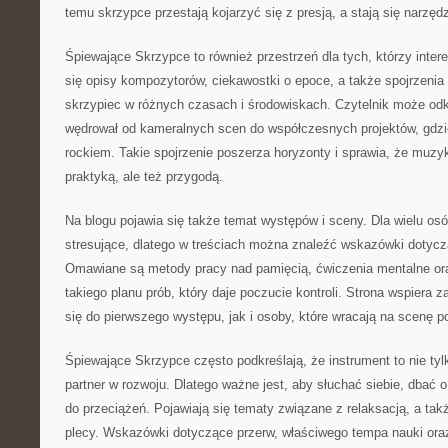
temu skrzypce przestają kojarzyć się z presją, a stają się narzęd
Śpiewające Skrzypce to również przestrzeń dla tych, którzy intere
się opisy kompozytorów, ciekawostki o epoce, a także spojrzenia n
skrzypiec w różnych czasach i środowiskach. Czytelnik może odk
wędrował od kameralnych scen do współczesnych projektów, gdzi
rockiem. Takie spojrzenie poszerza horyzonty i sprawia, że muzyka
praktyką, ale też przygodą.
Na blogu pojawia się także temat występów i sceny. Dla wielu os
stresujące, dlatego w treściach można znaleźć wskazówki dotycz
Omawiane są metody pracy nad pamięcią, ćwiczenia mentalne or
takiego planu prób, który daje poczucie kontroli. Strona wspiera 
się do pierwszego występu, jak i osoby, które wracają na scenę p
Śpiewające Skrzypce często podkreślają, że instrument to nie tyl
partner w rozwoju. Dlatego ważne jest, aby słuchać siebie, dbać 
do przeciążeń. Pojawiają się tematy związane z relaksacją, a tak
plecy. Wskazówki dotyczące przerw, właściwego tempa nauki ora