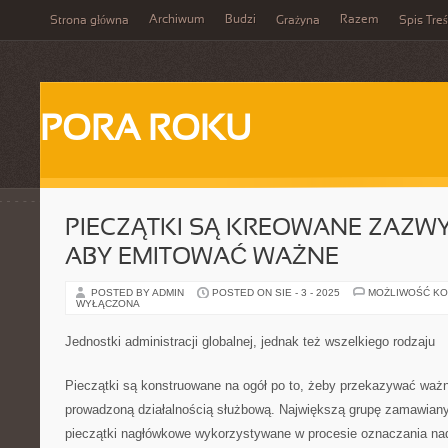
Archiwum
Budzi
Razem
Strona główna
Grażyna
Spis Treś
PORA ROKU
PIECZĄTKI SĄ KREOWANE ZAZWY
ABY EMITOWAĆ WAŻNE
POSTED BY ADMIN
POSTED ON SIE - 3 - 2025
MOŻLIWOŚĆ K
WYŁĄCZONA
Jednostki administracji globalnej, jednak też wszelkiego rodzaju
Pieczątki są konstruowane na ogół po to, żeby przekazywać ważn
prowadzoną działalnością służbową. Największą grupę zamawian
pieczątki nagłówkowe wykorzystywane w procesie oznaczania na