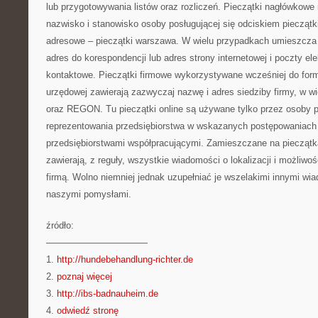
lub przygotowywania listów oraz rozliczeń. Pieczątki nagłówkowe
nazwisko i stanowisko osoby posługującej się odciskiem pieczątk
adresowe – pieczątki warszawa. W wielu przypadkach umieszcza s
adres do korespondencji lub adres strony internetowej i poczty elek
kontaktowe. Pieczątki firmowe wykorzystywane wcześniej do form
urzędowej zawierają zazwyczaj nazwę i adres siedziby firmy, w w
oraz REGON. Tu pieczątki online są używane tylko przez osoby 
reprezentowania przedsiębiorstwa w wskazanych postępowaniach
przedsiębiorstwami współpracującymi. Zamieszczane na piecząt
zawierają, z reguły, wszystkie wiadomości o lokalizacji i możliw
firmą. Wolno niemniej jednak uzupełniać je wszelakimi innymi wi
naszymi pomysłami.
źródło:
———————————
1.
http://hundebehandlung-richter.de
2.
poznaj więcej
3.
http://ibs-badnauheim.de
4.
odwiedź stronę