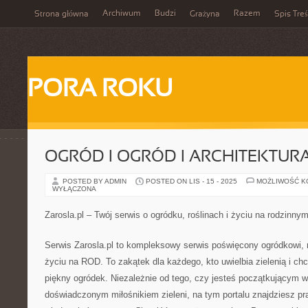
Archiwum
Budzi
Razem
Strona główna
Grażyna
Spis Treś
PORA ROKU
OGRÓD I OGRÓD I ARCHITEKTUR
POSTED BY ADMIN
POSTED ON LIS - 15 - 2025
MOŻLIWOŚĆ 
WYŁĄCZONA
Zarosla.pl – Twój serwis o ogródku, roślinach i życiu na rodzinny
Serwis Zarosla.pl to kompleksowy serwis poświęcony ogródkowi, 
życiu na ROD. To zakątek dla każdego, kto uwielbia zielenią i ch
piękny ogródek. Niezależnie od tego, czy jesteś początkującym w 
doświadczonym miłośnikiem zieleni, na tym portalu znajdziesz p