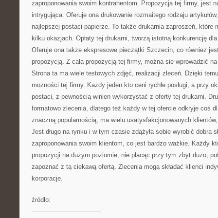
zaproponowania swoim kontrahentom. Propozycja tej firmy, jest 
intrygująca. Oferuje ona drukowanie rozmaitego rodzaju artykułów, 
najlepszej postaci papierze. To także drukarnia zaproszeń, któr
kilku okazjach. Opłaty tej drukarni, tworzą istotną konkurencję dl
Oferuje ona także ekspresowe pieczątki Szczecin, co również jes
propozycją. Z całą propozycją tej firmy, można się wprowadzić na j
Strona ta ma wiele testowych zdjęć, realizacji zleceń. Dzięki te
możności tej firmy. Każdy jeden kto ceni rychłe posługi, a przy ok
postaci, z pewnością winien wykorzystać z oferty tej drukarni. Dru
formatowo zlecenia, dlatego też każdy w tej ofercie odkryje coś dl
znaczną popularnością, ma wielu usatysfakcjonowanych klientów,
Jest długo na rynku i w tym czasie zdążyła sobie wyrobić dobrą 
zaproponowania swoim klientom, co jest bardzo ważkie. Każdy kt
propozycji na dużym poziomie, nie płacąc przy tym zbyt dużo, pot
zapoznać z tą ciekawą ofertą. Zlecenia mogą składać klienci indywi
korporacje.
źródło:
———————————