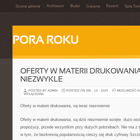
Archiwum
Budzi
Razem
Strona główna
Grażyna
Spis Treś
PORA ROKU
OFERTY W MATERII DRUKOWANIA,
NIEZWYKLE
POSTED BY ADMIN
POSTED ON SIE - 14 - 2025
MOŻLIWOŚĆ 
WYŁĄCZONA
Oferty w materii drukowania, są teraz niezmiernie
Oferty w materii drukowania, są dziś niezmiernie wzięte. dużo osó
propozycji, przede wszystkim przy dużych potrzebach. Nie ma z t
w tym, że bezkresną popularnością cieszy się druk cyfrowy Szcze