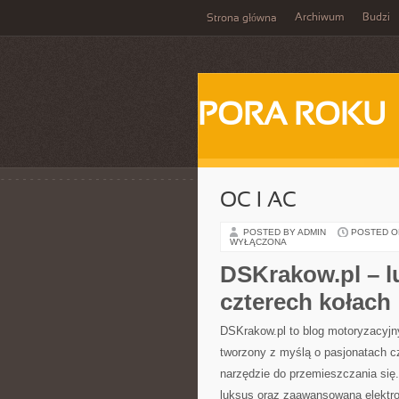
Archiwum
Budzi
Strona główna
PORA ROKU
OC I AC
POSTED BY ADMIN
POSTED ON 
WYŁĄCZONA
DSKrakow.pl – l
czterech kołach
DSKrakow.pl to blog motoryzacyjny
tworzony z myślą o pasjonatach cz
narzędzie do przemieszczania się.
luksus oraz zaawansowaną elektro