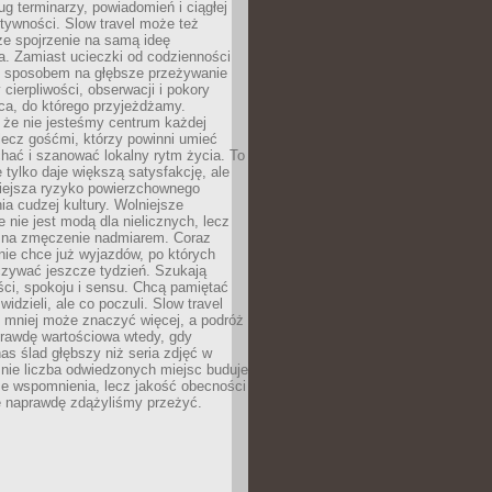
g terminarzy, powiadomień i ciągłej
ktywności. Slow travel może też
ze spojrzenie na samą ideę
a. Zamiast ucieczki od codzienności
no sposobem na głębsze przeżywanie
 cierpliwości, obserwacji i pokory
ca, do którego przyjeżdżamy.
 że nie jesteśmy centrum każdej
 lecz gośćmi, którzy powinni umieć
chać i szanować lokalny rytm życia. To
e tylko daje większą satysfakcję, ale
iejsza ryzyko powierzchownego
a cudzej kultury. Wolniejsze
 nie jest modą dla nielicznych, lecz
 na zmęczenie nadmiarem. Coraz
nie chce już wyjazdów, po których
czywać jeszcze tydzień. Szukają
ci, spokoju i sensu. Chcą pamiętać
 widzieli, ale co poczuli. Slow travel
 mniej może znaczyć więcej, a podróż
prawdę wartościowa wtedy, gdy
as ślad głębszy niż seria zdjęć w
o nie liczba odwiedzonych miejsc buduje
ze wspomnienia, lecz jakość obecności
e naprawdę zdążyliśmy przeżyć.