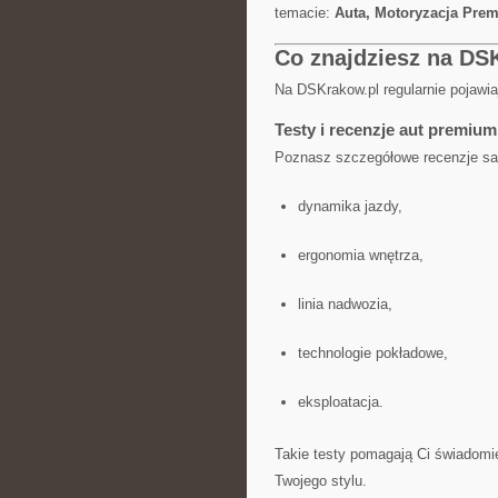
temacie:
Auta, Motoryzacja Prem
Co znajdziesz na DS
Na DSKrakow.pl regularnie pojawia
Testy i recenzje aut premium
Poznasz szczegółowe recenzje sa
dynamika jazdy,
ergonomia wnętrza,
linia nadwozia,
technologie pokładowe,
eksploatacja.
Takie testy pomagają Ci świadomi
Twojego stylu.