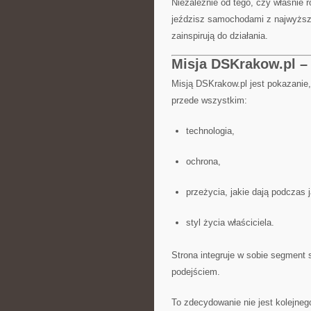
Niezależnie od tego, czy właśnie 
jeździsz samochodami z najwyższej
zainspirują do działania.
Misja DSKrakow.pl – 
Misją DSKrakow.pl jest pokazanie,
przede wszystkim:
technologia,
ochrona,
przeżycia, jakie dają podczas 
styl życia właściciela.
Strona integruje w sobie segmen
podejściem.
To zdecydowanie nie jest kolejneg