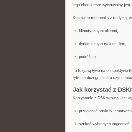
jego charakterze wyczuwalny jest 
Kraków to metropolia z tradycją, 
klimatycznymi ulicami,
dynamicznym rynkiem firm,
podróżami.
Ta fuzja wpływa na perspektywę t
rytmem dużego miasta czyni treści
Jak korzystać z DSK
Korzystanie z DSKrakow.pl jest 
przeglądać artykuły tematyczne
szukać wybranych zagadnień,