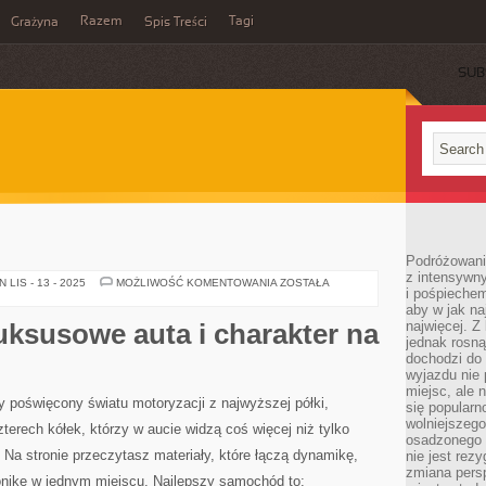
Razem
Tagi
Grażyna
Spis Treści
SUB
Podróżowanie
z intensywn
OC
LIS - 13 - 2025
MOŻLIWOŚĆ KOMENTOWANIA
ZOSTAŁA
i pośpiechem
I
AC
aby w jak n
uksusowe auta i charakter na
najwięcej. Z
jednak rosną
dochodzi do
wyjazdu nie 
miejsc, ale 
 poświęcony światu motoryzacji z najwyższej półki,
się popularn
wolniejszego
terech kółek, którzy w aucie widzą coś więcej niż tylko
osadzonego w
 Na stronie przeczytasz materiały, które łączą dynamikę,
nie jest rez
zmiana pers
nikę w jednym miejscu. Najlepszy samochód to: