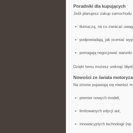
Poradniki dla kupujących
Jeśli planujesz zakup samochodu 
tłumaczą, na co zwracać uwag
podpowiadają, jak oceniać wypo
pomagają negocjować warunki.
Dzięki temu możesz uniknąć błędó
Nowości ze świata motoryza
Na stronie pojawiają się również m
premier nowych modeli,
limitowanych edycji aut,
innowacyjnych technologii (np