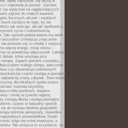
ień, lepiej zatrzymać się dłużej w
scu i naprawdę je poznać. Zamiast
 się wyłącznie na najgłośniejszych
warto zajrzeć do małych kawiarni,
rgów, bocznych uliczek i zwykłych
w travel zachęca do tego, by nie
dróży jak wyścigu, ale jak spotkanie z
, rytmem życia i codziennością
. Taki sposób podróżowania ma wiele
de wszystkim zmniejsza zmęczenie.
 nie przenosi się co chwilę z miejsca
ma więcej energii, mniej stresu i
nsę na prawdziwy odpoczynek. Łatwiej
 detale, które umykają przy
 tempie. Zapach piekarni o poranku,
łaścicielem małego sklepu, wieczorny
planu czy obserwacja codziennych
ieszkańców często zostają w pamięci
ż najbardziej znany zabytek. Slow travel
orzystny dla lokalnych społeczności.
acniać masową turystykę
aną w kilku punktach, wspiera
nesy i mniej oczywiste regiony.
rzy zostają dłużej i wydają pieniądze
adomie, często w naturalny sposób
 się do rozwoju lokalnej gospodarki.
ierają rodzinne pensjonaty, niewielkie
i regionalnych przewodników. Dzięki
cność staje się mniej inwazyjna, a
tnerska. Nie oznacza to oczywiście, że