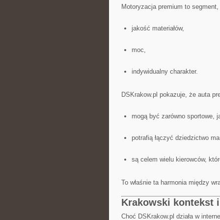
Motoryzacja premium to segment,
jakość materiałów,
moc,
indywidualny charakter.
DSKrakow.pl pokazuje, że auta p
mogą być zarówno sportowe, ja
potrafią łączyć dziedzictwo ma
są celem wielu kierowców, któ
To właśnie ta harmonia między wr
Krakowski kontekst 
Choć DSKrakow.pl działa w internec