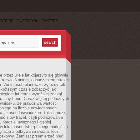
SCRIBE
FACEBOOK
TWITTER
 przez wiele lat kojarzyło się głównie
ym zwiedzaniem, odhaczaniem atrakcji
. Wiele osób planowało wyjazdy tak,
ajkrótszym czasie zobaczyć jak
 biegiem lat coraz wyraźniej zaczął
ć inny trend. Coraz więcej podróżnych
 wniosku, że prawdziwa wartość
polega na liczbie odwiedzonych
na jakości doświadczeń. Tak narodziła
ość slow travel, czyli podróżowania
, bardziej uważnego i głębiej
 lokalności. Istotą takiego podejścia
ygnacja z odkrywania świata, lecz
pektywy. Zamiast przemierzać pięć