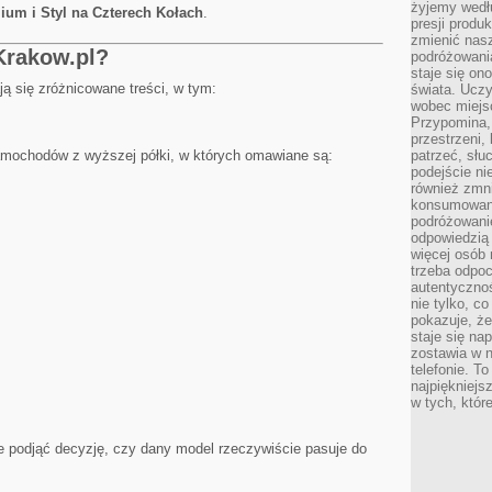
żyjemy wedłu
ium i Styl na Czterech Kołach
.
presji produ
zmienić nas
Krakow.pl?
podróżowani
staje się o
ją się zróżnicowane treści, w tym:
świata. Uczy
wobec miejs
Przypomina,
przestrzeni,
mochodów z wyższej półki, w których omawiane są:
patrzeć, słu
podejście ni
również zmn
konsumowani
podróżowanie
odpowiedzią
więcej osób 
trzeba odpo
autentycznoś
nie tylko, co
pokazuje, że
staje się na
zostawia w n
telefonie. T
najpiękniejs
w tych, któr
e podjąć decyzję, czy dany model rzeczywiście pasuje do