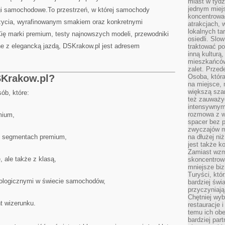
miast w tydz
jednym miej
gi samochodowe.To przestrzeń, w której samochody
koncentrować
 życia, wyrafinowanym smakiem oraz konkretnymi
atrakcjach, 
lokalnych ta
Cię marki premium, testy najnowszych modeli, przewodniki
osiedli. Slo
ne z elegancką jazdą, DSKrakow.pl jest adresem
traktować po
inną kulturą
mieszkańców
zalet. Prze
SKrakow.pl?
Osoba, która
na miejsce, 
większą sza
ób, które:
też zauważyć
intensywnym
rozmowa z w
mium,
spacer bez 
zwyczajów m
 o segmentach premium,
na dłużej ni
jest także k
Zamiast wzm
, ale także z klasą,
skoncentrow
mniejsze biz
Turyści, któ
nologicznymi w świecie samochodów,
bardziej świ
przyczyniają
Chętniej wyb
t wizerunku.
restauracje 
temu ich obe
bardziej par