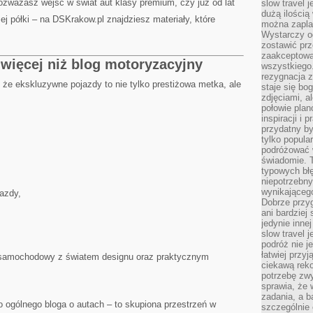
rozważasz wejść w świat aut klasy premium, czy już od lat
slow travel 
dużą ilością
 półki – na DSKrakow.pl znajdziesz materiały, które
można zapla
Wystarczy og
zostawić prz
zaakceptowa
więcej niż blog motoryzacyjny
wszystkiego.
rezygnacja z
 że ekskluzywne pojazdy to nie tylko prestiżowa metka, ale
staje się bo
zdjęciami, 
połowie plan
inspiracji i
przydatny 
tylko popular
podróżować w
świadomie. 
typowych bł
niepotrzebn
wynikającego
jazdy,
Dobrze przy
ani bardzie
jedynie inne
slow travel 
podróż nie j
łatwiej przy
t samochodowy z światem designu oraz praktycznym
ciekawą rek
potrzebę zw
sprawia, że
zadania, a b
o ogólnego bloga o autach – to skupiona przestrzeń w
szczególnie 