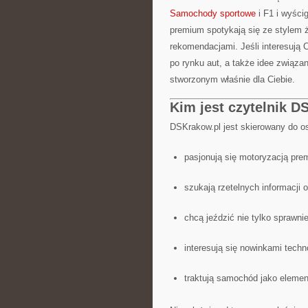
Samochody sportowe
i F1 i wyści
premium spotykają się ze stylem
rekomendacjami. Jeśli interesują 
po rynku aut, a także idee związa
stworzonym właśnie dla Ciebie.
Kim jest czytelnik D
DSKrakow.pl jest skierowany do os
pasjonują się motoryzacją pre
szukają rzetelnych informacji
chcą jeździć nie tylko sprawnie
interesują się nowinkami tech
traktują samochód jako elemen