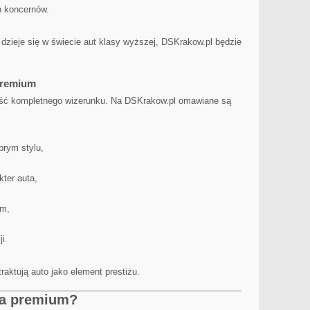
h koncernów.
 dzieje się w świecie aut klasy wyższej, DSKrakow.pl będzie
premium
ść kompletnego wizerunku. Na DSKrakow.pl omawiane są
rym stylu,
kter auta,
em,
ji.
traktują auto jako element prestiżu.
ja premium?