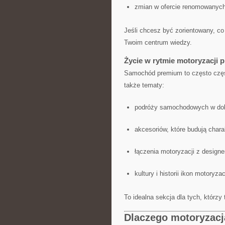
zmian w ofercie renomowanyc
Jeśli chcesz być zorientowany, co
Twoim centrum wiedzy.
Życie w rytmie motoryzacji 
Samochód premium to często czę
także tematy:
podróży samochodowych w dob
akcesoriów, które budują chara
łączenia motoryzacji z design
kultury i historii ikon motoryzac
To idealna sekcja dla tych, którzy 
Dlaczego motoryzac