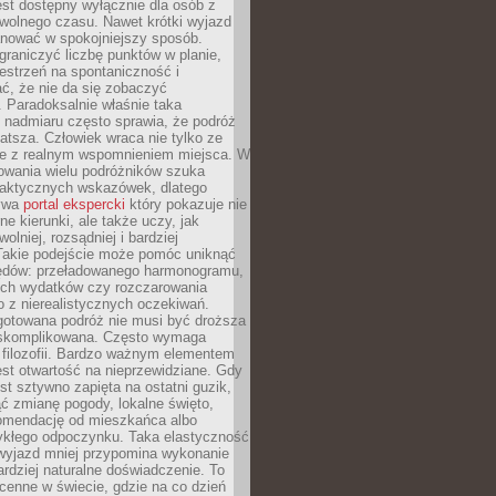
jest dostępny wyłącznie dla osób z
 wolnego czasu. Nawet krótki wyjazd
nować w spokojniejszy sposób.
raniczyć liczbę punktów w planie,
estrzeń na spontaniczność i
ć, że nie da się zobaczyć
 Paradoksalnie właśnie taka
 nadmiaru często sprawia, że podróż
gatsza. Człowiek wraca nie tylko ze
ale z realnym wspomnieniem miejsca. W
owania wielu podróżników szuka
 praktycznych wskazówek, dlatego
bywa
portal ekspercki
który pokazuje nie
ne kierunki, ale także uczy, jak
olniej, rozsądniej i bardziej
Takie podejście może pomóc uniknąć
ędów: przeładowanego harmonogramu,
ych wydatków czy rozczarowania
 z nierealistycznych oczekiwań.
gotowana podróż nie musi być droższa
j skomplikowana. Często wymaga
j filozofii. Bardzo ważnym elementem
jest otwartość na nieprzewidziane. Gdy
est sztywno zapięta na ostatni guzik,
jąć zmianę pogody, lokalne święto,
omendację od mieszkańca albo
ykłego odpoczynku. Taka elastyczność
 wyjazd mniej przypomina wykonanie
ardziej naturalne doświadczenie. To
cenne w świecie, gdzie na co dzień