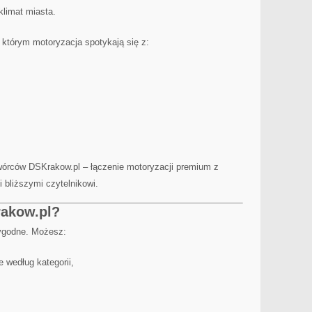
klimat miasta.
w którym motoryzacja spotykają się z:
wórców DSKrakow.pl – łączenie motoryzacji premium z
 bliższymi czytelnikowi.
rakow.pl?
wygodne. Możesz:
 według kategorii,