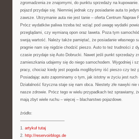
zgromadzenia ze znajomymi, do punktu sprzedaży na kupowanie. 
pojazd przydaje się. Niemniej jednak czy posiadanie auta to jedyn
zawsze. Utrzymanie auta nie jest tanie – oferta Centrum Napra
Prócz wydatków paliwa trzeba też wziąć pod uwagę wydatki powi
przeglądami, czy wymianą opon oraz laweta. Poza tym samochód 
swoją wartość. Należy także pamiętać, że posiadanie własnego 
pragnie nam się nigdzie chodzić pieszo. Auto to też trudności z
czasie przydaje się Auto Dobrucki. Nawet jeśli punkt sprzedaży zn
zamieszkania udajemy się do niego samochodem. Wygodniej i szy
pracy, chociaż kiedy jest pogoda moglibyśmy iść pieszo czy też
Posiadając auto zapominamy o tym, jak istotny w życiu jest ruch –
Działalność fizyczna staje się nam obca. Niestety złe nawyki nie
nasze zdrowie. Prócz tego w wielu przypadkach też sprawiamy, że
mają zbyt wiele ruchu – więcej – blacharstwo pojazdowe.
źródło:
———————————
1.
artykuł tutaj
2.
http://reservoirblogs.de