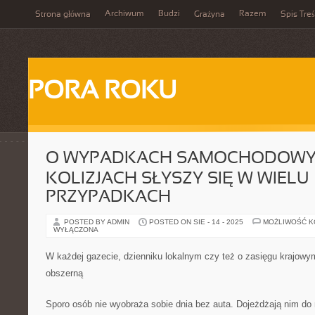
Archiwum
Budzi
Razem
Strona główna
Grażyna
Spis Treś
PORA ROKU
O WYPADKACH SAMOCHODOWY
KOLIZJACH SŁYSZY SIĘ W WIELU
PRZYPADKACH
POSTED BY ADMIN
POSTED ON SIE - 14 - 2025
MOŻLIWOŚĆ 
WYŁĄCZONA
W każdej gazecie, dzienniku lokalnym czy też o zasięgu krajow
obszerną
Sporo osób nie wyobraża sobie dnia bez auta. Dojeżdżają nim do 