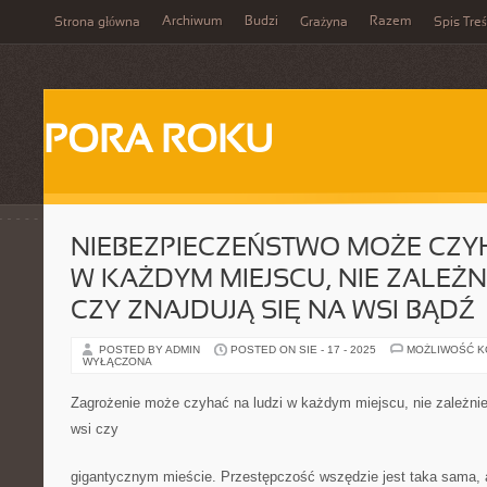
Archiwum
Budzi
Razem
Strona główna
Grażyna
Spis Treś
PORA ROKU
NIEBEZPIECZEŃSTWO MOŻE CZY
W KAŻDYM MIEJSCU, NIE ZALEŻN
CZY ZNAJDUJĄ SIĘ NA WSI BĄDŹ
POSTED BY ADMIN
POSTED ON SIE - 17 - 2025
MOŻLIWOŚĆ 
WYŁĄCZONA
Zagrożenie może czyhać na ludzi w każdym miejscu, nie zależnie 
wsi czy
gigantycznym mieście. Przestępczość wszędzie jest taka sama, 