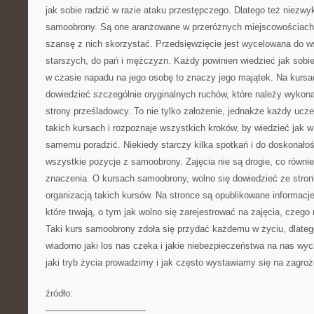
jak sobie radzić w razie ataku przestępczego. Dlatego też niezwy
samoobrony. Są one aranżowane w przeróżnych miejscowościach,
szansę z nich skorzystać. Przedsięwzięcie jest wycelowana do ws
starszych, do pań i mężczyzn. Każdy powinien wiedzieć jak sobie 
w czasie napadu na jego osobę to znaczy jego majątek. Na kurs
dowiedzieć szczególnie oryginalnych ruchów, które należy wykona
strony prześladowcy. To nie tylko założenie, jednakże każdy ucze
takich kursach i rozpoznaje wszystkich kroków, by wiedzieć jak 
samemu poradzić. Niekiedy starczy kilka spotkań i do doskonało
wszystkie pozycje z samoobrony. Zajęcia nie są drogie, co równie
znaczenia. O kursach samoobrony, wolno się dowiedzieć ze stron
organizacją takich kursów. Na stronce są opublikowane informacj
które trwają, o tym jak wolno się zarejestrować na zajęcia, czeg
Taki kurs samoobrony zdoła się przydać każdemu w życiu, dlateg
wiadomo jaki los nas czeka i jakie niebezpieczeństwa na nas wyc
jaki tryb życia prowadzimy i jak często wystawiamy się na zagroż
źródło:
———————————