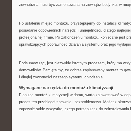
zewnętrzna musi być zamontowana na zewnątrz budynku, w miej
Po ustaleniu miejsc montażu, przystępujemy do instalacji klimatyza
posiadanie odpowiednich narzędzi i umiejętności,⁤ dlatego najlepie
profesjonalnej‌ firmie. Po zakończeniu montażu, konieczne jest p
sprawdzających poprawność działania systemu oraz jego wydajno
Podsumowując, jest niezwykle istotnym procesem, ​który ma wpływ
domowników.⁤ Pamiętajmy, ​że dobrze zaplanowany montaż to gwar
i długiej żywotności naszego systemu chłodzenia.
Wymagane narzędzia do montażu ⁢klimatyzacji
Planując montaż klimatyzacji w domu, warto zainwestować w odpo
proces ten przebiegał sprawnie ​i bezproblemowo. ⁣Możesz skorzysta
zapewnić sobie wszystko, czego potrzebujesz do zainstalowania k