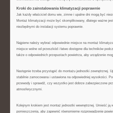
Kroki do zainstalowania klimatyzacji poprawnie
Jak każdy właściciel ⁣domu wie, zimne i upalne dni mogą być niez
Montaż klimatyzacji może być skomplikowany, dlatego ważne ⁢jest
niezbędnymi do instalacji systemu poprawnie.
Najpierw należy wybrać⁤ odpowiednie miejsce ​na montaż klimatyza
miejsce​ wolne od przeszkód i łatwo ⁣dostępne dla techników podc
także o odpowiednich przepustach powietrza, aby‌ urządzenie mogł
Następnie trzeba przystąpić do montażu ‍jednostki zewnętrznej. Up
stabilnie zamocowana i ustawiona na odpowiedniej wysokości. P
przewody i sprawdź, czy wszystko jest dobrze zabezpieczone pr
atmosferycznymi.
Kolejnym krokiem jest montaż jednostki wewnętrznej. Umieść ją 
pomieszczenia, aby ‍zapewnić równomierne⁤ rozprowadzenie powiet