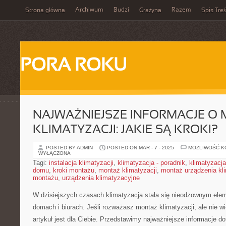
Archiwum
Budzi
Razem
Strona główna
Grażyna
Spis Treś
PORA ROKU
NAJWAŻNIEJSZE INFORMACJE O
KLIMATYZACJI: JAKIE SĄ KROKI?
POSTED BY ADMIN
POSTED ON MAR - 7 - 2025
MOŻLIWOŚĆ 
WYŁĄCZONA
Tagi:
instalacja klimatyzacji
,
klimatyzacja - poradnik
,
klimatyzacja
domu
,
kroki montażu
,
montaż klimatyzacji
,
montaż urządzenia kl
montażu
,
urządzenia klimatyzacyjne
W dzisiejszych czasach klimatyzacja stała się nieodzownym ele
domach i biurach. Jeśli rozważasz montaż klimatyzacji, ale nie wi
artykuł jest dla Ciebie. Przedstawimy najważniejsze informacje d