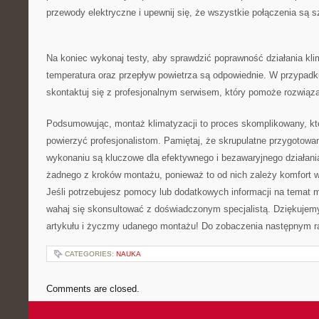
przewody elektryczne ‌i upewnij się, że wszystkie‍ połączenia są s
Na koniec wykonaj ⁣testy, aby sprawdzić poprawność działania klim
temperatura oraz przepływ ⁢powietrza są odpowiednie. W przypadk
skontaktuj⁣ się z profesjonalnym serwisem, który pomoże rozwiąza
Podsumowując, montaż klimatyzacji to proces skomplikowany,⁢ kt
powierzyć profesjonalistom. Pamiętaj, że skrupulatne przygotowan
wykonaniu są kluczowe dla efektywnego i bezawaryjnego działania
żadnego z ⁤kroków montażu, ponieważ to od ⁤nich zależy komfort w
Jeśli⁤ potrzebujesz pomocy lub ‍dodatkowych informacji na temat m
wahaj się skonsultować⁣ z doświadczonym specjalistą. Dziękujem
artykułu ⁢i życzmy udanego montażu! Do zobaczenia następnym 
CATEGORIES:
NAUKA
Comments are closed.