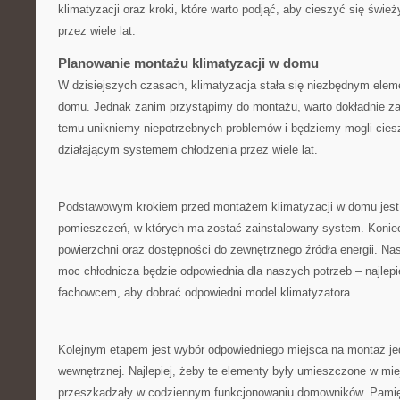
klimatyzacji oraz ⁣kroki, które warto‌ podjąć, ​aby cieszyć się św
przez wiele lat.
Planowanie montażu klimatyzacji w ‍domu
W dzisiejszych czasach, klimatyzacja stała ‍się ⁣niezbędnym el
domu. Jednak ⁢zanim przystąpimy ‍do montażu, warto dokładnie za
temu unikniemy niepotrzebnych problemów i będziemy mogli ciesz
działającym systemem chłodzenia ⁤przez wiele lat.
Podstawowym krokiem przed montażem klimatyzacji w⁤ domu jest 
pomieszczeń, w których ma zostać zainstalowany system. Koniecz
powierzchni oraz dostępności do ​zewnętrznego ​źródła energii. Nas
moc‌ chłodnicza będzie odpowiednia dla⁤ naszych⁢ potrzeb – najlepi
fachowcem, aby dobrać odpowiedni model klimatyzatora.
Kolejnym etapem jest wybór odpowiedniego miejsca na montaż jed
wewnętrznej.⁣ Najlepiej,​ żeby te⁣ elementy były umieszczone⁤ w mi
⁢przeszkadzały w codziennym funkcjonowaniu domowników. Pamię