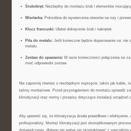
Śrubokręt:
Niezbędny ⁤do montażu śrub i elementów‍ mocując
Wiertarka:
Potrzebna do ‍wywiercenia otworów na rury i przew
Klucz francuski:
⁤Ułatwi dokręcenie śrub i nakrętek.
Piła do metalu:
Jeśli konieczne będzie dopasowanie rur, nie ob
metalu.
Zestaw do spawania:
W razie konieczności połączenia rur z
mieć odpowiedni zestaw.
Nie zapomnij również o niezbędnym osprzęcie, takim jak ⁤kable, rury
taśmy montażowe. Przed przystąpieniem do montażu sprawdź‍ za
klimatyzacji oraz normy i przepisy dotyczące instalacji urządzeń 
Aby upewnić ⁤się, że klimatyzacja działa prawidłowo i efektywnie, w
profesjonalisty. Montaż klimatyzacji⁣ jest skomplikowanym proce
doświadczenia, dlatego nie wahaj się skontaktować z specjalistą⁤ w