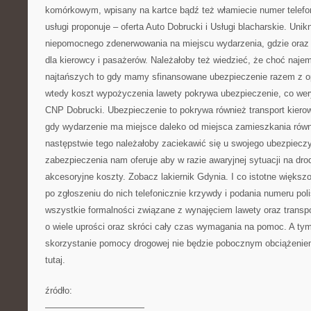
komórkowym, wpisany na kartce bądź też włamiecie numer telefonu
usługi proponuje – oferta Auto Dobrucki i Usługi blacharskie. Un
niepomocnego zdenerwowania na miejscu wydarzenia, gdzie oraz t
dla kierowcy i pasażerów. Należałoby też wiedzieć, że choć najem
najtańszych to gdy mamy sfinansowane ubezpieczenie razem z op
wtedy koszt wypożyczenia lawety pokrywa ubezpieczenie, co wery
CNP Dobrucki. Ubezpieczenie to pokrywa również transport kierow
gdy wydarzenie ma miejsce daleko od miejsca zamieszkania równ
następstwie tego należałoby zaciekawić się u swojego ubezpieczy
zabezpieczenia nam oferuje aby w razie awaryjnej sytuacji na dro
akcesoryjne koszty. Zobacz lakiernik Gdynia. I co istotne więks
po zgłoszeniu do nich telefonicznie krzywdy i podania numeru pol
wszystkie formalności związane z wynajęciem lawety oraz trans
o wiele uprości oraz skróci cały czas wymagania na pomoc. A t
skorzystanie pomocy drogowej nie będzie pobocznym obciążenie
tutaj.
źródło:
———————————