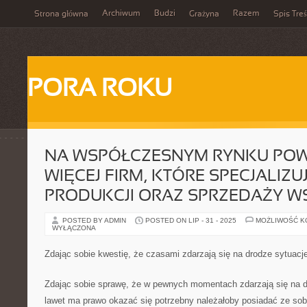
Archiwum
Budzi
Razem
Strona główna
Grażyna
Spis Treś
PORA ROKU
NA WSPÓŁCZESNYM RYNKU POW
WIĘCEJ FIRM, KTÓRE SPECJALIZUJ
PRODUKCJI ORAZ SPRZEDAŻY W
POSTED BY ADMIN
POSTED ON LIP - 31 - 2025
MOŻLIWOŚĆ 
WYŁĄCZONA
Zdając sobie kwestię, że czasami zdarzają się na drodze sytuacj
Zdając sobie sprawę, że w pewnych momentach zdarzają się na d
lawet ma prawo okazać się potrzebny należałoby posiadać ze sobą