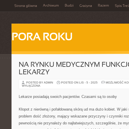
Archiwum
Budzi
Razem
Strona główna
Grażyna
Spis Treś
PORA ROKU
NA RYNKU MEDYCZNYM FUNKCJ
LEKARZY
POSTED BY ADMIN
POSTED ON LIS - 5 - 2025
MOŻLIWOŚĆ K
WYŁĄCZONA
Lekarze posiadają swoich pacjentów. Czasami są to osoby
Kłopot z nierówną i pofałdowaną skórą ud ma dużo kobiet. W jaki 
problem dość złożony, mający wskazane przyczyny i czynniki rozw
pewnością nie przynależy do najłatwiejszych, szczególnie, że myśl