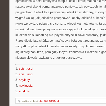
opracowana w pełni efektywna terapia, dzięki której można się r
natarczywej skórki pomarańczowej, ponieważ tak powszechnie ja
przypadłość. Cellulit to z pewnością defekt kosmetyczny, z któr
wygrać walkę, jak jednakże postępować, ażeby odnieść sukces? T
rynku wprawdzie pojawia się coraz to więcej kosmetyków na tą pr
ustanku dużo okazuje się nie wystarczająco funkcjonalnych. Lek
kluczem do sukcesu są nie jedynie antycellulitowe preparaty, jakk
Przez długie lata skórka pomarańczowa była postrzegana przez na
wszystkim jako defekt kosmetyczno – estetyczny. A tymczasem n
się szereg zaburzeń, pomiędzy innymi zaburzenia związane z go
nieprawidłowości związane z tkanką tłuszczową.
1.
spis tresci
2.
spis tresci
3.
artykuly
4.
nawigacja
5.
artykuly
CATEGORIES:
NIERUCHOMOŚCI