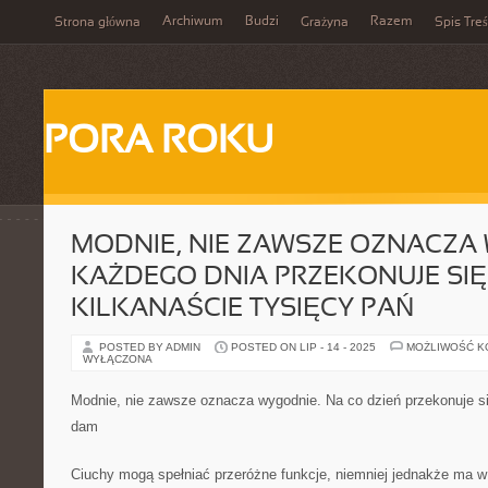
Archiwum
Budzi
Razem
Strona główna
Grażyna
Spis Treś
PORA ROKU
MODNIE, NIE ZAWSZE OZNACZA
KAŻDEGO DNIA PRZEKONUJE SIĘ
KILKANAŚCIE TYSIĘCY PAŃ
POSTED BY ADMIN
POSTED ON LIP - 14 - 2025
MOŻLIWOŚĆ 
WYŁĄCZONA
Modnie, nie zawsze oznacza wygodnie. Na co dzień przekonuje si
dam
Ciuchy mogą spełniać przeróżne funkcje, niemniej jednakże ma w 