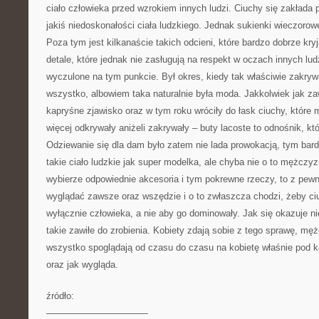
ciało człowieka przed wzrokiem innych ludzi. Ciuchy się zakłada po
jakiś niedoskonałości ciała ludzkiego. Jednak sukienki wieczorow
Poza tym jest kilkanaście takich odcieni, które bardzo dobrze kry
detale, które jednak nie zasługują na respekt w oczach innych lud
wyczulone na tym punkcie. Był okres, kiedy tak właściwie zakryw
wszystko, albowiem taka naturalnie była moda. Jakkolwiek jak za
kapryśne zjawisko oraz w tym roku wróciły do łask ciuchy, któr
więcej odkrywały aniżeli zakrywały – buty lacoste to odnośnik, któ
Odziewanie się dla dam było zatem nie lada prowokacją, tym bar
takie ciało ludzkie jak super modelka, ale chyba nie o to mężczyz
wybierze odpowiednie akcesoria i tym pokrewne rzeczy, to z pewn
wyglądać zawsze oraz wszędzie i o to zwłaszcza chodzi, żeby ciu
wyłącznie człowieka, a nie aby go dominowały. Jak się okazuje n
takie zawiłe do zrobienia. Kobiety zdają sobie z tego sprawę, m
wszystko spoglądają od czasu do czasu na kobietę właśnie pod k
oraz jak wygląda.
źródło:
———————————