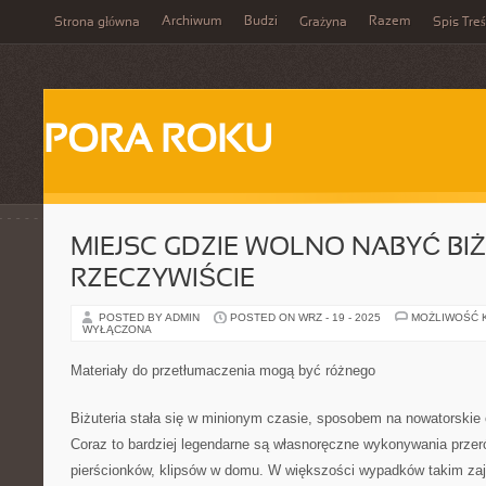
Archiwum
Budzi
Razem
Strona główna
Grażyna
Spis Treś
PORA ROKU
MIEJSC GDZIE WOLNO NABYĆ BIŻ
RZECZYWIŚCIE
POSTED BY ADMIN
POSTED ON WRZ - 19 - 2025
MOŻLIWOŚĆ 
WYŁĄCZONA
Materiały do przetłumaczenia mogą być różnego
Biżuteria stała się w minionym czasie, sposobem na nowatorskie 
Coraz to bardziej legendarne są własnoręczne wykonywania przer
pierścionków, klipsów w domu. W większości wypadków takim zaję