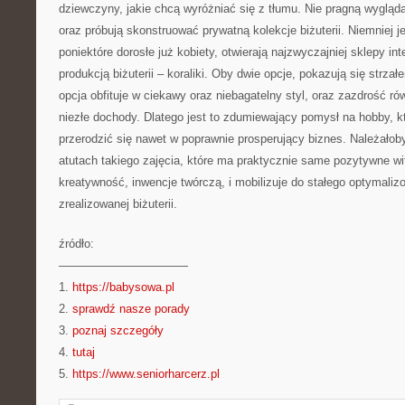
dziewczyny, jakie chcą wyróżniać się z tłumu. Nie pragną wygląda
oraz próbują skonstruować prywatną kolekcje biżuterii. Niemniej 
poniektóre dorosłe już kobiety, otwierają najzwyczajniej sklepy i
produkcją biżuterii – koraliki. Oby dwie opcje, pokazują się strza
opcja obfituje w ciekawy oraz niebagatelny styl, oraz zazdrość ró
niezłe dochody. Dlatego jest to zdumiewający pomysł na hobby, 
przerodzić się nawet w poprawnie prosperujący biznes. Należało
atutach takiego zajęcia, które ma praktycznie same pozytywne wit
kreatywność, inwencje twórczą, i mobilizuje do stałego optymali
zrealizowanej biżuterii.
źródło:
———————————
1.
https://babysowa.pl
2.
sprawdź nasze porady
3.
poznaj szczegóły
4.
tutaj
5.
https://www.seniorharcerz.pl