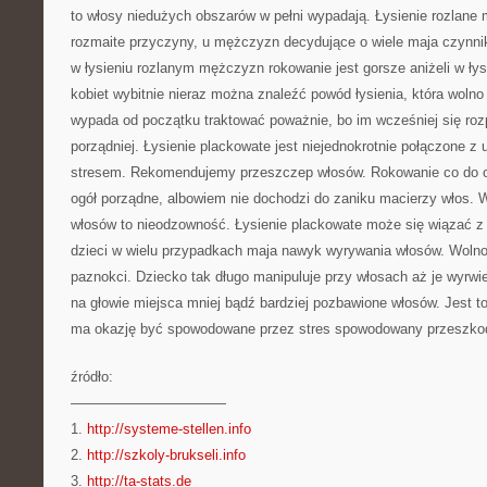
to włosy niedużych obszarów w pełni wypadają. Łysienie rozlane
rozmaite przyczyny, u mężczyzn decydujące o wiele maja czynni
w łysieniu rozlanym mężczyzn rokowanie jest gorsze aniżeli w łys
kobiet wybitnie nieraz można znaleźć powód łysienia, która wol
wypada od początku traktować poważnie, bo im wcześniej się roz
porządniej. Łysienie plackowate jest niejednokrotnie połączone z
stresem. Rekomendujemy przeszczep włosów. Rokowanie co do od
ogół porządne, albowiem nie dochodzi do zaniku macierzy włos.
włosów to nieodzowność. Łysienie plackowate może się wiązać z
dzieci w wielu przypadkach maja nawyk wyrywania włosów. Woln
paznokci. Dziecko tak długo manipuluje przy włosach aż je wyrw
na głowie miejsca mniej bądź bardziej pozbawione włosów. Jest t
ma okazję być spowodowane przez stres spowodowany przeszkod
źródło:
———————————
1.
http://systeme-stellen.info
2.
http://szkoly-brukseli.info
3.
http://ta-stats.de