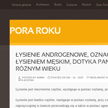
Archiwum
Budzi
Razem
Strona główna
Grażyna
Spis Treś
PORA ROKU
ŁYSIENIE ANDROGENOWE, OZNA
ŁYSIENIEM MĘSKIM, DOTYKA P
RÓŻNYM WIEKU
POSTED BY ADMIN
POSTED ON SIE - 18 - 2025
MOŻLIWOŚĆ 
WYŁĄCZONA
Łysienie jest niezmiernie ciężkie, występuje w postaci rozlanej, 
Łysienie jest bardzo ciężkie, następuje w postaci rozlanej, przy 
najzwyczajniej w świecie przerzedzają się a także w postaci ogran