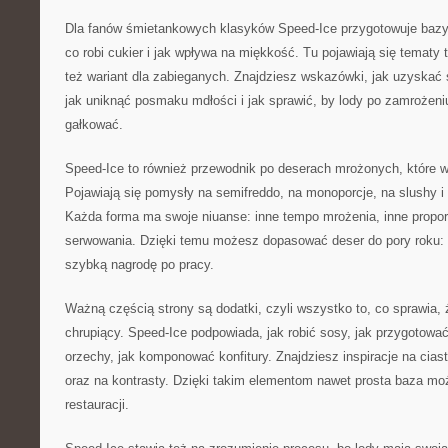
Dla fanów śmietankowych klasyków Speed-Ice przygotowuje bazy
co robi cukier i jak wpływa na miękkość. Tu pojawiają się tematy t
też wariant dla zabieganych. Znajdziesz wskazówki, jak uzyskać
jak uniknąć posmaku mdłości i jak sprawić, by lody po zamrożeni
gałkować.
Speed-Ice to również przewodnik po deserach mrożonych, które w
Pojawiają się pomysły na semifreddo, na monoporcje, na slushy i
Każda forma ma swoje niuanse: inne tempo mrożenia, inne propor
serwowania. Dzięki temu możesz dopasować deser do pory roku: 
szybką nagrodę po pracy.
Ważną częścią strony są dodatki, czyli wszystko to, co sprawia, ż
chrupiący. Speed-Ice podpowiada, jak robić sosy, jak przygotować
orzechy, jak komponować konfitury. Znajdziesz inspiracje na cias
oraz na kontrasty. Dzięki takim elementom nawet prosta baza 
restauracji.