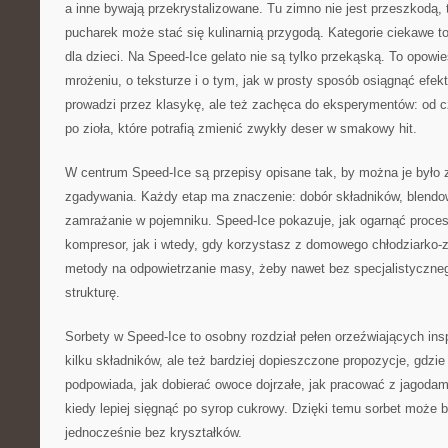
a inne bywają przekrystalizowane. Tu zimno nie jest przeszkodą,
pucharek może stać się kulinarnią przygodą. Kategorie ciekawe t
dla dzieci. Na Speed-Ice gelato nie są tylko przekąską. To opowi
mrożeniu, o teksturze i o tym, jak w prosty sposób osiągnąć efekt 
prowadzi przez klasykę, ale też zachęca do eksperymentów: od c
po zioła, które potrafią zmienić zwykły deser w smakowy hit.
W centrum Speed-Ice są przepisy opisane tak, by można je było z
zgadywania. Każdy etap ma znaczenie: dobór składników, blendo
zamrażanie w pojemniku. Speed-Ice pokazuje, jak ogarnąć proce
kompresor, jak i wtedy, gdy korzystasz z domowego chłodziarko-z
metody na odpowietrzanie masy, żeby nawet bez specjalistyczne
strukturę.
Sorbety w Speed-Ice to osobny rozdział pełen orzeźwiających insp
kilku składników, ale też bardziej dopieszczone propozycje, gdzie 
podpowiada, jak dobierać owoce dojrzałe, jak pracować z jagodami
kiedy lepiej sięgnąć po syrop cukrowy. Dzięki temu sorbet może 
jednocześnie bez kryształków.