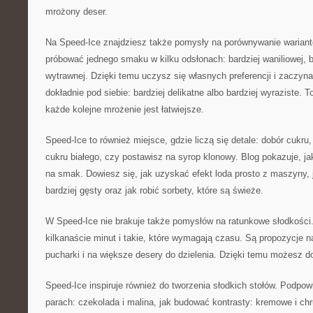
mrożony deser.
Na Speed-Ice znajdziesz także pomysły na porównywanie wariant
próbować jednego smaku w kilku odsłonach: bardziej waniliowej, b
wytrawnej. Dzięki temu uczysz się własnych preferencji i zacz
dokładnie pod siebie: bardziej delikatne albo bardziej wyraziste. T
każde kolejne mrożenie jest łatwiejsze.
Speed-Ice to również miejsce, gdzie liczą się detale: dobór cukru
cukru białego, czy postawisz na syrop klonowy. Blog pokazuje, j
na smak. Dowiesz się, jak uzyskać efekt loda prosto z maszyny,
bardziej gęsty oraz jak robić sorbety, które są świeże.
W Speed-Ice nie brakuje także pomysłów na ratunkowe słodkości. 
kilkanaście minut i takie, które wymagają czasu. Są propozycje 
pucharki i na większe desery do dzielenia. Dzięki temu możesz 
Speed-Ice inspiruje również do tworzenia słodkich stołów. Podpo
parach: czekolada i malina, jak budować kontrasty: kremowe i chr