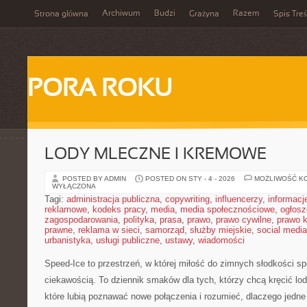
Archiwum
Budzi
Razem
Strona główna
Grażyna
Spis Treś
PORA ROKU
LODY MLECZNE I KREMOWE
POSTED BY ADMIN
POSTED ON STY - 4 - 2026
MOŻLIWOŚĆ K
WYŁĄCZONA
Tagi:
administracja publiczna
,
copywriting
,
influencerzy
,
informacj
reklamowe
,
kodeks pracy
,
media
,
media społecznościowe
,
ogłosz
zagospodarowania
,
polityka
,
prasa
,
prawo
,
prawo cywilne
,
prawo 
prawne
,
reklama w sieci
,
samorząd
,
służby miejskie
,
social media
urbanistyka
,
usługi publiczne
,
ustawy
,
wiadomości
Speed-Ice to przestrzeń, w której miłość do zimnych słodkości sp
ciekawością. To dziennik smaków dla tych, którzy chcą kręcić lod
które lubią poznawać nowe połączenia i rozumieć, dlaczego jedn