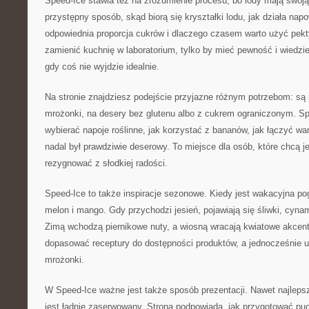
Speed-Ice stawia też na zrozumienie procesu, bo lody mają swoją
przystępny sposób, skąd biorą się kryształki lodu, jak działa napo
odpowiednia proporcja cukrów i dlaczego czasem warto użyć pekty
zamienić kuchnię w laboratorium, tylko by mieć pewność i wiedzie
gdy coś nie wyjdzie idealnie.
Na stronie znajdziesz podejście przyjazne różnym potrzebom: s
mrożonki, na desery bez glutenu albo z cukrem ograniczonym. Sp
wybierać napoje roślinne, jak korzystać z bananów, jak łączyć w
nadal był prawdziwie deserowy. To miejsce dla osób, które chcą je
rezygnować z słodkiej radości.
Speed-Ice to także inspiracje sezonowe. Kiedy jest wakacyjna po
melon i mango. Gdy przychodzi jesień, pojawiają się śliwki, cyn
Zimą wchodzą piernikowe nuty, a wiosną wracają kwiatowe akcen
dopasować receptury do dostępności produktów, a jednocześnie 
mrożonki.
W Speed-Ice ważne jest także sposób prezentacji. Nawet najleps
jest ładnie zaserwowany. Strona podpowiada, jak przygotować puc