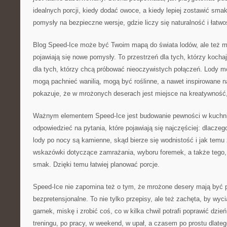
idealnych porcji, kiedy dodać owoce, a kiedy lepiej zostawić smak
pomysły na bezpieczne wersje, gdzie liczy się naturalność i łatwo
Blog Speed-Ice może być Twoim mapą do świata lodów, ale też m
pojawiają się nowe pomysły. To przestrzeń dla tych, którzy kocha
dla tych, którzy chcą próbować nieoczywistych połączeń. Lody 
mogą pachnieć wanilią, mogą być roślinne, a nawet inspirowane 
pokazuje, że w mrożonych deserach jest miejsce na kreatywność,
Ważnym elementem Speed-Ice jest budowanie pewności w kuchn
odpowiedzieć na pytania, które pojawiają się najczęściej: dlacze
lody po nocy są kamienne, skąd bierze się wodnistość i jak temu 
wskazówki dotyczące zamrażania, wyboru foremek, a także tego,
smak. Dzięki temu łatwiej planować porcje.
Speed-Ice nie zapomina też o tym, że mrożone desery mają być
bezpretensjonalne. To nie tylko przepisy, ale też zachęta, by wyc
garnek, miskę i zrobić coś, co w kilka chwil potrafi poprawić dzie
treningu, po pracy, w weekend, w upał, a czasem po prostu dlate