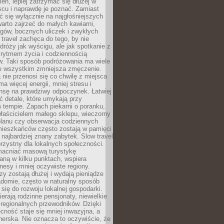
ień, lepiej zatrzymać się dłużej w
scu i naprawdę je poznać. Zamiast
 się wyłącznie na najgłośniejszych
warto zajrzeć do małych kawiarni,
rgów, bocznych uliczek i zwykłych
w travel zachęca do tego, by nie
dróży jak wyścigu, ale jak spotkanie z
, rytmem życia i codziennością
. Taki sposób podróżowania ma wiele
de wszystkim zmniejsza zmęczenie.
 nie przenosi się co chwilę z miejsca
ma więcej energii, mniej stresu i
nsę na prawdziwy odpoczynek. Łatwiej
 detale, które umykają przy
 tempie. Zapach piekarni o poranku,
łaścicielem małego sklepu, wieczorny
planu czy obserwacja codziennych
ieszkańców często zostają w pamięci
ż najbardziej znany zabytek. Slow travel
orzystny dla lokalnych społeczności.
acniać masową turystykę
aną w kilku punktach, wspiera
nesy i mniej oczywiste regiony.
rzy zostają dłużej i wydają pieniądze
adomie, często w naturalny sposób
 się do rozwoju lokalnej gospodarki.
ierają rodzinne pensjonaty, niewielkie
i regionalnych przewodników. Dzięki
cność staje się mniej inwazyjna, a
tnerska. Nie oznacza to oczywiście, że