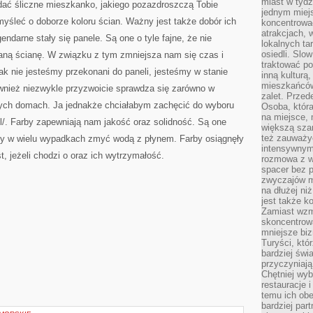
miast w tydz
dać śliczne mieszkanko, jakiego pozazdroszczą Tobie
jednym miej
omyśleć o doborze koloru ścian. Ważny jest także dobór ich
koncentrować
atrakcjach, 
endarne stały się panele. Są one o tyle fajne, że nie
lokalnych ta
osiedli. Slo
ną ścianę. W związku z tym zmniejsza nam się czas i
traktować po
nak nie jesteśmy przekonani do paneli, jesteśmy w stanie
inną kulturą
mieszkańców
ównież niezwykle przyzwoicie sprawdza się zarówno w
zalet. Prze
rych domach. Ja jednakże chciałabym zachęcić do wyboru
Osoba, która
na miejsce, 
pl/. Farby zapewniają nam jakość oraz solidność. Są one
większą sza
też zauważyć
my w wielu wypadkach zmyć wodą z płynem. Farby osiągnęły
intensywnym
, jeżeli chodzi o oraz ich wytrzymałość.
rozmowa z w
spacer bez 
zwyczajów m
na dłużej ni
jest także k
Zamiast wzm
skoncentrow
mniejsze biz
Turyści, któ
bardziej świ
przyczyniają
Chętniej wyb
restauracje 
temu ich obe
bardziej par