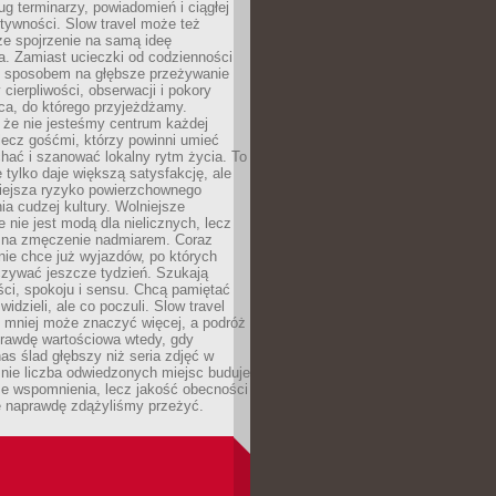
g terminarzy, powiadomień i ciągłej
ktywności. Slow travel może też
ze spojrzenie na samą ideę
a. Zamiast ucieczki od codzienności
no sposobem na głębsze przeżywanie
 cierpliwości, obserwacji i pokory
ca, do którego przyjeżdżamy.
 że nie jesteśmy centrum każdej
 lecz gośćmi, którzy powinni umieć
chać i szanować lokalny rytm życia. To
e tylko daje większą satysfakcję, ale
iejsza ryzyko powierzchownego
a cudzej kultury. Wolniejsze
 nie jest modą dla nielicznych, lecz
 na zmęczenie nadmiarem. Coraz
nie chce już wyjazdów, po których
czywać jeszcze tydzień. Szukają
ci, spokoju i sensu. Chcą pamiętać
 widzieli, ale co poczuli. Slow travel
 mniej może znaczyć więcej, a podróż
prawdę wartościowa wtedy, gdy
as ślad głębszy niż seria zdjęć w
o nie liczba odwiedzonych miejsc buduje
ze wspomnienia, lecz jakość obecności
e naprawdę zdążyliśmy przeżyć.