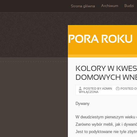
Archiwum
Budzi
Strona główna
PORA ROKU
KOLORY W KWES
DOMOWYCH WN
POSTED BY ADMIN
POSTED ON 
WYŁĄCZONA
Dywany
W dwudziestym pierwszym wieku co
Zarówno wybór mebli, jak i dywa
Jest to podyktowane nie tyle zbyt