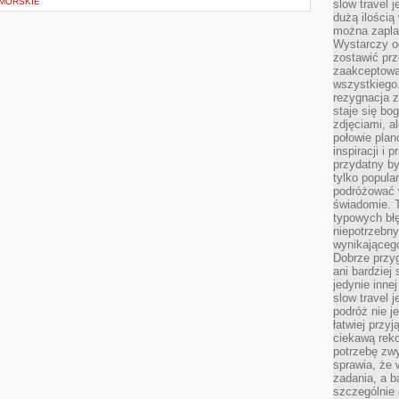
 MORSKIE
slow travel 
dużą ilością
można zapla
Wystarczy og
zostawić prz
zaakceptowa
wszystkiego.
rezygnacja z
staje się bo
zdjęciami, 
połowie plan
inspiracji i
przydatny 
tylko popular
podróżować w
świadomie. 
typowych bł
niepotrzebn
wynikającego
Dobrze przy
ani bardzie
jedynie inne
slow travel 
podróż nie j
łatwiej przy
ciekawą rek
potrzebę zw
sprawia, że
zadania, a b
szczególnie 