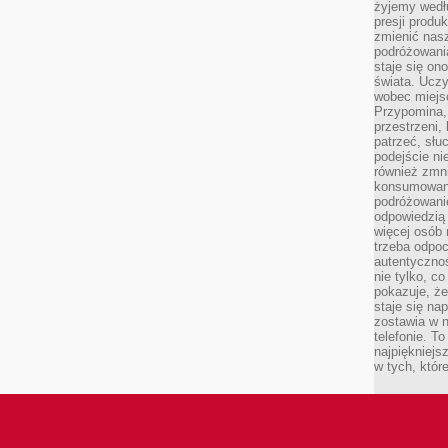
żyjemy wedłu
presji produ
zmienić nas
podróżowani
staje się o
świata. Uczy
wobec miejs
Przypomina,
przestrzeni,
patrzeć, słu
podejście ni
również zmn
konsumowani
podróżowanie
odpowiedzią
więcej osób 
trzeba odpo
autentycznoś
nie tylko, co
pokazuje, że
staje się na
zostawia w n
telefonie. T
najpiękniejs
w tych, któr