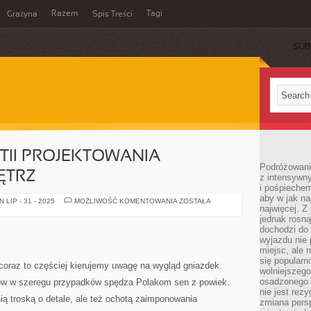
Razem
Tagi
Grażyna
Spis Treści
SUB
TII PROJEKTOWANIA
Podróżowanie
ĘTRZ
z intensywn
i pośpiechem
aby w jak n
KOLORY
LIP - 31 - 2025
MOŻLIWOŚĆ KOMENTOWANIA
ZOSTAŁA
najwięcej. Z
W
KWESTII
jednak rosną
PROJEKTOWANIA
dochodzi do
DOMOWYCH
WNĘTRZ
wyjazdu nie 
miejsc, ale 
się popularn
raz to częściej kierujemy uwagę na wygląd gniazdek.
wolniejszego
osadzonego w
nów w szeregu przypadków spędza Polakom sen z powiek.
nie jest rez
nią troską o detale, ale też ochotą zaimponowania
zmiana pers