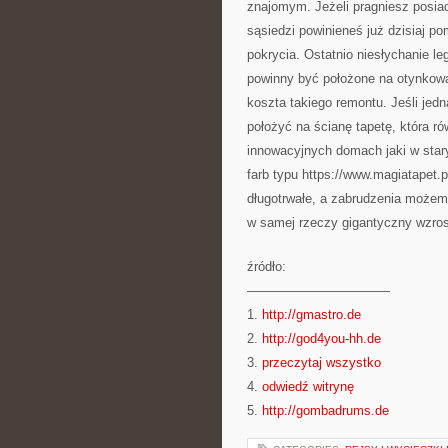
znajomym. Jeżeli pragniesz posia
sąsiedzi powinieneś już dzisiaj p
pokrycia. Ostatnio niesłychanie leg
powinny być położone na otynkowa
koszta takiego remontu. Jeśli jed
położyć na ścianę tapetę, która r
innowacyjnych domach jaki w sta
farb typu https://www.magiatapet.
długotrwałe, a zabrudzenia może
w samej rzeczy gigantyczny wzrost
źródło:
———————————
1.
http://gmastro.de
2.
http://god4you-hh.de
3.
przeczytaj wszystko
4.
odwiedź witrynę
5.
http://gombadrums.de