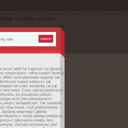
SCRIBE
FACEBOOK
TWITTER
 przez wiele lat kojarzyło się głównie
ym zwiedzaniem, odhaczaniem atrakcji
. Wiele osób planowało wyjazdy tak,
ajkrótszym czasie zobaczyć jak
 biegiem lat coraz wyraźniej zaczął
ć inny trend. Coraz więcej podróżnych
 wniosku, że prawdziwa wartość
polega na liczbie odwiedzonych
na jakości doświadczeń. Tak narodziła
ość slow travel, czyli podróżowania
, bardziej uważnego i głębiej
 lokalności. Istotą takiego podejścia
ygnacja z odkrywania świata, lecz
pektywy. Zamiast przemierzać pięć