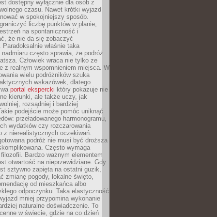
jest dostępny wyłącznie dla osób z
 wolnego czasu. Nawet krótki wyjazd
nować w spokojniejszy sposób.
raniczyć liczbę punktów w planie,
estrzeń na spontaniczność i
ć, że nie da się zobaczyć
 Paradoksalnie właśnie taka
 nadmiaru często sprawia, że podróż
gatsza. Człowiek wraca nie tylko ze
ale z realnym wspomnieniem miejsca. W
owania wielu podróżników szuka
 praktycznych wskazówek, dlatego
bywa
portal ekspercki
który pokazuje nie
ne kierunki, ale także uczy, jak
olniej, rozsądniej i bardziej
Takie podejście może pomóc uniknąć
ędów: przeładowanego harmonogramu,
ych wydatków czy rozczarowania
 z nierealistycznych oczekiwań.
gotowana podróż nie musi być droższa
j skomplikowana. Często wymaga
j filozofii. Bardzo ważnym elementem
jest otwartość na nieprzewidziane. Gdy
est sztywno zapięta na ostatni guzik,
jąć zmianę pogody, lokalne święto,
omendację od mieszkańca albo
ykłego odpoczynku. Taka elastyczność
 wyjazd mniej przypomina wykonanie
ardziej naturalne doświadczenie. To
cenne w świecie, gdzie na co dzień