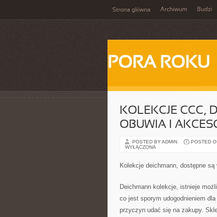
Archiwum
Budzi
Strona główna
PORA ROKU
KOLEKCJE CCC, 
OBUWIA I AKCE
POSTED BY ADMIN
POSTED ON
WYŁĄCZONA
Kolekcje deichmann, dostępne są 
Deichmann kolekcje, istnieje możl
co jest sporym udogodnieniem dla o
przyczyn udać się na zakupy. Skl