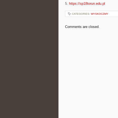
5.
https://sp18torun.edu.pl
CATEGORIES:
WYSKOCZMY
Comments are closed.