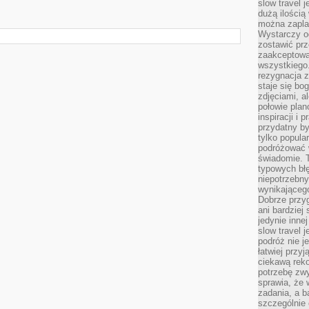
slow travel 
dużą ilością
można zapla
Wystarczy og
zostawić prz
zaakceptowa
wszystkiego.
rezygnacja z
staje się bo
zdjęciami, 
połowie plan
inspiracji i
przydatny 
tylko popular
podróżować w
świadomie. 
typowych bł
niepotrzebn
wynikającego
Dobrze przy
ani bardzie
jedynie inne
slow travel 
podróż nie j
łatwiej przy
ciekawą rek
potrzebę zw
sprawia, że
zadania, a b
szczególnie 