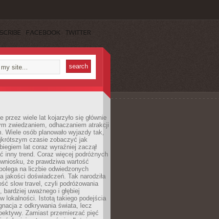
SCRIBE
FACEBOOK
TWITTER
 przez wiele lat kojarzyło się głównie
ym zwiedzaniem, odhaczaniem atrakcji
. Wiele osób planowało wyjazdy tak,
ajkrótszym czasie zobaczyć jak
 biegiem lat coraz wyraźniej zaczął
ć inny trend. Coraz więcej podróżnych
 wniosku, że prawdziwa wartość
polega na liczbie odwiedzonych
na jakości doświadczeń. Tak narodziła
ość slow travel, czyli podróżowania
, bardziej uważnego i głębiej
 lokalności. Istotą takiego podejścia
ygnacja z odkrywania świata, lecz
pektywy. Zamiast przemierzać pięć