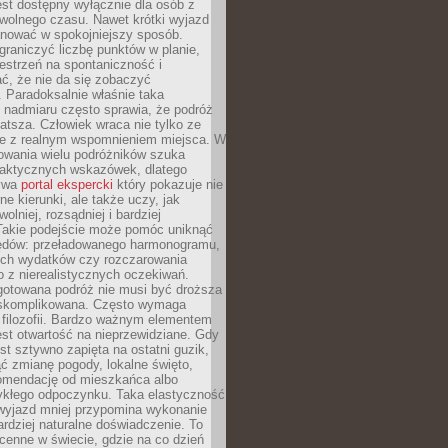
jest dostępny wyłącznie dla osób z
 wolnego czasu. Nawet krótki wyjazd
nować w spokojniejszy sposób.
raniczyć liczbę punktów w planie,
estrzeń na spontaniczność i
ć, że nie da się zobaczyć
 Paradoksalnie właśnie taka
 nadmiaru często sprawia, że podróż
gatsza. Człowiek wraca nie tylko ze
ale z realnym wspomnieniem miejsca. W
owania wielu podróżników szuka
 praktycznych wskazówek, dlatego
bywa
portal ekspercki
który pokazuje nie
ne kierunki, ale także uczy, jak
olniej, rozsądniej i bardziej
Takie podejście może pomóc uniknąć
ędów: przeładowanego harmonogramu,
ych wydatków czy rozczarowania
 z nierealistycznych oczekiwań.
gotowana podróż nie musi być droższa
j skomplikowana. Często wymaga
j filozofii. Bardzo ważnym elementem
jest otwartość na nieprzewidziane. Gdy
est sztywno zapięta na ostatni guzik,
jąć zmianę pogody, lokalne święto,
omendację od mieszkańca albo
ykłego odpoczynku. Taka elastyczność
 wyjazd mniej przypomina wykonanie
ardziej naturalne doświadczenie. To
cenne w świecie, gdzie na co dzień