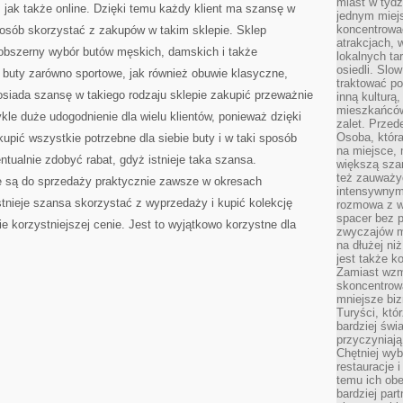
miast w tydz
, jak także online. Dzięki temu każdy klient ma szansę w
jednym miej
koncentrować
sposób skorzystać z zakupów w takim sklepie. Sklep
atrakcjach, 
obszerny wybór butów męskich, damskich i także
lokalnych ta
osiedli. Slo
 buty zarówno sportowe, jak również obuwie klasyczne,
traktować po
osiada szansę w takiego rodzaju sklepie zakupić przeważnie
inną kulturą
mieszkańców
kle duże udogodnienie dla wielu klientów, ponieważ dzięki
zalet. Prze
Osoba, która
upić wszystkie potrzebne dla siebie buty i w taki sposób
na miejsce, 
ntualnie zdobyć rabat, gdyż istnieje taka szansa.
większą sza
też zauważyć
 są do sprzedaży praktycznie zawsze w okresach
intensywnym
tnieje szansa skorzystać z wyprzedaży i kupić kolekcję
rozmowa z w
spacer bez 
e korzystniejszej cenie. Jest to wyjątkowo korzystne dla
zwyczajów m
na dłużej ni
jest także k
Zamiast wzm
skoncentrow
mniejsze biz
Turyści, któ
bardziej świ
przyczyniają
Chętniej wyb
restauracje 
temu ich obe
bardziej par