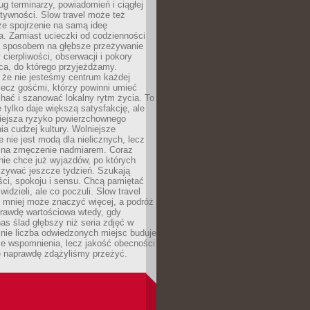
g terminarzy, powiadomień i ciągłej
ktywności. Slow travel może też
ze spojrzenie na samą ideę
a. Zamiast ucieczki od codzienności
no sposobem na głębsze przeżywanie
 cierpliwości, obserwacji i pokory
ca, do którego przyjeżdżamy.
 że nie jesteśmy centrum każdej
 lecz gośćmi, którzy powinni umieć
chać i szanować lokalny rytm życia. To
e tylko daje większą satysfakcję, ale
iejsza ryzyko powierzchownego
a cudzej kultury. Wolniejsze
 nie jest modą dla nielicznych, lecz
 na zmęczenie nadmiarem. Coraz
nie chce już wyjazdów, po których
czywać jeszcze tydzień. Szukają
ci, spokoju i sensu. Chcą pamiętać
 widzieli, ale co poczuli. Slow travel
 mniej może znaczyć więcej, a podróż
prawdę wartościowa wtedy, gdy
as ślad głębszy niż seria zdjęć w
o nie liczba odwiedzonych miejsc buduje
ze wspomnienia, lecz jakość obecności
e naprawdę zdążyliśmy przeżyć.