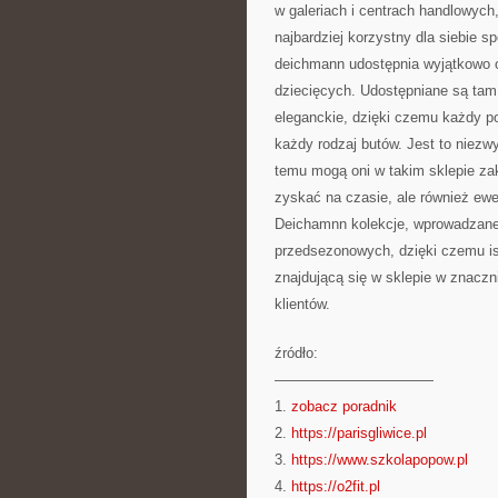
w galeriach i centrach handlowych
najbardziej korzystny dla siebie 
deichmann udostępnia wyjątkowo 
dziecięcych. Udostępniane są tam
eleganckie, dzięki czemu każdy p
każdy rodzaj butów. Jest to niezwy
temu mogą oni w takim sklepie zak
zyskać na czasie, ale również ewe
Deichamnn kolekcje, wprowadzane
przedsezonowych, dzięki czemu is
znajdującą się w sklepie w znaczni
klientów.
źródło:
———————————
1.
zobacz poradnik
2.
https://parisgliwice.pl
3.
https://www.szkolapopow.pl
4.
https://o2fit.pl