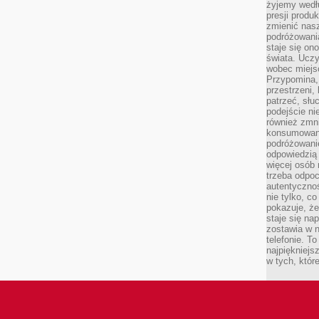
żyjemy wedłu
presji produ
zmienić nas
podróżowani
staje się o
świata. Uczy
wobec miejs
Przypomina,
przestrzeni,
patrzeć, słu
podejście ni
również zmn
konsumowani
podróżowanie
odpowiedzią
więcej osób 
trzeba odpo
autentycznoś
nie tylko, co
pokazuje, że
staje się na
zostawia w n
telefonie. T
najpiękniejs
w tych, któr