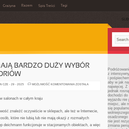
Razem
Tagi
Grażyna
Spis Treści
SUB
DAJĄ BARDZO DUŻY WYBÓR
Podróżowanie
SORIÓW
z intensywn
i pośpiechem
aby w jak n
KOLEKCJE
 CZE - 29 - 2025
MOŻLIWOŚĆ KOMENTOWANIA
ZOSTAŁA
najwięcej. Z
CCC,
DAJĄ
jednak rosną
BARDZO
dochodzi do
DUŻY
w salonach w całym kraju
wyjazdu nie 
WYBÓR
OBUWIA
miejsc, ale 
I
się popularn
AKCESORIÓW
iwość znaleźć oczywiście w sklepach, ale też w Internecie,
wolniejszego
osadzonego w
sób, które nie lubią lub nie mają okazji z rozmaitych
nie jest rez
ep deichmann funkcjonuje w stacjonarnych obiektach, a więc
zmiana pers