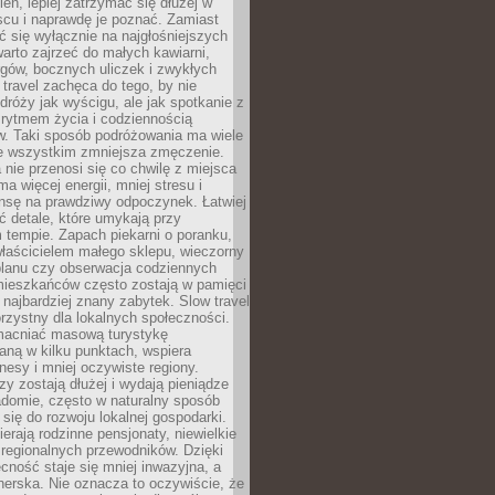
ień, lepiej zatrzymać się dłużej w
scu i naprawdę je poznać. Zamiast
 się wyłącznie na najgłośniejszych
warto zajrzeć do małych kawiarni,
rgów, bocznych uliczek i zwykłych
w travel zachęca do tego, by nie
dróży jak wyścigu, ale jak spotkanie z
, rytmem życia i codziennością
. Taki sposób podróżowania ma wiele
de wszystkim zmniejsza zmęczenie.
 nie przenosi się co chwilę z miejsca
ma więcej energii, mniej stresu i
nsę na prawdziwy odpoczynek. Łatwiej
 detale, które umykają przy
 tempie. Zapach piekarni o poranku,
łaścicielem małego sklepu, wieczorny
planu czy obserwacja codziennych
ieszkańców często zostają w pamięci
ż najbardziej znany zabytek. Slow travel
orzystny dla lokalnych społeczności.
acniać masową turystykę
aną w kilku punktach, wspiera
nesy i mniej oczywiste regiony.
rzy zostają dłużej i wydają pieniądze
adomie, często w naturalny sposób
 się do rozwoju lokalnej gospodarki.
ierają rodzinne pensjonaty, niewielkie
i regionalnych przewodników. Dzięki
cność staje się mniej inwazyjna, a
tnerska. Nie oznacza to oczywiście, że