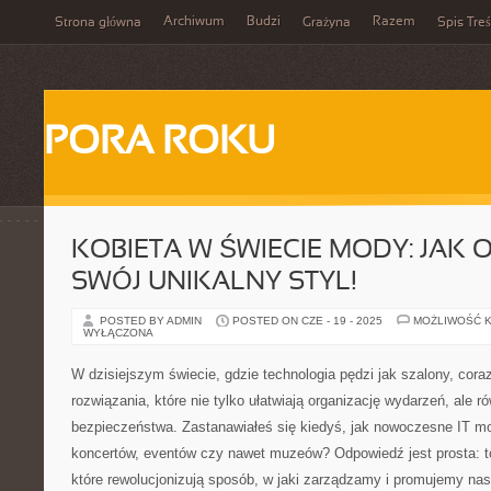
Archiwum
Budzi
Razem
Strona główna
Grażyna
Spis Treś
PORA ROKU
KOBIETA W ŚWIECIE MODY: JAK
SWÓJ UNIKALNY STYL!
POSTED BY ADMIN
POSTED ON CZE - 19 - 2025
MOŻLIWOŚĆ 
WYŁĄCZONA
W dzisiejszym świecie, gdzie technologia pędzi jak szalony, cora
rozwiązania, które nie tylko ułatwiają organizację wydarzeń, ale 
bezpieczeństwa. Zastanawiałeś się kiedyś, jak nowoczesne IT m
koncertów, eventów czy nawet muzeów? Odpowiedź jest prosta: to
które rewolucjonizują sposób, w jaki zarządzamy i promujemy nas