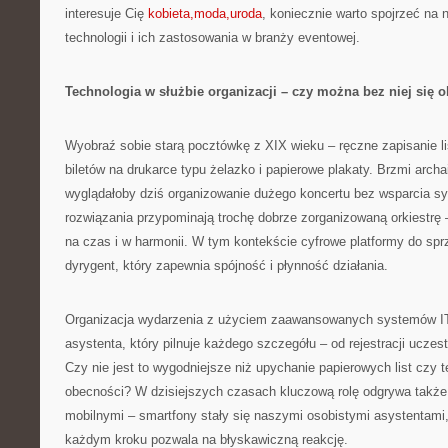
interesuje Cię
kobieta,moda,uroda
, koniecznie warto spojrzeć na 
technologii i ich zastosowania w branży eventowej.
Technologia w służbie organizacji – czy można bez niej się 
Wyobraź sobie starą pocztówkę z XIX wieku – ręczne zapisanie li
biletów na drukarce typu żelazko i papierowe plakaty. Brzmi arch
wyglądałoby dziś organizowanie dużego koncertu bez wsparcia 
rozwiązania przypominają trochę dobrze zorganizowaną orkiestrę
na czas i w harmonii. W tym kontekście cyfrowe platformy do spr
dyrygent, który zapewnia spójność i płynność działania.
Organizacja wydarzenia z użyciem zaawansowanych systemów IT 
asystenta, który pilnuje każdego szczegółu – od rejestracji uczes
Czy nie jest to wygodniejsze niż upychanie papierowych list czy t
obecności? W dzisiejszych czasach kluczową rolę odgrywa także 
mobilnymi – smartfony stały się naszymi osobistymi asystentami,
każdym kroku pozwala na błyskawiczną reakcję.