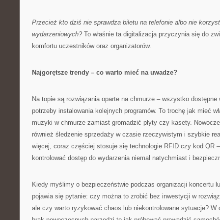
Przecież kto dziś nie sprawdza biletu na telefonie albo nie korzyst
wydarzeniowych?
To właśnie ta digitalizacja przyczynia się do z
komfortu uczestników oraz organizatorów.
Najgorętsze trendy – co warto mieć na uwadze?
Na topie są rozwiązania oparte na chmurze – wszystko dostępne
potrzeby instalowania kolejnych programów. To trochę jak mieć wła
muzyki w chmurze zamiast gromadzić płyty czy kasety. Nowoczes
również śledzenie sprzedaży w czasie rzeczywistym i szybkie re
więcej, coraz częściej stosuje się technologie RFID czy kod QR 
kontrolować dostęp do wydarzenia niemal natychmiast i bezpieczn
Kiedy myślimy o bezpieczeństwie podczas organizacji koncertu l
pojawia się pytanie: czy można to zrobić bez inwestycji w rozwi
ale czy warto ryzykować chaos lub niekontrolowane sytuacje? W do
brak nowoczesnych narzędzi to jak próbować prowadzić samochó