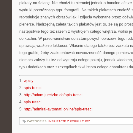
plakaty na ścianę. Nie chodzi tu niemniej jednak o banalne afisz
wydruki przeróżnego typu fotografii. Na takich plakatach znaleźć
reprodukcje znanych obrazów jak i zdjęcia wykonane przez dośw
plenerze. Nadrzędną zaletą takich plakatów jest to, że są po pros
następstwie tego też razem z wystrojem całego wnętrza, wolno je
do kuchni. W przeciwieństwie do sztampowych obrazów, tego rod
sprawiają wrażenie lekkości. Właśnie dlatego także bez zarzutu 
tego grafiki, żeby zaakcentować nowoczesność danego pomieszcz
niemało zależy tu też od wystroju całego pokoju, jednak wiadomo,
typu dodatkach oraz szczegółach tkwi istota całego charakteru d
1.
wpisy
2.
spis tresci
3.
http://adam-juretzko.de/spis-tresci
4.
spis tresci
5.
http://admiral-avtomati.online/spis-tresci
CATEGORIES:
INSPIRACJE Z POPKULTURY