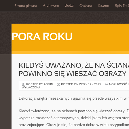
Archiwum
Budzi
Razem
Strona główna
Grażyna
Spis Treś
PORA ROKU
KIEDYŚ UWAŻANO, ŻE NA ŚCIA
POWINNO SIĘ WIESZAĆ OBRAZY
POSTED BY ADMIN
POSTED ON WRZ - 17 - 2025
MOŻLIWOŚĆ 
WYŁĄCZONA
Dekoracja wnętrz mieszkalnych ujawnia się przede wszystkim w
Kiedyś twierdzono, że na ścianach powinno się wieszać obrazy. Dz
wypatruje rozwiązań alternatywnych, dzięki jakim ich wnętrza sta
oraz zajmujące. Okazuje się, że bardzo dobrą w wielu przypadka