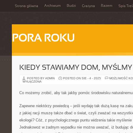
Archiwum
Budzi
Razem
Strona główna
Grażyna
Spis Treś
PORA ROKU
KIEDY STAWIAMY DOM, MYŚLMY 
POSTED BY ADMIN
POSTED ON SIE - 4 - 2025
MOŻLIWOŚĆ K
WYŁĄCZONA
Co możemy zrobić, aby tak jakby pomóc środowisku naturalnemu
Zapewne niektórzy powiedzą – jeśli wydaję tak dużą kasę na zaku
z jakiej racji muszę także dbać o świat, czyli zważać na wszystk
ekologii? Cóż, z psychologicznego puntu widzenia takie myśleni
Jednakowoż w żadnym wypadku nie można uważać, iż budując d