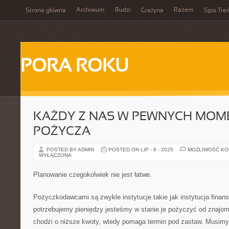
Archiwum
Budzi
Razem
Strona główna
Grażyna
Spis Treś
PORA ROKU
KAŻDY Z NAS W PEWNYCH MOM
POŻYCZA
POSTED BY ADMIN
POSTED ON LIP - 6 - 2025
MOŻLIWOŚĆ K
WYŁĄCZONA
Planowanie czegokolwiek nie jest łatwe.
Pożyczkodawcami są zwykle instytucje takie jak instytucja finanso
potrzebujemy pieniędzy jesteśmy w stanie je pożyczyć od znajomy
chodzi o niższe kwoty, wtedy pomaga termin pod zastaw. Musimy