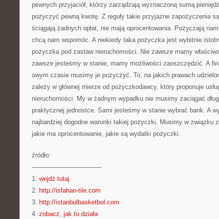
pewnych przyjaciół, którzy zarządzają wyznaczoną sumą pienięd
pożyczyć pewną kwotę. Z reguły takie przyjazne zapożyczenia są 
ściągają żadnych opłat, nie mają oprocentowania. Pożyczają nam
chcą nam wspomóc. A niekiedy taka pożyczka jest wybitnie istotna
pożyczka pod zastaw nieruchomości. Nie zawsze mamy właściwą
zawsze jesteśmy w stanie, mamy możliwości zaoszczędzić. A fi
owym czasie musimy je pożyczyć. To, na jakich prawach udziel
zależy w głównej mierze od pożyczkodawcy, który proponuje usłu
nieruchomości. My w żadnym wypadku nie musimy zaciągać dług
praktycznej jednostce. Sami jesteśmy w stanie wybrać bank. A wyb
najbardziej dogodne warunki takiej pożyczki. Musimy w związku z
jakie ma oprocentowanie, jakie są wydatki pożyczki.
źródło:
———————————
1.
wejdź tutaj
2.
http://isfahan-tile.com
3.
http://istanbulbasketbol.com
4.
zobacz, jak to działa