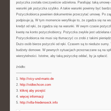
pożyczka została rzeczywiście udzielona. Parafując taką umowę o
warunki jak pożyczka szybko. A takie warunki powinny być bardz
Pożyczkobiorca powinien dokumentnie przeczytać umowę. Po zapoz
podpisuje ją. W tym momencie weryfikuje to, że zgadza się na w
kredyt od ręki, że zgadza się na warunki. W owym czasie pożyc
kwotę na konto pożyczkobiorcy. Pożyczka zwykle jest udzielana
Pożyczkobiorca nie musi się tłumaczyć co zrobi z takimi pieniędz
Dużo osób bierze pożyczki od ręki. Czasem są to nieduże sumy. T
budżety domowe. W pewnych sytuacjach przeznaczane są na spł
wierzytelności. Istotne, aby taką pożyczkę oddać, by ja spłacić.
źródło:
———————————
1.
http://vicy-und-mario.de
2.
http://vidtechcon.com
3.
kliknij aby przejść
4.
więcej informacji
5.
http://villa-friedenseck.info