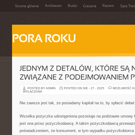
Archiwum
Budzi
Razem
Strona główna
Grażyna
Spis Treś
PORA ROKU
JEDNYM Z DETALÓW, KTÓRE SĄ 
ZWIĄZANE Z PODEJMOWANIEM P
POSTED BY ADMIN
POSTED ON SIE - 27 - 2025
MOŻLIWOŚĆ 
WYŁĄCZONA
Nie zawsze jest tak, że posiadamy kapitał na to, by spłacić debet
Wszelka pożyczka udostępniona pozostaje na podstawie umowy 
jest ona przez pożyczkodawcę. A takim pożyczkodawcą przeważn
poświadczeniem, że konsument, w tym wypadku pożyczkobiorca z