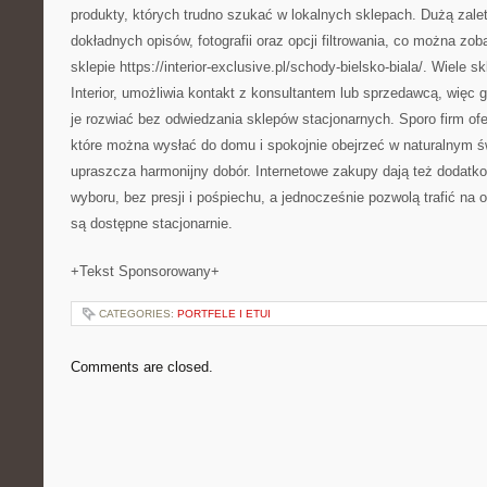
produkty, których trudno szukać w lokalnych sklepach. Dużą zalet
dokładnych opisów, fotografii oraz opcji filtrowania, co można z
sklepie https://interior-exclusive.pl/schody-bielsko-biala/. Wiele s
Interior, umożliwia kontakt z konsultantem lub sprzedawcą, więc
je rozwiać bez odwiedzania sklepów stacjonarnych. Sporo firm ofer
które można wysłać do domu i spokojnie obejrzeć w naturalnym św
upraszcza harmonijny dobór. Internetowe zakupy dają też dodatk
wyboru, bez presji i pośpiechu, a jednocześnie pozwolą trafić na 
są dostępne stacjonarnie.
+Tekst Sponsorowany+
CATEGORIES:
PORTFELE I ETUI
Comments are closed.