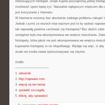
interesujących fototapet. Dzięki kupnie przynajmniej jednej fotota
możliwość sporo lepiej żyć. Naturalnie najlepszym miejscem dla 
jest korzystanie z Internetu.
W Internecie możemy bez absolutnie żadnego problemu zakupić ta
Jednak czymś ze wszech miar ważnym jest to by wybrać naprawd
tak naprawdę powinna cechować się fototapeta? Bez dwóch zdań
umiejętnie była ona wkomponowana we wnętrze mieszkania. Zatem
fototapety, która jakoś nie jest wkomponowana we wnętrza miesz
kupowanie fototapety to nic kłopotliwego. Wydaje się więc, iż aby
wcale nie trzeba nawet wykosztowywać się zbytnio.
źródło:
———————————
1.
odnośnik
2.
http://rajeware.com
3.
więcej na ten temat
4.
sprawdź szczegóły
5.
kliknij, aby sprawdzić
CATEGORIES:
BOCHEN-CHLEBA