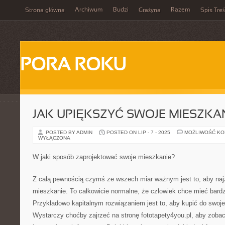
Archiwum
Budzi
Razem
Strona główna
Grażyna
Spis Treś
PORA ROKU
JAK UPIĘKSZYĆ SWOJE MIESZKA
POSTED BY ADMIN
POSTED ON LIP - 7 - 2025
MOŻLIWOŚĆ K
WYŁĄCZONA
W jaki sposób zaprojektować swoje mieszkanie?
Z całą pewnością czymś ze wszech miar ważnym jest to, aby naj
mieszkanie. To całkowicie normalne, że człowiek chce mieć bardz
Przykładowo kapitalnym rozwiązaniem jest to, aby kupić do swoj
Wystarczy choćby zajrzeć na stronę fototapety4you.pl, aby zobac