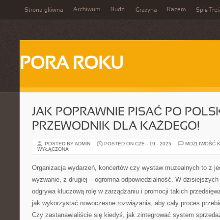
Archiwum
Budzi
Razem
Strona główna
Grażyna
Spis Treś
PORA ROKU
JAK POPRAWNIE PISAĆ PO POLS
PRZEWODNIK DLA KAŻDEGO!
POSTED BY ADMIN
POSTED ON CZE - 19 - 2025
MOŻLIWOŚĆ 
WYŁĄCZONA
Organizacja wydarzeń, koncertów czy wystaw muzealnych to z je
wyzwanie, z drugiej – ogromna odpowiedzialność. W dzisiejszych
odgrywa kluczową rolę w zarządzaniu i promocji takich przedsięwz
jak wykorzystać nowoczesne rozwiązania, aby cały proces przebie
Czy zastanawialiście się kiedyś, jak zintegrować system sprzedaż