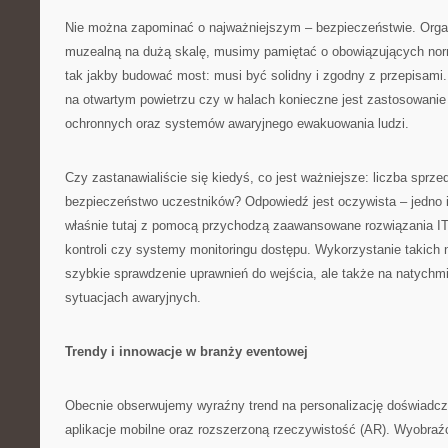
Nie można zapominać o najważniejszym – bezpieczeństwie. Organ
muzealną na dużą skalę, musimy pamiętać o obowiązujących nor
tak jakby budować most: musi być solidny i zgodny z przepisami.
na otwartym powietrzu czy w halach konieczne jest zastosowani
ochronnych oraz systemów awaryjnego ewakuowania ludzi.
Czy zastanawialiście się kiedyś, co jest ważniejsze: liczba sprze
bezpieczeństwo uczestników? Odpowiedź jest oczywista – jedno i 
właśnie tutaj z pomocą przychodzą zaawansowane rozwiązania IT 
kontroli czy systemy monitoringu dostępu. Wykorzystanie takich n
szybkie sprawdzenie uprawnień do wejścia, ale także na natych
sytuacjach awaryjnych.
Trendy i innowacje w branży eventowej
Obecnie obserwujemy wyraźny trend na personalizację doświadcz
aplikacje mobilne oraz rozszerzoną rzeczywistość (AR). Wyobra