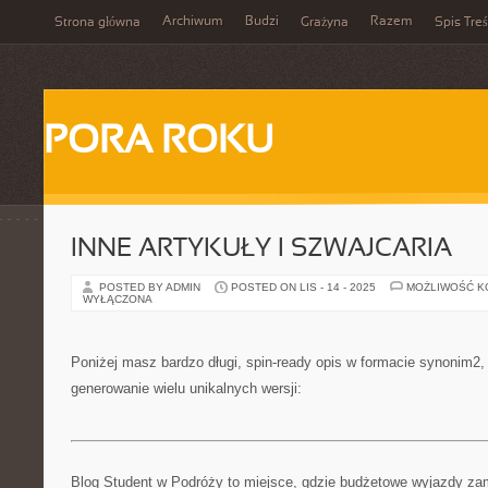
Archiwum
Budzi
Razem
Strona główna
Grażyna
Spis Treś
PORA ROKU
INNE ARTYKUŁY I SZWAJCARIA
POSTED BY ADMIN
POSTED ON LIS - 14 - 2025
MOŻLIWOŚĆ 
WYŁĄCZONA
Poniżej masz bardzo długi, spin-ready opis w formacie synonim2
generowanie wielu unikalnych wersji:
Blog Student w Podróży to miejsce, gdzie budżetowe wyjazdy zam