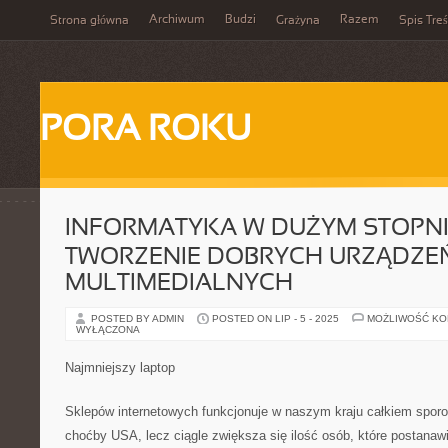
Archiwum
Budzi
Razem
Strona główna
Grażyna
Spis Treś
PORA ROKU
INFORMATYKA W DUŻYM STOPNI
TWORZENIE DOBRYCH URZĄDZE
MULTIMEDIALNYCH
POSTED BY ADMIN
POSTED ON LIP - 5 - 2025
MOŻLIWOŚĆ K
WYŁĄCZONA
Najmniejszy laptop
Sklepów internetowych funkcjonuje w naszym kraju całkiem sporo.
choćby USA, lecz ciągle zwiększa się ilość osób, które postanawi