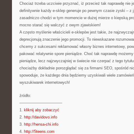
Chociaż trzeba uczciwie przyznać, iż przecież tak naprawdę nie j
definitywnie każdy e-sklep generuje po pewnym czasie zyski – z
zasadniczo chodzi w tym momencie w dużej mierze o kiepską prom
mocno starać się walczyć z owym zjawiskiem!
A często myślenie właścicieli e-sklepów jest takie, że najzwyczajn
deprecjonują znaczenie jego promocji. To niewskazane rozumowanie
chcemy z sukcesami reklamować własny biznes internetowy, po
pakować relatywnie spore pieniądze. Choć tak naprawdę możem
pieniądze, lecz najzwyczajniej w świecie nie czerpać z tego tytuł
chociażby dokładnie porozglądać się za firmami SEO, spośród nic
spowoduje, że każdego dnia będziemy uzyskiwali wiele zamówień
wyszukiwarek internetowych!
źródło:
———————————
1.
kliknij aby zobaczyć
2.
http://davidovo.info
3.
http://hensa-chi.info
4.
http://5teens.com