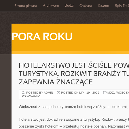
Archiwum
Budzi
Razem
Strona główna
Grażyna
Spis Treś
PORA ROKU
HOTELARSTWO JEST ŚCIŚLE POW
TURYSTYKĄ. ROZKWIT BRANŻY T
ZAPEWNIA ZNACZĄCE
POSTED BY ADMIN
POSTED ON LIP - 19 - 2025
MOŻLIWOŚĆ 
WYŁĄCZONA
Większość z nas jednoczy branżę hotelową z różnymi obiektami, 
Hotelarstwo jest dokładnie związane z turystyką. Rozkwit branży 
obszerne zyski hotelom – przetestuj hostele poznań. Natomiast 