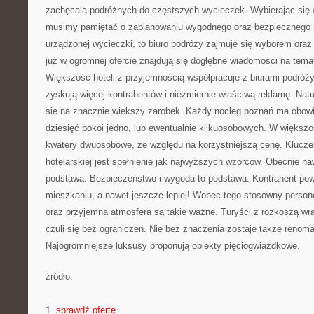
zachęcają podróżnych do częstszych wycieczek. Wybierając się 
musimy pamiętać o zaplanowaniu wygodnego oraz bezpiecznego
urządzonej wycieczki, to biuro podróży zajmuje się wyborem oraz
już w ogromnej ofercie znajdują się dogłębne wiadomości na tem
Większość hoteli z przyjemnością współpracuje z biurami podróży
zyskują więcej kontrahentów i niezmiernie właściwą reklamę. Nat
się na znacznie większy zarobek. Każdy nocleg poznań ma obowi
dziesięć pokoi jedno, lub ewentualnie kilkuosobowych. W większ
kwatery dwuosobowe, ze względu na korzystniejszą cenę. Klucz
hotelarskiej jest spełnienie jak najwyższych wzorców. Obecnie na
podstawa. Bezpieczeństwo i wygoda to podstawa. Kontrahent powi
mieszkaniu, a nawet jeszcze lepiej! Wobec tego stosowny perso
oraz przyjemna atmosfera są takie ważne. Turyści z rozkoszą wra
czuli się bez ograniczeń. Nie bez znaczenia zostaje także renom
Najogromniejsze luksusy proponują obiekty pięciogwiazdkowe.
źródło:
———————————
1.
sprawdź ofertę