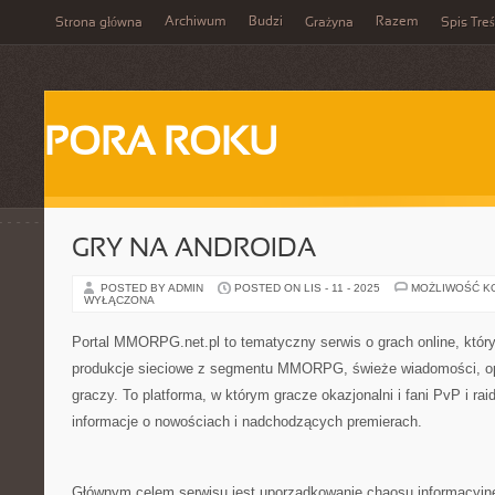
Archiwum
Budzi
Razem
Strona główna
Grażyna
Spis Treś
PORA ROKU
GRY NA ANDROIDA
POSTED BY ADMIN
POSTED ON LIS - 11 - 2025
MOŻLIWOŚĆ K
WYŁĄCZONA
Portal MMORPG.net.pl to tematyczny serwis o grach online, któr
produkcje sieciowe z segmentu MMORPG, świeże wiadomości, opin
graczy. To platforma, w którym gracze okazjonalni i fani PvP i rai
informacje o nowościach i nadchodzących premierach.
Głównym celem serwisu jest uporządkowanie chaosu informacyj