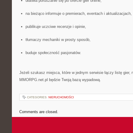
ułatwia poruszanie się po ofercie gier online,
na bieżąco informuje o premierach, eventach i aktualizacjach,
publikuje uczciwe recenzje i opinie,
tłumaczy mechaniki w prosty sposób,
buduje społeczność pasjonatów.
Jeżeli szukasz miejsca, które w jednym serwisie łączy listę gier, 
MMORPG.net.pl będzie Twoją bazą wypadową.
CATEGORIES:
NIERUCHOMOŚCI
Comments are closed.