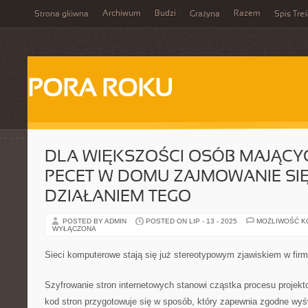
Archiwum
Budzi
Razem
Strona główna
Grażyna
Spis Treś
PORA ROKU
DLA WIĘKSZOŚCI OSÓB MAJĄC
PECET W DOMU ZAJMOWANIE SI
DZIAŁANIEM TEGO
POSTED BY ADMIN
POSTED ON LIP - 13 - 2025
MOŻLIWOŚĆ 
WYŁĄCZONA
Sieci komputerowe stają się już stereotypowym zjawiskiem w fir
Szyfrowanie stron internetowych stanowi cząstka procesu projek
kod stron przygotowuje się w sposób, który zapewnia zgodne wyśw