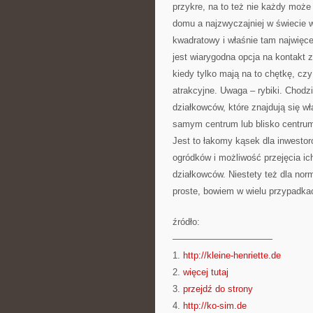
przykre, na to też nie każdy może
domu a najzwyczajniej w świecie w
kwadratowy i właśnie tam najwięce
jest wiarygodna opcja na kontakt 
kiedy tylko mają na to chętkę, cz
atrakcyjne. Uwaga – rybiki. Chodz
działkowców, które znajdują się w
samym centrum lub blisko centru
Jest to łakomy kąsek dla inwestor
ogródków i możliwość przejęcia ich
działkowców. Niestety też dla nor
proste, bowiem w wielu przypadka
źródło:
———————————
1.
http://kleine-henriette.de
2.
więcej tutaj
3.
przejdź do strony
4.
http://ko-sim.de