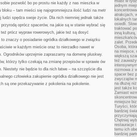
miast w tydz
 sobie pozwolić bo po prostu nie każdy z nas mieszka w
jednym miej
koncentrować
 bloku – tam mieści się najogromniejsza ilość ludzi na metr
atrakcjach, 
j ludzi spędza swoje życie. Dla nich niemniej jednak także
lokalnych ta
osiedli. Slo
z przyrodą oprócz spacerów, na jakie są w stanie wybrać się
traktować po
y też prócz wypraw rowerowych, jakie też są dosyć
inną kulturą
mieszkańców
i to znaczy o posiadanie ogródka działkowego w związku
zalet. Prze
Osoba, która
łaściwie w każdym mieście oraz to nierzadko nawet w
na miejsce, 
m. Ogrodników uprzejmie zapraszamy na domenę pluskwy.
większą sza
też zauważyć
ów, którzy tylko czekają na zmianę przepisów w sprawie ów
intensywnym
. Niestety nie będzie to dla nich łatwe – na szczęście dla
rozmowa z w
spacer bez 
malnego człowieka zakupienie ogródka działkowego nie jest
zwyczajów m
na dłużej ni
ch są one przekazywanie z pokolenia na pokolenie.
jest także k
Zamiast wzm
skoncentrow
mniejsze biz
Turyści, któ
bardziej świ
przyczyniają
Chętniej wyb
restauracje 
temu ich obe
bardziej par