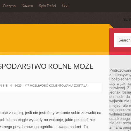
Razem
Tagi
Grażyna
Spis Treści
SUB
SPODARSTWO ROLNE MOŻE
Podróżowanie
z intensywn
i pośpiechem
aby w jak n
CZY
SIE - 4 - 2025
MOŻLIWOŚĆ KOMENTOWANIA
ZOSTAŁA
najwięcej. Z
WŁASNE
GOSPODARSTWO
jednak rosną
ROLNE
dochodzi do
MOŻE
wyjazdu nie 
SIĘ
OPŁACIĆ?
miejsc, ale 
się popularn
ść z naturą, jeśli nie jesteśmy w stanie sobie zezwolić na
wolniejszego
osadzonego w
h lub na ciągłe wyjazdy na wakacje, jakie przecież nie
nie jest rez
ywatnego przydomowego ogródka – uwaga na kret. To
zmiana pers