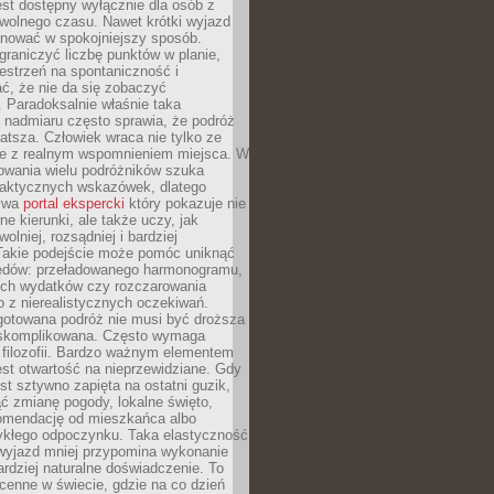
jest dostępny wyłącznie dla osób z
 wolnego czasu. Nawet krótki wyjazd
nować w spokojniejszy sposób.
raniczyć liczbę punktów w planie,
estrzeń na spontaniczność i
ć, że nie da się zobaczyć
 Paradoksalnie właśnie taka
 nadmiaru często sprawia, że podróż
gatsza. Człowiek wraca nie tylko ze
ale z realnym wspomnieniem miejsca. W
owania wielu podróżników szuka
 praktycznych wskazówek, dlatego
bywa
portal ekspercki
który pokazuje nie
ne kierunki, ale także uczy, jak
olniej, rozsądniej i bardziej
Takie podejście może pomóc uniknąć
ędów: przeładowanego harmonogramu,
ych wydatków czy rozczarowania
 z nierealistycznych oczekiwań.
gotowana podróż nie musi być droższa
j skomplikowana. Często wymaga
j filozofii. Bardzo ważnym elementem
jest otwartość na nieprzewidziane. Gdy
est sztywno zapięta na ostatni guzik,
jąć zmianę pogody, lokalne święto,
omendację od mieszkańca albo
ykłego odpoczynku. Taka elastyczność
 wyjazd mniej przypomina wykonanie
ardziej naturalne doświadczenie. To
cenne w świecie, gdzie na co dzień