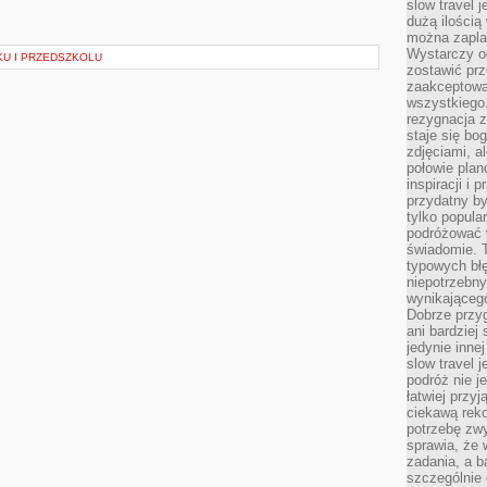
slow travel 
dużą ilością
można zapla
Wystarczy og
KU I PRZEDSZKOLU
zostawić prz
zaakceptowa
wszystkiego.
rezygnacja z
staje się bo
zdjęciami, 
połowie plan
inspiracji i
przydatny 
tylko popular
podróżować w
świadomie. 
typowych bł
niepotrzebn
wynikającego
Dobrze przy
ani bardzie
jedynie inne
slow travel 
podróż nie j
łatwiej przy
ciekawą rek
potrzebę zw
sprawia, że
zadania, a b
szczególnie 