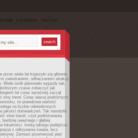
SCRIBE
FACEBOOK
TWITTER
 przez wiele lat kojarzyło się głównie
ym zwiedzaniem, odhaczaniem atrakcji
. Wiele osób planowało wyjazdy tak,
ajkrótszym czasie zobaczyć jak
 biegiem lat coraz wyraźniej zaczął
ć inny trend. Coraz więcej podróżnych
 wniosku, że prawdziwa wartość
polega na liczbie odwiedzonych
na jakości doświadczeń. Tak narodziła
ość slow travel, czyli podróżowania
, bardziej uważnego i głębiej
 lokalności. Istotą takiego podejścia
ygnacja z odkrywania świata, lecz
pektywy. Zamiast przemierzać pięć