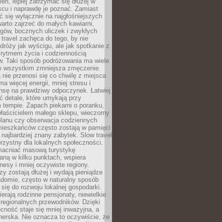
ień, lepiej zatrzymać się dłużej w
scu i naprawdę je poznać. Zamiast
 się wyłącznie na najgłośniejszych
warto zajrzeć do małych kawiarni,
rgów, bocznych uliczek i zwykłych
w travel zachęca do tego, by nie
dróży jak wyścigu, ale jak spotkanie z
, rytmem życia i codziennością
. Taki sposób podróżowania ma wiele
de wszystkim zmniejsza zmęczenie.
 nie przenosi się co chwilę z miejsca
ma więcej energii, mniej stresu i
nsę na prawdziwy odpoczynek. Łatwiej
 detale, które umykają przy
 tempie. Zapach piekarni o poranku,
łaścicielem małego sklepu, wieczorny
planu czy obserwacja codziennych
ieszkańców często zostają w pamięci
ż najbardziej znany zabytek. Slow travel
orzystny dla lokalnych społeczności.
acniać masową turystykę
aną w kilku punktach, wspiera
nesy i mniej oczywiste regiony.
rzy zostają dłużej i wydają pieniądze
adomie, często w naturalny sposób
 się do rozwoju lokalnej gospodarki.
ierają rodzinne pensjonaty, niewielkie
i regionalnych przewodników. Dzięki
cność staje się mniej inwazyjna, a
tnerska. Nie oznacza to oczywiście, że