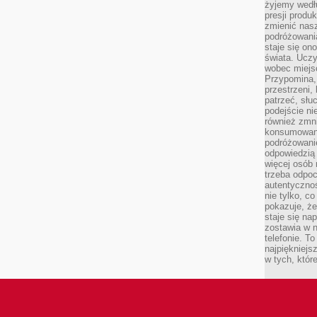
żyjemy wedłu
presji produ
zmienić nas
podróżowani
staje się o
świata. Uczy
wobec miejs
Przypomina,
przestrzeni,
patrzeć, słu
podejście ni
również zmn
konsumowani
podróżowanie
odpowiedzią
więcej osób 
trzeba odpo
autentycznoś
nie tylko, co
pokazuje, że
staje się na
zostawia w n
telefonie. T
najpiękniejs
w tych, któr