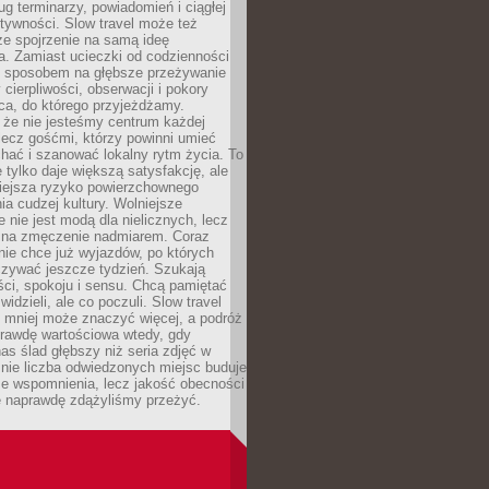
g terminarzy, powiadomień i ciągłej
ktywności. Slow travel może też
ze spojrzenie na samą ideę
a. Zamiast ucieczki od codzienności
no sposobem na głębsze przeżywanie
 cierpliwości, obserwacji i pokory
ca, do którego przyjeżdżamy.
 że nie jesteśmy centrum każdej
 lecz gośćmi, którzy powinni umieć
chać i szanować lokalny rytm życia. To
e tylko daje większą satysfakcję, ale
iejsza ryzyko powierzchownego
a cudzej kultury. Wolniejsze
 nie jest modą dla nielicznych, lecz
 na zmęczenie nadmiarem. Coraz
nie chce już wyjazdów, po których
czywać jeszcze tydzień. Szukają
ci, spokoju i sensu. Chcą pamiętać
 widzieli, ale co poczuli. Slow travel
 mniej może znaczyć więcej, a podróż
prawdę wartościowa wtedy, gdy
as ślad głębszy niż seria zdjęć w
o nie liczba odwiedzonych miejsc buduje
ze wspomnienia, lecz jakość obecności
e naprawdę zdążyliśmy przeżyć.