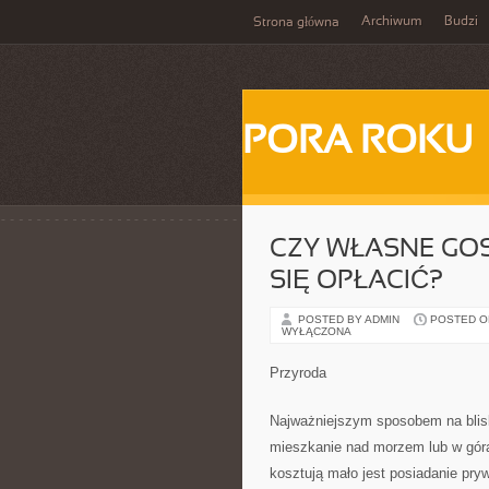
Archiwum
Budzi
Strona główna
PORA ROKU
CZY WŁASNE GO
SIĘ OPŁACIĆ?
POSTED BY ADMIN
POSTED ON 
WYŁĄCZONA
Przyroda
Najważniejszym sposobem na blisko
mieszkanie nad morzem lub w górac
kosztują mało jest posiadanie pr