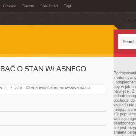
Razem
Tagi
Grażyna
Spis Treści
SUB
DBAĆ O STAN WŁASNEGO
Podróżowanie
z intensywn
i pośpiechem
aby w jak n
CZY
LIS - 7 - 2025
MOŻLIWOŚĆ KOMENTOWANIA
ZOSTAŁA
najwięcej. Z
UMIEMY
ZADBAĆ
jednak rosną
O
dochodzi do
STAN
WŁASNEGO
wyjazdu nie 
ZDROWIA?
miejsc, ale 
się popularn
wolniejszego
osadzonego w
nie jest rez
zmiana pers