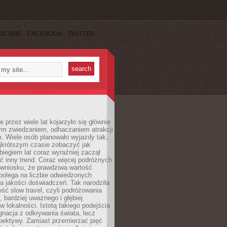
SCRIBE
FACEBOOK
TWITTER
 przez wiele lat kojarzyło się głównie
ym zwiedzaniem, odhaczaniem atrakcji
. Wiele osób planowało wyjazdy tak,
ajkrótszym czasie zobaczyć jak
 biegiem lat coraz wyraźniej zaczął
ć inny trend. Coraz więcej podróżnych
 wniosku, że prawdziwa wartość
polega na liczbie odwiedzonych
na jakości doświadczeń. Tak narodziła
ość slow travel, czyli podróżowania
, bardziej uważnego i głębiej
 lokalności. Istotą takiego podejścia
ygnacja z odkrywania świata, lecz
pektywy. Zamiast przemierzać pięć