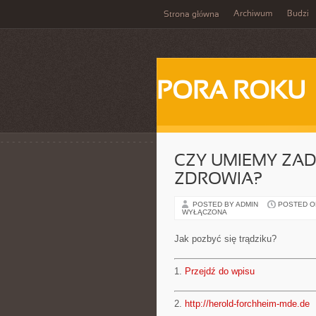
Archiwum
Budzi
Strona główna
PORA ROKU
CZY UMIEMY ZA
ZDROWIA?
POSTED BY ADMIN
POSTED ON 
WYŁĄCZONA
Jak pozbyć się trądziku?
1.
Przejdź do wpisu
2.
http://herold-forchheim-mde.de