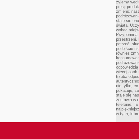
żyjemy wedłu
presji produ
zmienić nas
podróżowani
staje się o
świata. Uczy
wobec miejs
Przypomina,
przestrzeni,
patrzeć, słu
podejście ni
również zmn
konsumowani
podróżowanie
odpowiedzią
więcej osób 
trzeba odpo
autentycznoś
nie tylko, co
pokazuje, że
staje się na
zostawia w n
telefonie. T
najpiękniejs
w tych, któr