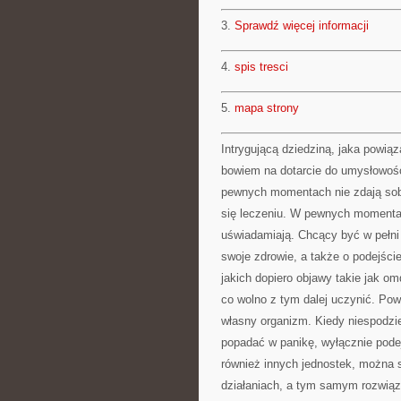
3.
Sprawdź więcej informacji
4.
spis tresci
5.
mapa strony
Intrygującą dziedziną, jaka powiąz
bowiem na dotarcie do umysłowośc
pewnych momentach nie zdają sob
się leczeniu. W pewnych momentac
uświadamiają. Chcący być w pełn
swoje zdrowie, a także o podejście
jakich dopiero objawy takie jak om
co wolno z tym dalej uczynić. Po
własny organizm. Kiedy niespodzi
popadać w panikę, wyłącznie pode
również innych jednostek, można 
działaniach, a tym samym rozwiąz