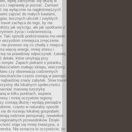
ień, lepiej zatrzymać się dłużej w
scu i naprawdę je poznać. Zamiast
 się wyłącznie na najgłośniejszych
warto zajrzeć do małych kawiarni,
rgów, bocznych uliczek i zwykłych
w travel zachęca do tego, by nie
dróży jak wyścigu, ale jak spotkanie z
, rytmem życia i codziennością
. Taki sposób podróżowania ma wiele
de wszystkim zmniejsza zmęczenie.
 nie przenosi się co chwilę z miejsca
ma więcej energii, mniej stresu i
nsę na prawdziwy odpoczynek. Łatwiej
 detale, które umykają przy
 tempie. Zapach piekarni o poranku,
łaścicielem małego sklepu, wieczorny
planu czy obserwacja codziennych
ieszkańców często zostają w pamięci
ż najbardziej znany zabytek. Slow travel
orzystny dla lokalnych społeczności.
acniać masową turystykę
aną w kilku punktach, wspiera
nesy i mniej oczywiste regiony.
rzy zostają dłużej i wydają pieniądze
adomie, często w naturalny sposób
 się do rozwoju lokalnej gospodarki.
ierają rodzinne pensjonaty, niewielkie
i regionalnych przewodników. Dzięki
cność staje się mniej inwazyjna, a
tnerska. Nie oznacza to oczywiście, że