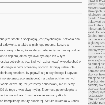
miast w tydz
jednym miej
koncentrować
atrakcjach, 
lokalnych ta
osiedli. Slo
traktować po
inną kulturą
mieszkańców
zalet. Prze
Osoba, która
ana jest stricte z socjologią, jest psychologia. Zezwala ona
na miejsce, 
większą sza
i człowieka, a także w głąb jego rozumu. Ludzie w
też zauważyć
intensywnym
ie sprawy z tego, że na danym etapie życia muszą poddać
rozmowa z w
h to dopiero jakieś życiowe sytuacje ich w tym
spacer bez 
zwyczajów m
i osobą potrzebną, bez żadnych zahamowań wypada dbać o
na dłużej ni
 do niego w pełni przezorny sposób. Istnieją ludzie, dla
jest także k
Zamiast wzm
dlenia są znakiem, by pojawić się u psychologa i zapytać,
skoncentrow
mniejsze biz
winno się znacząco analizować na badaniach kontrolnych
Turyści, któ
ewanie okaże się, że jesteśmy schorowani, nie musimy
bardziej świ
przyczyniają
jść do tego z właściwą myślą. Z pomocą psychologów, a
Chętniej wyb
swobodnie odnaleźć trochę siebie we wszystkich
restauracje 
temu ich obe
ać komplikacje natury osobistej. Sztuka lekarska w końcu
bardziej par