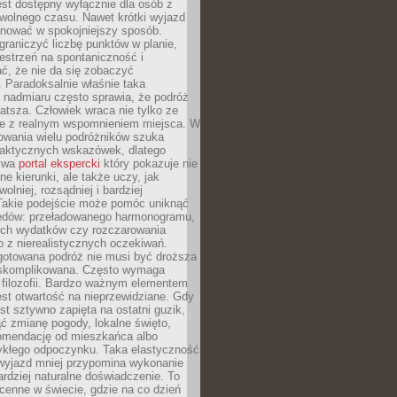
jest dostępny wyłącznie dla osób z
 wolnego czasu. Nawet krótki wyjazd
nować w spokojniejszy sposób.
raniczyć liczbę punktów w planie,
estrzeń na spontaniczność i
ć, że nie da się zobaczyć
 Paradoksalnie właśnie taka
 nadmiaru często sprawia, że podróż
gatsza. Człowiek wraca nie tylko ze
ale z realnym wspomnieniem miejsca. W
owania wielu podróżników szuka
 praktycznych wskazówek, dlatego
bywa
portal ekspercki
który pokazuje nie
ne kierunki, ale także uczy, jak
olniej, rozsądniej i bardziej
Takie podejście może pomóc uniknąć
ędów: przeładowanego harmonogramu,
ych wydatków czy rozczarowania
 z nierealistycznych oczekiwań.
gotowana podróż nie musi być droższa
j skomplikowana. Często wymaga
j filozofii. Bardzo ważnym elementem
jest otwartość na nieprzewidziane. Gdy
est sztywno zapięta na ostatni guzik,
jąć zmianę pogody, lokalne święto,
omendację od mieszkańca albo
ykłego odpoczynku. Taka elastyczność
 wyjazd mniej przypomina wykonanie
ardziej naturalne doświadczenie. To
cenne w świecie, gdzie na co dzień