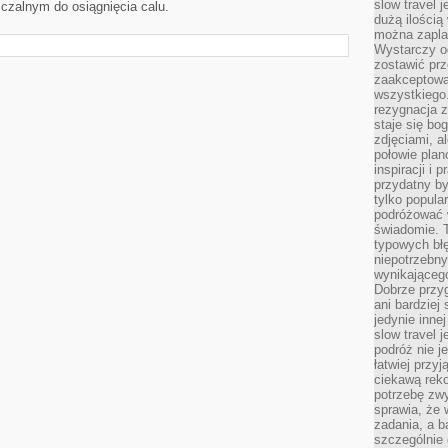
slow travel 
zalnym do osiągnięcia calu.
dużą ilością
można zapla
Wystarczy og
zostawić prz
zaakceptowa
wszystkiego.
rezygnacja z
staje się bo
zdjęciami, 
połowie plan
inspiracji i
przydatny 
tylko popular
podróżować w
świadomie. 
typowych bł
niepotrzebn
wynikającego
Dobrze przy
ani bardzie
jedynie inne
slow travel 
podróż nie j
łatwiej przy
ciekawą rek
potrzebę zw
sprawia, że
zadania, a b
szczególnie 