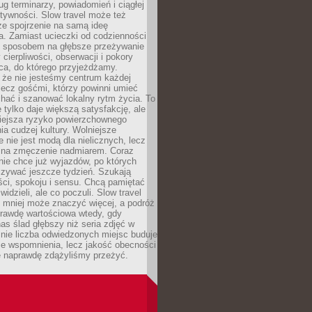
g terminarzy, powiadomień i ciągłej
ktywności. Slow travel może też
ze spojrzenie na samą ideę
a. Zamiast ucieczki od codzienności
no sposobem na głębsze przeżywanie
 cierpliwości, obserwacji i pokory
ca, do którego przyjeżdżamy.
 że nie jesteśmy centrum każdej
 lecz gośćmi, którzy powinni umieć
chać i szanować lokalny rytm życia. To
e tylko daje większą satysfakcję, ale
iejsza ryzyko powierzchownego
a cudzej kultury. Wolniejsze
 nie jest modą dla nielicznych, lecz
 na zmęczenie nadmiarem. Coraz
nie chce już wyjazdów, po których
czywać jeszcze tydzień. Szukają
ci, spokoju i sensu. Chcą pamiętać
 widzieli, ale co poczuli. Slow travel
 mniej może znaczyć więcej, a podróż
prawdę wartościowa wtedy, gdy
as ślad głębszy niż seria zdjęć w
o nie liczba odwiedzonych miejsc buduje
ze wspomnienia, lecz jakość obecności
e naprawdę zdążyliśmy przeżyć.