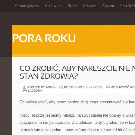
Archiwum
Budzi
Razem
Strona główna
Grażyna
Spis Treś
PORA ROKU
CO ZROBIĆ, ABY NARESZCIE NIE
STAN ZDROWIA?
POSTED BY ADMIN
POSTED ON LIS - 6 - 2025
MOŻLIWOŚĆ K
WYŁĄCZONA
Co należy robić, aby przez bardzo długi czas prezentować się bar
Kiedy jeszcze jesteśmy młodzi, najzwyczajniej nie dbamy o własn
szczęście to nie jest zasada. Zasadniczo fakty są takie, że w k
uzmysłowić sobie jedno – powinniśmy dbać o zdrowie! Odnośnie t