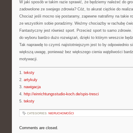
W jaki sposób w takim razie sprawić, że będziemy należeć do gro
zadowolone ze swojego zdrowia? Cóż, to akurat ciężkie do realiz
Chociaż jeśli mocno się postaramy, zapewne natrafimy na takie ro
ze wszystkim sobie poradzimy. Weźmy chociażby w rachubę ćw
Fantastyczny jest również sport. Przecież sport to samo zdrowie
do wyboru bardzo dużo rozwiązań, dzięki to którym wreszcie będ
Tak naprawdę to czymś najistotniejszym jest to by odpowiednio 
większą uwagę, ponieważ bez większego cienia wątpliwości bardz
motywacji.
1.
teksty
2.
artykuly
3.
nawigacja
4.
http://einrichtungsstudio-koch.de/spis-tresci
5.
teksty
CATEGORIES:
NIERUCHOMOŚCI
Comments are closed.