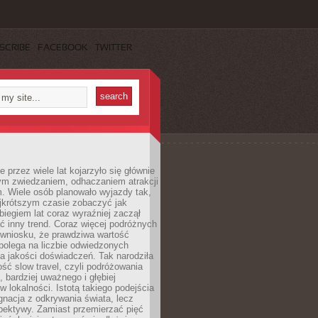
SCRIBE
FACEBOOK
TWITTER
 przez wiele lat kojarzyło się głównie
ym zwiedzaniem, odhaczaniem atrakcji
. Wiele osób planowało wyjazdy tak,
ajkrótszym czasie zobaczyć jak
 biegiem lat coraz wyraźniej zaczął
ć inny trend. Coraz więcej podróżnych
 wniosku, że prawdziwa wartość
polega na liczbie odwiedzonych
na jakości doświadczeń. Tak narodziła
ość slow travel, czyli podróżowania
, bardziej uważnego i głębiej
 lokalności. Istotą takiego podejścia
ygnacja z odkrywania świata, lecz
pektywy. Zamiast przemierzać pięć