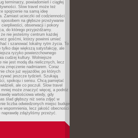
g terminarzy, powiadomień i ciągłej
ktywności. Slow travel może też
ze spojrzenie na samą ideę
a. Zamiast ucieczki od codzienności
no sposobem na głębsze przeżywanie
 cierpliwości, obserwacji i pokory
ca, do którego przyjeżdżamy.
 że nie jesteśmy centrum każdej
 lecz gośćmi, którzy powinni umieć
chać i szanować lokalny rytm życia. To
e tylko daje większą satysfakcję, ale
iejsza ryzyko powierzchownego
a cudzej kultury. Wolniejsze
 nie jest modą dla nielicznych, lecz
 na zmęczenie nadmiarem. Coraz
nie chce już wyjazdów, po których
czywać jeszcze tydzień. Szukają
ci, spokoju i sensu. Chcą pamiętać
 widzieli, ale co poczuli. Slow travel
 mniej może znaczyć więcej, a podróż
prawdę wartościowa wtedy, gdy
as ślad głębszy niż seria zdjęć w
o nie liczba odwiedzonych miejsc buduje
ze wspomnienia, lecz jakość obecności
e naprawdę zdążyliśmy przeżyć.