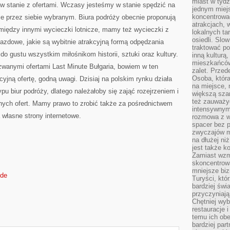
miast w tydz
w stanie z ofertami. Wczasy jesteśmy w stanie spędzić na
jednym miej
koncentrować
e przez siebie wybranym. Biura podróży obecnie proponują
atrakcjach, 
między innymi wycieczki lotnicze, mamy też wycieczki z
lokalnych ta
osiedli. Slo
azdowe, jakie są wybitnie atrakcyjną formą odpędzania
traktować po
o gustu wszystkim miłośnikom historii, sztuki oraz kultury.
inną kulturą
mieszkańców
zwanymi ofertami Last Minute Bułgaria, bowiem w ten
zalet. Prze
Osoba, która
jną ofertę, godną uwagi. Dzisiaj na polskim rynku działa
na miejsce, 
u biur podróży, dlatego należałoby się zająć rozejrzeniem i
większą sza
też zauważyć
ych ofert. Mamy prawo to zrobić także za pośrednictwem
intensywnym
 własne strony internetowe.
rozmowa z w
spacer bez 
zwyczajów m
na dłużej ni
jest także k
Zamiast wzm
skoncentrow
mniejsze biz
.de
Turyści, któ
bardziej świ
przyczyniają
Chętniej wyb
restauracje 
temu ich obe
bardziej par