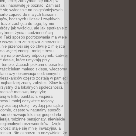
ień, lepiej zatrzymać się dłużej w
scu i naprawdę je poznać. Zamiast
 się wyłącznie na najgłośniejszych
warto zajrzeć do małych kawiarni,
rgów, bocznych uliczek i zwykłych
w travel zachęca do tego, by nie
dróży jak wyścigu, ale jak spotkanie z
, rytmem życia i codziennością
. Taki sposób podróżowania ma wiele
de wszystkim zmniejsza zmęczenie.
 nie przenosi się co chwilę z miejsca
ma więcej energii, mniej stresu i
nsę na prawdziwy odpoczynek. Łatwiej
 detale, które umykają przy
 tempie. Zapach piekarni o poranku,
łaścicielem małego sklepu, wieczorny
planu czy obserwacja codziennych
ieszkańców często zostają w pamięci
ż najbardziej znany zabytek. Slow travel
orzystny dla lokalnych społeczności.
acniać masową turystykę
aną w kilku punktach, wspiera
nesy i mniej oczywiste regiony.
rzy zostają dłużej i wydają pieniądze
adomie, często w naturalny sposób
 się do rozwoju lokalnej gospodarki.
ierają rodzinne pensjonaty, niewielkie
i regionalnych przewodników. Dzięki
cność staje się mniej inwazyjna, a
tnerska. Nie oznacza to oczywiście, że