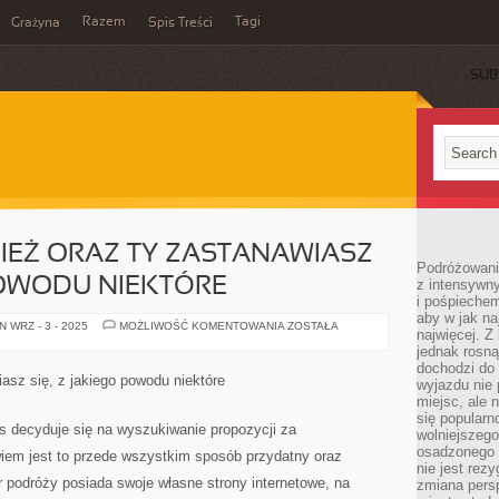
Razem
Tagi
Grażyna
Spis Treści
SUB
IEŻ ORAZ TY ZASTANAWIASZ
Podróżowanie
 POWODU NIEKTÓRE
z intensywn
i pośpiechem
aby w jak n
BYĆ
 WRZ - 3 - 2025
MOŻLIWOŚĆ KOMENTOWANIA
ZOSTAŁA
najwięcej. Z
MOŻE
RÓWNIEŻ
jednak rosną
ORAZ
dochodzi do
TY
iasz się, z jakiego powodu niektóre
wyjazdu nie 
ZASTANAWIASZ
SIĘ,
miejsc, ale 
Z
się popularn
JAKIEGO
 decyduje się na wyszukiwanie propozycji za
wolniejszego
POWODU
NIEKTÓRE
osadzonego w
wiem jest to przede wszystkim sposób przydatny oraz
nie jest rez
r podróży posiada swoje własne strony internetowe, na
zmiana pers