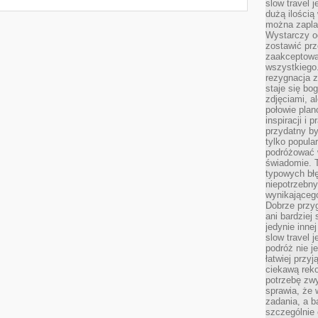
slow travel 
dużą ilością
można zapla
Wystarczy og
zostawić prz
zaakceptowa
wszystkiego.
rezygnacja z
staje się bo
zdjęciami, 
połowie plan
inspiracji i
przydatny 
tylko popular
podróżować w
świadomie. 
typowych bł
niepotrzebn
wynikającego
Dobrze przy
ani bardzie
jedynie inne
slow travel 
podróż nie j
łatwiej przy
ciekawą rek
potrzebę zw
sprawia, że
zadania, a b
szczególnie 