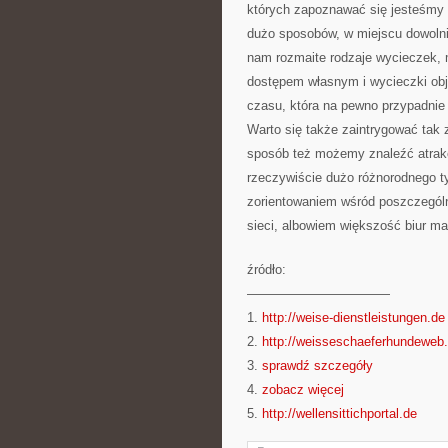
których zapoznawać się jesteśmy 
dużo sposobów, w miejscu dowolni
nam rozmaite rodzaje wycieczek, 
dostępem własnym i wycieczki obj
czasu, która na pewno przypadnie d
Warto się także zaintrygować tak 
sposób też możemy znaleźć atrakcy
rzeczywiście dużo różnorodnego typ
zorientowaniem wśród poszczególn
sieci, albowiem większość biur ma
źródło:
———————————
1.
http://weise-dienstleistungen.de
2.
http://weisseschaeferhundeweb
3.
sprawdź szczegóły
4.
zobacz więcej
5.
http://wellensittichportal.de