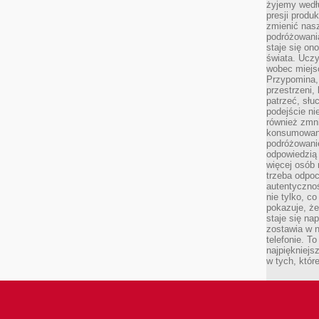
żyjemy wedłu
presji produ
zmienić nas
podróżowani
staje się o
świata. Uczy
wobec miejs
Przypomina,
przestrzeni,
patrzeć, słu
podejście ni
również zmn
konsumowani
podróżowanie
odpowiedzią
więcej osób 
trzeba odpo
autentycznoś
nie tylko, co
pokazuje, że
staje się na
zostawia w n
telefonie. T
najpiękniejs
w tych, któr