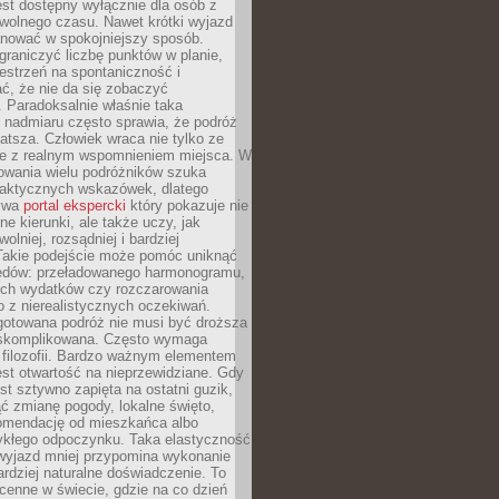
jest dostępny wyłącznie dla osób z
 wolnego czasu. Nawet krótki wyjazd
nować w spokojniejszy sposób.
raniczyć liczbę punktów w planie,
estrzeń na spontaniczność i
ć, że nie da się zobaczyć
 Paradoksalnie właśnie taka
 nadmiaru często sprawia, że podróż
gatsza. Człowiek wraca nie tylko ze
ale z realnym wspomnieniem miejsca. W
owania wielu podróżników szuka
 praktycznych wskazówek, dlatego
bywa
portal ekspercki
który pokazuje nie
ne kierunki, ale także uczy, jak
olniej, rozsądniej i bardziej
Takie podejście może pomóc uniknąć
ędów: przeładowanego harmonogramu,
ych wydatków czy rozczarowania
 z nierealistycznych oczekiwań.
gotowana podróż nie musi być droższa
j skomplikowana. Często wymaga
j filozofii. Bardzo ważnym elementem
jest otwartość na nieprzewidziane. Gdy
est sztywno zapięta na ostatni guzik,
jąć zmianę pogody, lokalne święto,
omendację od mieszkańca albo
ykłego odpoczynku. Taka elastyczność
 wyjazd mniej przypomina wykonanie
ardziej naturalne doświadczenie. To
cenne w świecie, gdzie na co dzień