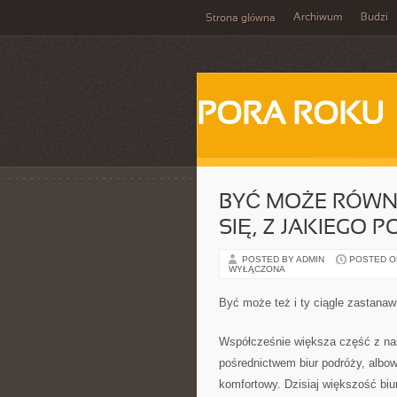
Archiwum
Budzi
Strona główna
PORA ROKU
BYĆ MOŻE RÓWN
SIĘ, Z JAKIEGO
POSTED BY ADMIN
POSTED ON
WYŁĄCZONA
Być może też i ty ciągle zastanaw
Współcześnie większa część z nas
pośrednictwem biur podróży, albo
komfortowy. Dzisiaj większość biu