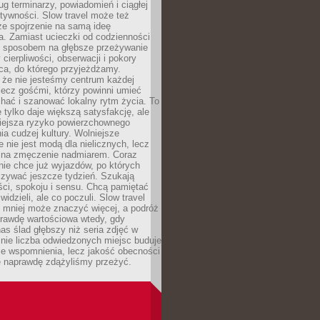
g terminarzy, powiadomień i ciągłej
ktywności. Slow travel może też
ze spojrzenie na samą ideę
a. Zamiast ucieczki od codzienności
no sposobem na głębsze przeżywanie
 cierpliwości, obserwacji i pokory
ca, do którego przyjeżdżamy.
 że nie jesteśmy centrum każdej
 lecz gośćmi, którzy powinni umieć
chać i szanować lokalny rytm życia. To
e tylko daje większą satysfakcję, ale
iejsza ryzyko powierzchownego
a cudzej kultury. Wolniejsze
 nie jest modą dla nielicznych, lecz
 na zmęczenie nadmiarem. Coraz
nie chce już wyjazdów, po których
czywać jeszcze tydzień. Szukają
ci, spokoju i sensu. Chcą pamiętać
 widzieli, ale co poczuli. Slow travel
 mniej może znaczyć więcej, a podróż
prawdę wartościowa wtedy, gdy
as ślad głębszy niż seria zdjęć w
o nie liczba odwiedzonych miejsc buduje
ze wspomnienia, lecz jakość obecności
e naprawdę zdążyliśmy przeżyć.