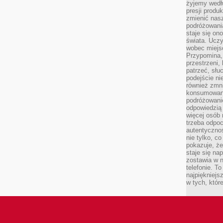
żyjemy wedłu
presji produ
zmienić nas
podróżowani
staje się o
świata. Uczy
wobec miejs
Przypomina,
przestrzeni,
patrzeć, słu
podejście ni
również zmn
konsumowani
podróżowanie
odpowiedzią
więcej osób 
trzeba odpo
autentycznoś
nie tylko, co
pokazuje, że
staje się na
zostawia w n
telefonie. T
najpiękniejs
w tych, któr