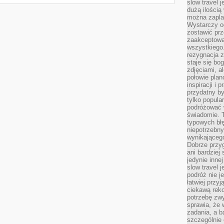
slow travel 
dużą ilością
można zapla
Wystarczy og
zostawić prz
zaakceptowa
wszystkiego.
rezygnacja z
staje się bo
zdjęciami, 
połowie plan
inspiracji i
przydatny 
tylko popular
podróżować w
świadomie. 
typowych bł
niepotrzebn
wynikającego
Dobrze przy
ani bardzie
jedynie inne
slow travel 
podróż nie j
łatwiej przy
ciekawą rek
potrzebę zw
sprawia, że
zadania, a b
szczególnie 