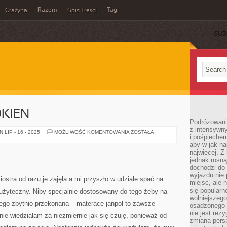
Razem
Tagi
Grażyna
Spis Treści
SUB
OKIEN
Podróżowanie
z intensywn
AKCESORIA
LIP - 16 - 2025
MOŻLIWOŚĆ KOMENTOWANIA
ZOSTAŁA
i pośpiechem
DO
OKIEN
aby w jak n
najwięcej. Z
jednak rosną
dochodzi do
wyjazdu nie 
ostra od razu je zajęła a mi przyszło w udziale spać na
miejsc, ale 
się popularn
użyteczny. Niby specjalnie dostosowany do tego żeby na
wolniejszego
tego zbytnio przekonana – materace janpol to zawsze
osadzonego w
nie jest rez
ie wiedziałam za niezmiernie jak się czuję, ponieważ od
zmiana pers