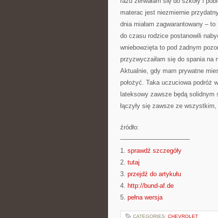
razu zerwałam się do szkoły i po
materac jest niezmiernie przydat
dnia miałam zagwarantowany – to 
do czasu rodzice postanowili naby
wniebowzięta to pod żadnym pozore
przyzwyczaiłam się do spania na m
Aktualnie, gdy mam prywatne mie
położyć. Taka uczuciowa podróż w
lateksowy zawsze będą solidnym 
łączyły się zawsze ze wszystkim, 
źródło:
———————————
1.
sprawdź szczegóły
2.
tutaj
3.
przejdź do artykułu
4.
http://bund-af.de
5.
pełna wersja
CATEGORIES:
CHEVROLET