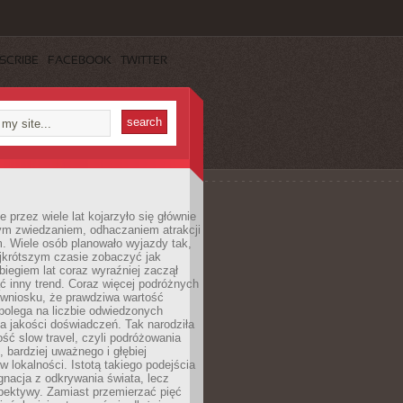
SCRIBE
FACEBOOK
TWITTER
 przez wiele lat kojarzyło się głównie
ym zwiedzaniem, odhaczaniem atrakcji
. Wiele osób planowało wyjazdy tak,
ajkrótszym czasie zobaczyć jak
 biegiem lat coraz wyraźniej zaczął
ć inny trend. Coraz więcej podróżnych
 wniosku, że prawdziwa wartość
polega na liczbie odwiedzonych
na jakości doświadczeń. Tak narodziła
ość slow travel, czyli podróżowania
, bardziej uważnego i głębiej
 lokalności. Istotą takiego podejścia
ygnacja z odkrywania świata, lecz
pektywy. Zamiast przemierzać pięć