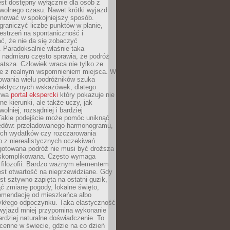
jest dostępny wyłącznie dla osób z
 wolnego czasu. Nawet krótki wyjazd
nować w spokojniejszy sposób.
raniczyć liczbę punktów w planie,
estrzeń na spontaniczność i
ć, że nie da się zobaczyć
 Paradoksalnie właśnie taka
 nadmiaru często sprawia, że podróż
gatsza. Człowiek wraca nie tylko ze
ale z realnym wspomnieniem miejsca. W
owania wielu podróżników szuka
 praktycznych wskazówek, dlatego
bywa
portal ekspercki
który pokazuje nie
ne kierunki, ale także uczy, jak
olniej, rozsądniej i bardziej
Takie podejście może pomóc uniknąć
ędów: przeładowanego harmonogramu,
ych wydatków czy rozczarowania
 z nierealistycznych oczekiwań.
gotowana podróż nie musi być droższa
j skomplikowana. Często wymaga
j filozofii. Bardzo ważnym elementem
jest otwartość na nieprzewidziane. Gdy
est sztywno zapięta na ostatni guzik,
jąć zmianę pogody, lokalne święto,
omendację od mieszkańca albo
ykłego odpoczynku. Taka elastyczność
 wyjazd mniej przypomina wykonanie
ardziej naturalne doświadczenie. To
cenne w świecie, gdzie na co dzień