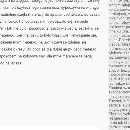
biegłam na zajęcia. Następnie jednakże zauważyłam, że owy
miast w tydz
jednym miej
ny. Komfort użytecznego spania oraz wypoczywania w ciągu
koncentrować
atrakcjach, 
naturalnie dzięki materacy do spania. Jednakże z od czasu
lokalnych ta
ć mi łóżko. I choć wszystkim wydawało się, że będę
osiedli. Slo
traktować po
m tak nie było. Zgodność z rzeczywistością jest taka, że
inną kulturą
ateracu. Sen na łóżku to było właściwie niewyspanie się.
mieszkańców
zalet. Prze
szkanie mam materac, na jakim zawsze zdołam się
Osoba, która
na miejsce, 
 dawne okresy. Bo chociaż dla dużej grupy osób materac
większą sza
sposobem na kolorowe sny, dla mnie materace te będą
też zauważyć
intensywnym
co najlepsze.
rozmowa z w
spacer bez 
zwyczajów m
na dłużej ni
jest także k
Zamiast wzm
skoncentrow
mniejsze biz
Turyści, któ
bardziej świ
przyczyniają
Chętniej wyb
restauracje 
temu ich obe
bardziej par