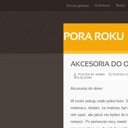
Archiwum
Budzi
Strona główna
PORA ROKU
AKCESORIA DO 
POSTED BY ADMIN
POSTED ON 
WYŁĄCZONA
Akcesoria do okien
W moim pokoju stało jedno łoże. Si
materacu, dodam, że materac był 
nim spać, ale jakoś nie byłam do 
nowość. Po pierwszej nocy nawet n