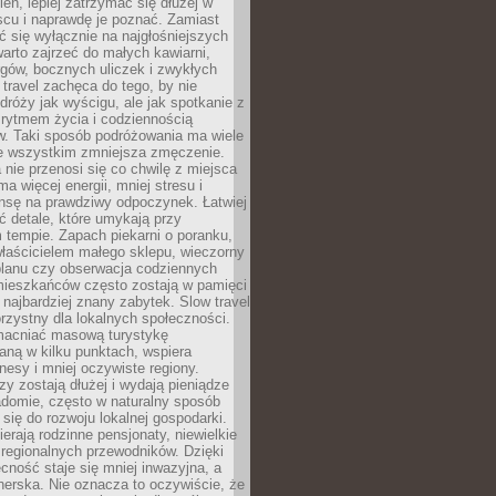
ień, lepiej zatrzymać się dłużej w
scu i naprawdę je poznać. Zamiast
 się wyłącznie na najgłośniejszych
warto zajrzeć do małych kawiarni,
rgów, bocznych uliczek i zwykłych
w travel zachęca do tego, by nie
dróży jak wyścigu, ale jak spotkanie z
, rytmem życia i codziennością
. Taki sposób podróżowania ma wiele
de wszystkim zmniejsza zmęczenie.
 nie przenosi się co chwilę z miejsca
ma więcej energii, mniej stresu i
nsę na prawdziwy odpoczynek. Łatwiej
 detale, które umykają przy
 tempie. Zapach piekarni o poranku,
łaścicielem małego sklepu, wieczorny
planu czy obserwacja codziennych
ieszkańców często zostają w pamięci
ż najbardziej znany zabytek. Slow travel
orzystny dla lokalnych społeczności.
acniać masową turystykę
aną w kilku punktach, wspiera
nesy i mniej oczywiste regiony.
rzy zostają dłużej i wydają pieniądze
adomie, często w naturalny sposób
 się do rozwoju lokalnej gospodarki.
ierają rodzinne pensjonaty, niewielkie
i regionalnych przewodników. Dzięki
cność staje się mniej inwazyjna, a
tnerska. Nie oznacza to oczywiście, że